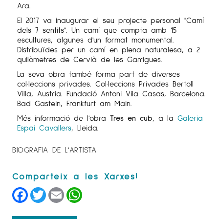
Ara.
El 2017 va inaugurar el seu projecte personal "Camí
dels 7 sentits". Un camí que compta amb 15
escultures, algunes d'un format monumental.
Distribuïdes per un camí en plena naturalesa, a 2
quilòmetres de Cervià de les Garrigues.
La seva obra també forma part de diverses
col·leccions privades. Col·leccions Privades Bertoll
Villa, Austria. Fundació Antoni Vila Casas, Barcelona.
Bad Gastein, Frankfurt am Main.
Més informació de l'obra
Tres en cub
, a la
Galeria
Espai Cavallers
, Lleida.
BIOGRAFIA DE L'ARTISTA
Facebook
Twitter
Email
WhatsApp