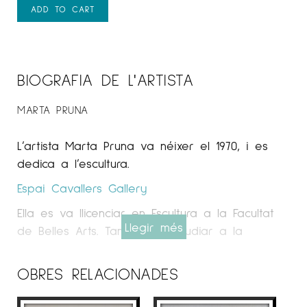
ADD TO CART
BIOGRAFIA DE L'ARTISTA
MARTA PRUNA
L’artista Marta Pruna va néixer el 1970, i es
dedica a l’escultura.
Espai Cavallers Gallery
Ella es va llicenciar en Escultura a la Facultat
Llegir més
de Belles Arts. També va estudiar a la
Universitat d’Art de Linz, durant el 1994. Entre
el 1997 i el 1999 va realitzar el seu Doctorat a
OBRES RELACIONADES
la Universitat de Barcelona.