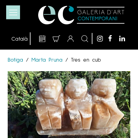
Botiga
/
Marta Pruna
/
Tres en cub