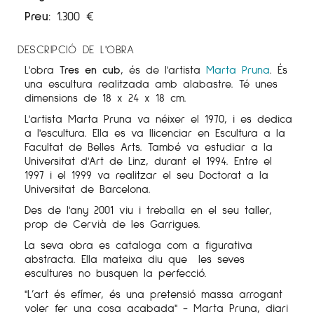
Preu:
1.300
€
DESCRIPCIÓ DE L'OBRA
L'obra
Tres en cub
, és de l'artista
Marta Pruna
. És
una escultura realitzada amb alabastre. Té unes
dimensions de 18 x 24 x 18 cm.
L'artista Marta Pruna va néixer el 1970, i es dedica
a l'escultura. Ella es va llicenciar en Escultura a la
Facultat de Belles Arts. També va estudiar a la
Universitat d'Art de Linz, durant el 1994. Entre el
1997 i el 1999 va realitzar el seu Doctorat a la
Universitat de Barcelona.
Des de l'any 2001 viu i treballa en el seu taller,
prop de Cervià de les Garrigues.
La seva obra es cataloga com a figurativa
abstracta. Ella mateixa diu que les seves
escultures no busquen la perfecció.
"L’art és efímer, és una pretensió massa arrogant
voler fer una cosa acabada" - Marta Pruna, diari