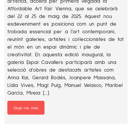
artística, acollirà per primera vegada la
Affordable Art Fair Vienna, que se celebrarà
del 22 al 25 de maig de 2025. Aquest nou
esdeveniment es posiciona com un punt de
trobada essencial per a l’art contemporani,
reunint galeries, artistes i col·leccionistes de tot
el món en un espai dinàmic i ple de
creativitat. En aquesta edició inaugural, la
galeria Espai Cavallers participarà amb una
selecció d’obres de destacats artistes com
Anna Kai, Gerard Rodés, Joanpere Massana,
Lídia Vives, Magí Puig, Manuel Velasco, Maribel
García, Mireia […]
Llegir-ne més