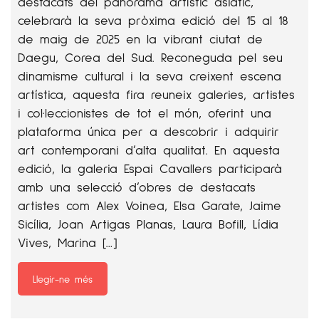
destacats del panorama artístic asiàtic,
celebrarà la seva pròxima edició del 15 al 18
de maig de 2025 en la vibrant ciutat de
Daegu, Corea del Sud. Reconeguda pel seu
dinamisme cultural i la seva creixent escena
artística, aquesta fira reuneix galeries, artistes
i col·leccionistes de tot el món, oferint una
plataforma única per a descobrir i adquirir
art contemporani d’alta qualitat. En aquesta
edició, la galeria Espai Cavallers participarà
amb una selecció d’obres de destacats
artistes com Alex Voinea, Elsa Garate, Jaime
Sicília, Joan Artigas Planas, Laura Bofill, Lídia
Vives, Marina […]
Llegir-ne més