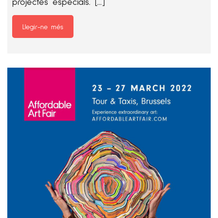
projectes especials. […]
Llegir-ne més