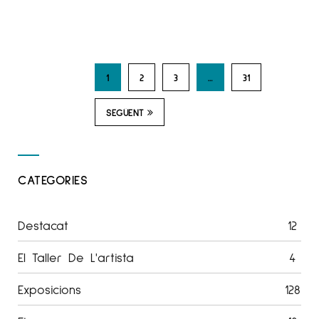
1
2
3
…
31
SEGÜENT
CATEGORIES
Destacat
12
El Taller De L'artista
4
Exposicions
128