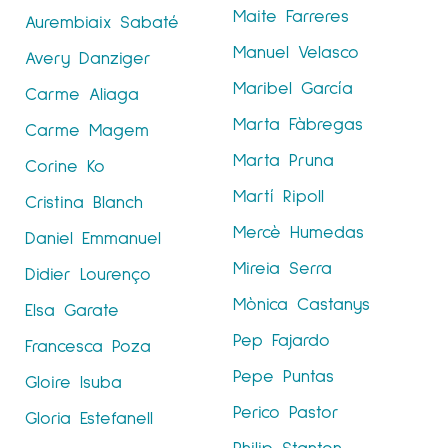
Maite Farreres
Aurembiaix Sabaté
Manuel Velasco
Avery Danziger
Maribel García
Carme Aliaga
Marta Fàbregas
Carme Magem
Marta Pruna
Corine Ko
Martí Ripoll
Cristina Blanch
Mercè Humedas
Daniel Emmanuel
Mireia Serra
Didier Lourenço
Mònica Castanys
Elsa Garate
Pep Fajardo
Francesca Poza
Pepe Puntas
Gloire Isuba
Perico Pastor
Gloria Estefanell
Philip Stanton