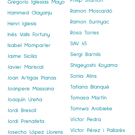
Gregorio Iglesias Mayo
Ramon Moscardó
Hammed Olayanju
Ramon Surinyac
Henri Iglesis
Rosa Torres
Inés Valls Fortuny
SAV 45
Isabel Momparler
Sergi Barnils
Jaime Sicilia
Shigeyoshi Koyama
Javier Mariscal
Sonia Alins
Joan Artigas Planas
Tatiana Blanqué
Joanpere Massana
Tomasa Martín
Joaquín Ureña
Tomiwa Arobieke
Jordi Bresolí
Víctor Pedra
Jordi Prenafeta
Víctor Pérez i Pallarès
Josecho López Llorens