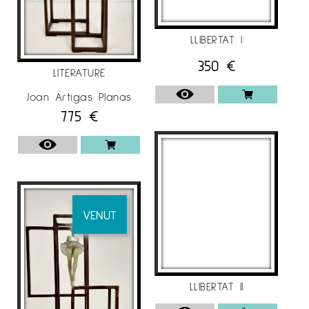
LLIBERTAT I
350
€
LITERATURE
Joan Artigas Planas
775
€
VENUT
LLIBERTAT II