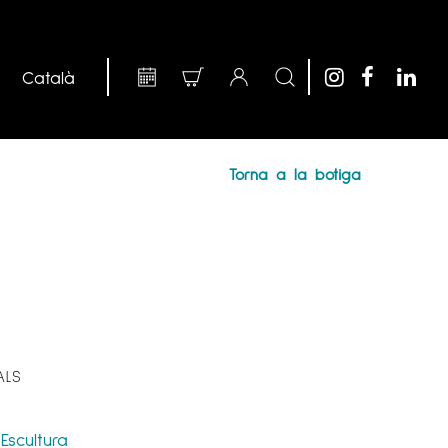
Torna a la botiga
ALS
Escultura