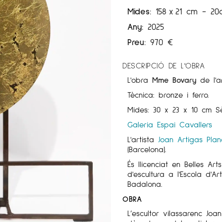
Mides:
158
x
21 cm
- 20
Any:
2025
Preu:
970
€
DESCRIPCIÓ DE L'OBRA
L'obra
Mme Bovary
de l'
Tècnica: bronze i ferro.
Mides: 30 x 23 x 10 cm Sè
Galeria Espai Cavallers
L'artista
Joan Artigas
Pla
(
Barcelona).
És llicenciat en Belles Ar
d'escultura a l'Escola d'
Badalona.
OBRA
L’escultor vilassarenc Jo