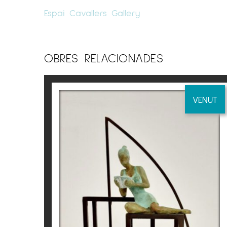
Espai Cavallers Gallery
OBRA
OBRES RELACIONADES
L’escultor vilassarenc Joan Artigas Plana
fires d’art d’arreu d’Europa. Actualment t
La protagonista, sens dubte, de l’obra d’A
VENUT
precària sobre construccions inaccessibles
La dona de bronze, càlida i sensual, balla
entre ambdues peces. Tanmateix, en les ob
aconsegueix que les petites deesses convisq
seva expressió.
Tot i que a primer cop d’ull, l’obra d’Art
i sobretot, molt personal.
LITERATURE
La docència i l’escultura són les grans pass