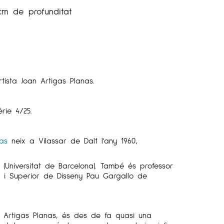
cm de profunditat
artista Joan Artigas
Planas
.
rie 4/25.
nas
neix a Vilassar de Dalt l'any 1960
,
ts (Universitat de Barcelona). També és professor
Art i Superior de Disseny Pau
Gargallo
de
an Artigas Planas, és des de fa quasi una