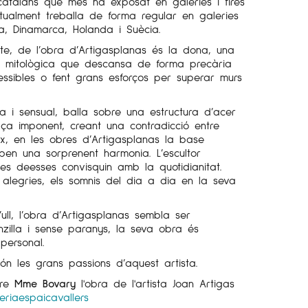
catalans que més ha exposat en galeries i fires
ctualment treballa de forma regular en galeries
a, Dinamarca, Holanda i Suècia.
te, de l’obra d’Artigasplanas és la dona, una
ia, mitològica que descansa de forma precària
essibles o fent grans esforços per superar murs
a i sensual, balla sobre una estructura d’acer
ça imponent, creant una contradicció entre
, en les obres d’Artigasplanas la base
oben una sorprenent harmonia. L’escultor
es deesses convisquin amb la quotidianitat.
es alegries, els somnis del dia a dia en la seva
ull, l’obra d’Artigasplanas sembla ser
zilla i sense paranys, la seva obra és
personal.
són les grans passions d’aquest artista.
bre
Mme Bovary
l'obra de l'artista Joan Artigas
eriaespaicavallers