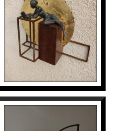
ANNA KARÉNINA
Joan Artigas Planas
970
€