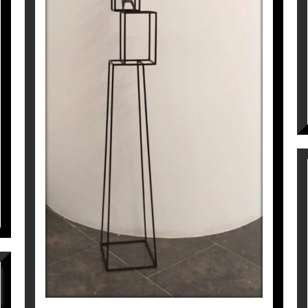
FREEDOM
Joan Artigas Planas
1.575
€
marca)
ck, Austria)
uselas, Bélgica)
uo exhibition
lo exhibition
Dinamarca)