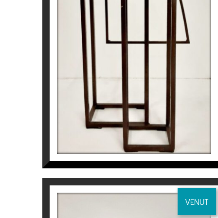
Joan Artigas Planas
775
€
ÚLTIMES EXPOSICIONS I FIRES D’ART
2017
Galeria Comas (Barcelona)
2016
Art Herning, Gallerie Rasmus (Herning, Dina
Art Innsbruck, galería María Aguilar (Innsbru
Affordable Brussels, Galería María Agilar (Br
Gallerie Rasmus (Copenhague, Dinamarca) D
Galerie de L’Ecusson (Montpellier, França) So
Galleri Helle (Estocolm,Suècia) Duo exhibition
Sala de Arte Murillo (Oviedo)
Almoneda, Galería María Aguilar (Madrid)
VENUT
Art Nordic, Galerie Rasmus (Copenhaguen, 