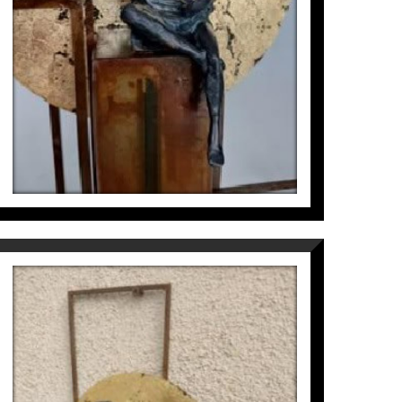
970
€