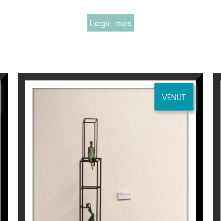
Llegir més
s, és des de fa quasi una dècada un dels artistes ca
reballa de forma regular en galeries d’art de França,
rtigasplanas és la dona, una dona intemporal, solità
VENUT
 o fent grans esforços per superar murs quotidians.
 sobre una estructura d’acer oxidat. Una base que s’
res d’Artigasplanas la base geomètrica i la figura t
uin amb la quotidianitat. Reflectint els esforços, le
igasplanas sembla ser agradable, de lectura senzilla
ions d’aquest artista.