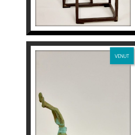
Arte Oviedo,Galería Murillo (Oviedo)
Art3F Mulhouse, Galerie Bouillon d’Art (Mulho
ST-Art Strasbourg, galleria El Quatre (Estras
Per a més informació sobre l’artista Joan
VENUT
BALANCE IV