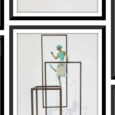
use, França)
burg, França)
 Artigas Planas a
Espai Cavallers Gallery
ALÍCIA ALONSO
Joan Artigas Planas
900
€