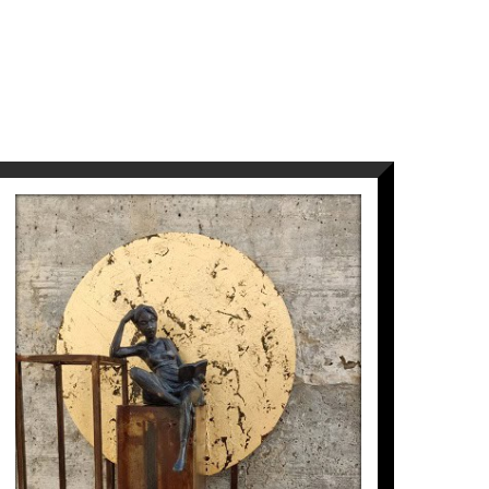
talans que més ha exposat en galeries i
 Alemanya, Dinamarca, Holanda i Suècia.
ria, mitològica que descansa de forma
alça imponent, creant una contradicció
roben una sorprenent harmonia. L’escultor
s alegries, els somnis del dia a dia en la
MME. BOVARY
 i sense paranys, la seva obra és complexa
Joan Artigas Planas
970
€