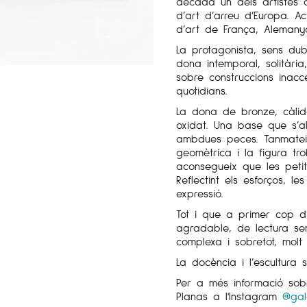
dècada un dels artistes 
d’art d’arreu d’Europa. A
d’art de França, Alemany
La protagonista, sens dub
dona intemporal, solitàr
sobre construccions inacc
quotidians.
La dona de bronze, càlid
oxidat. Una base que s’al
ambdues peces. Tanmateix
geomètrica i la figura tr
aconsegueix que les petit
Reflectint els esforços, l
expressió.
Tot i que a primer cop d’
agradable, de lectura sen
complexa i sobretot, molt 
La docència i l’escultura 
Per a més informació so
Planas a l'Instagram
@gal