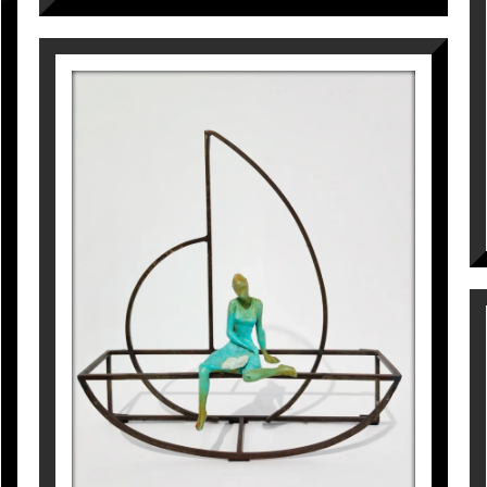
d, Dinamarca)
marca)
 (Franfurt, Alemanya)
russel.les, Belgica)
ODYSSEY
 (Estocolm, Suècia)
Joan Artigas Planas
nça)
825
€
, Líban)
aguen, Dinamarca)
(Estocolm, Suècia)
ça)