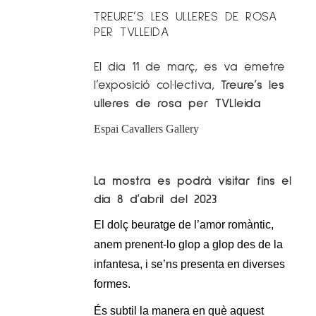
TREURE’S LES ULLERES DE ROSA
PER TVLLEIDA
El dia 11 de març, es va emetre
l’exposició col·lectiva,
Treure’s les
ulleres de rosa per TVLleida
Espai Cavallers Gallery
La mostra es podrà visitar fins el
dia 8 d’abril del 2023
El dolç beuratge de l’amor romàntic,
anem prenent-lo glop a glop des de la
infantesa, i se’ns presenta en diverses
formes.
És subtil la manera en què aquest