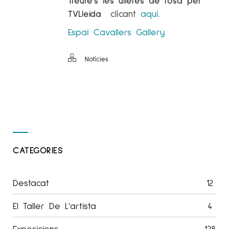
TVLleida
clícant
aquí
.
Espai Cavallers Gallery
Notícies
CATEGORIES
Destacat
12
El Taller De L'artista
4
Exposicions
128