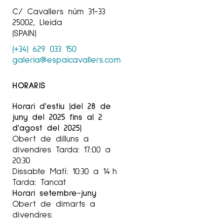
C/ Cavallers núm 31-33
25002, Lleida
(SPAIN)
(+34) 629 033 150
galeria@espaicavallers.com
HORARIS
Horari d'estiu (del 28 de
juny del 2025 fins al 2
d'agost del 2025)
Obert de dilluns a
divendres Tarda: 17:00 a
20:30
Dissabte Matí: 10:30 a 14 h
Tarda: Tancat
Horari setembre-juny
Obert de dimarts a
divendres: