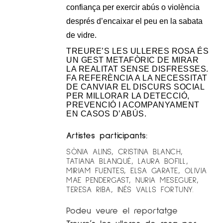
confiança per exercir abús o violència
després d’encaixar el peu en la sabata
de vidre.
TREURE’S LES ULLERES ROSA ÉS
UN GEST METAFÒRIC DE MIRAR
LA REALITAT SENSE DISFRESSES.
FA REFERÈNCIA A LA NECESSITAT
DE CANVIAR EL DISCURS SOCIAL
PER MILLORAR LA DETECCIÓ,
PREVENCIÓ I ACOMPANYAMENT
EN CASOS D’ABÚS.
Artistes participants:
SÒNIA ALINS, CRISTINA BLANCH,
TATIANA BLANQUÉ, LAURA BOFILL,
MIRIAM FUENTES, ELSA GARATE, OLIVIA
MAE PENDERGAST, NURIA MESEGUER,
TERESA RIBA, INÉS VALLS FORTUNY.
Podeu veure el reportatge
Treure’s les ulleres de rosa per