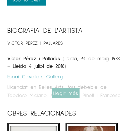
BIOGRAFIA DE L'ARTISTA
VÍCTOR PÉREZ I PALLARÈS
Víctor Pérez i Pallarès
(Lleida, 24 de maig 1933
– Lleida 4 juliol de 2018)
Espai Cavallers Gallery
Llicenciat en Belles Arts, fou deixeble de
Llegir més
Teodoro Miciano, Antoni Ollé i Pinell i Francesc
Labarta. Va realitzar nombroses exposicions
individuals i col·lectives de gravat i pintura.
OBRES RELACIONADES
Així com pintures murals, en diversos edificis
civils i religiosos tant de Catalunya com de