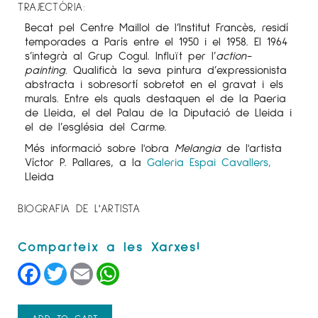
TRAJECTÒRIA:
Becat pel Centre Maillol de l’Institut Francès, residí
temporades a París entre el 1950 i el 1958. El 1964
s’integrà al Grup Cogul. Influït per l’
action-
painting.
Qualificà la seva pintura d’expressionista
abstracta i sobresortí sobretot en el gravat i els
murals. Entre els quals destaquen el de la Paeria
de Lleida, el del Palau de la Diputació de Lleida i
el de l’església del Carme.
Més informació sobre l'obra
Melangia
de l'artista
Víctor P. Pallares, a la
Galeria Espai Cavallers,
Lleida
BIOGRAFIA DE L'ARTISTA
Facebook
Twitter
Email
WhatsApp
ADD TO CART