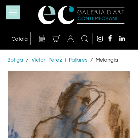
Botiga
/
Víctor Pérez i Pallarès
/
Melangia