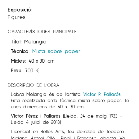
Exposició:
Figures
CARACTERÍSTIQUES PRINCIPALS
Títol:
Melangia
Tècnica:
Mixta sobre paper
Mides:
40
x
30 cm
Preu:
700
€
DESCRIPCIÓ DE L'OBRA
L'obra Melangia
és de l'artista
Víctor P. Pallarés
.
Està realitzada amb tècnica
mixta sobre paper
. Té
unes dimensions de 40 x 30 cm.
Víctor Pérez i Pallarès
(Lleida, 24 de maig 1933 -
Lleida 4 juliol de 2018)
Llicenciat en Belles Arts, fou deixeble de Teodoro
Miciano, Antoni Ollé i Pinell i Francesc Labarta. Va