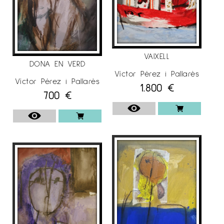
Per a més informació sobre l’artista Víctor
Pérez i Pallarès a
Espai Cavallers Gallery
VAIXELL
DONA EN VERD
Víctor Pérez i Pallarès
Víctor Pérez i Pallarès
1.800
€
700
€