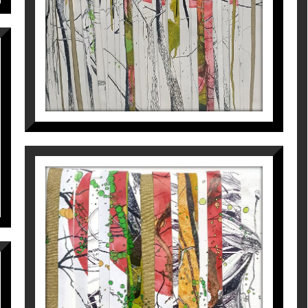
ació, concep l’art com una necessitat d’expressar le
iència actual. Amb la convicció que l’art i la natura 
importància de la senzillesa, l’orgànic, el natural i, s
 meva vida, m’ofereix l’oportunitat d’entrar en els 
 ordre, el seu silenci semi-sorollòs, la seva sensació 
l intemporal llenç en blanc, explicant el que cadascú 
text sense límit temporal, defineixen el treball actu
INTERFERENCIAS PEQUEÑAS
al desaparegui. El projecte artístic de la Tatiana Bla
VI
t natural ha de seguir guiant-nos i acompanyant-nos,
Tatiana Blanqué
1.000
€