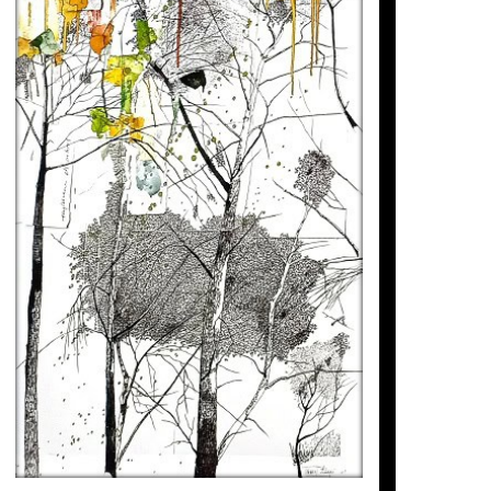
UN TESORO DESPLEGABLE I
s seves emocions i sentiments. Com una
estan units per llaços indestructibles, la
Tatiana Blanqué
obretot, l’autèntic.
1.800
€
meus pensaments. La seva puresa, la seva
de solitud col·lectiva, les seves llums i les
vulgui llegir . Conjunts personals,
al de Tatiana Blanqué i transmeten la seva
nqué, adquireix d’aquesta manera, el
 no podem deixar que es quedi enrere a