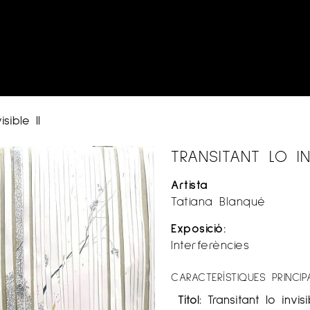
isible II
TRANSITANT LO INV
Artista
Tatiana Blanqué
Exposició:
Interferències
CARACTERÍSTIQUES PRINCIP
Títol:
Transitant lo invisi