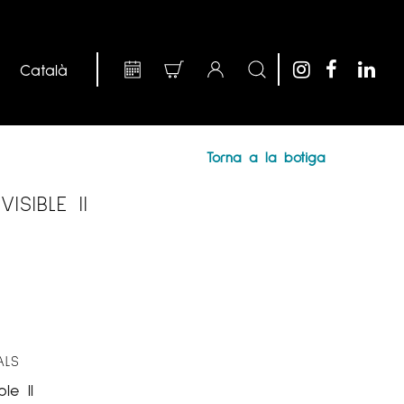
Torna a la botiga
ISIBLE II
ALS
ble II