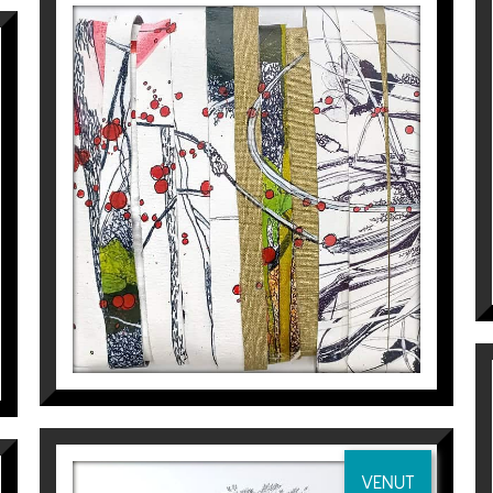
2019).
Comissariat i participació WHITE SUMMER & Consci
ació WHITE SUMMER & Consciències naturals, Pals-Girona.
na Blanqué
a
Espai Cavallers Gallery
INTERFERENCIAS PROTEGIDAS
Tatiana Blanqué
900
€
VENUT