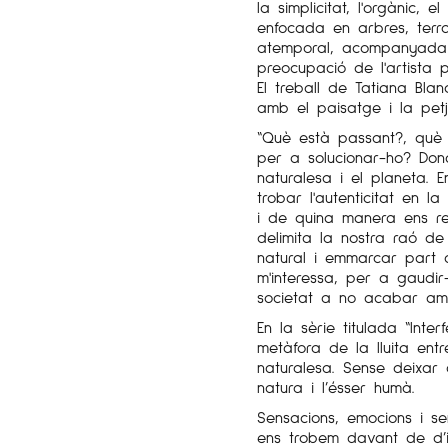
la simplicitat, l'orgànic, 
enfocada en arbres, terr
atemporal, acompanyada 
preocupació de l'artista 
El treball de Tatiana Bla
amb el paisatge i la pet
“Què està passant?, què
per a solucionar-ho? Don
naturalesa i el planeta. En
trobar l'autenticitat en l
i de quina manera ens re
delimita la nostra raó de 
natural i emmarcar part d
m'interessa, per a gaudir-
societat a no acabar am
En la sèrie titulada “Inte
metàfora de la lluita entr
naturalesa. Sense deixar 
natura i l’ésser humà.
Sensacions, emocions i 
ens trobem davant de d’i