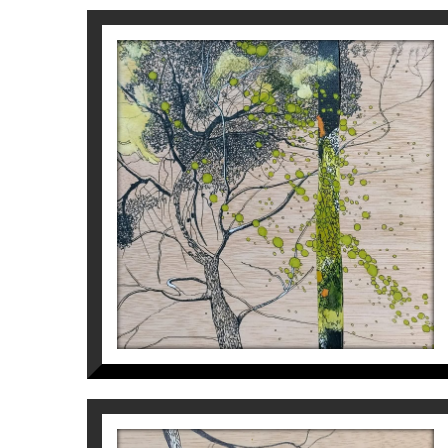
Nonell, Barcelona, ​​col·lectiva gran format. (
Girona. • 2017 Agost, Comissariat i particip
Per a més informació de Belles Arts Tatia
ESBOÇ I + I
Tatiana Blanqué
1.000
€