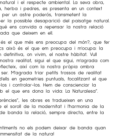
el natural i el respecte ambiental. La seva obra,
a, herba i pedres, es presenta en un context
per un astre poderós, transmetent la
per la possible desaparició del paisatge natural.
nqué ens convida a repensar la nostra relació
jada que deixem en ell.
 és el que més ens preocupa del món?, que fer
cs això és el que em preocupa i m'ocupa: la
 definitiva, on vivim, el nostre hàbitat. Vull
a nostra realitat, sigui el que sigui, m'agrada com
flecteix, així com la nostra pròpia ombra
ser. M'agrada triar petits trossos de realitat
'ells en geometries puntuals, focalitzant el que
los i controlar-los. Hem de conscienciar la
b el que ens dona la vida: La Naturalesa”.
rferències”, les obres es tradueixen en una
e el soroll de la modernitat i l'harmonia de la
de banda la relació, sempre directa, entre la
sentiments no els podem deixar de banda quan
mmensitat de la natura!