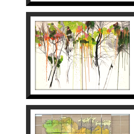
OBRA
Coherent en el seu treball i conceptualitz
plataforma des d’on dialogar sobre la consc
seva filosofia de treball ret homenatge a la 
1ª SINFONIA NATURA
Tatiana Blanqué també ens diu:
Tatiana Blanqué
“La natura, que és directament part de la
5.000
€
nuesa, la seva diversitat, el seu desordenat
seves ombres … Tot això, en contrast amb e
veritables, silenciosos, meus i teus”.
L’arbre i la terra que trepitgem, en un con
inquietud per evitar que el paisatge natur
caràcter d’ideari reivindicatiu: “l’hàbita
causa de la mà de l’home”.
CONCURSOS I SELECCIONS