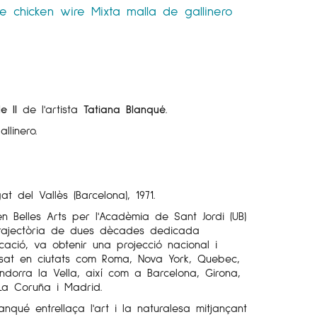
e chicken wire
Mixta malla de gallinero
le II
de l'artista
Tatiana Blanqué
.
llinero.
t del Vallès (Barcelona), 1971.
 en Belles Arts per l'Acadèmia de Sant Jordi (UB)
rajectòria de dues dècades dedicada
ació, va obtenir una projecció nacional i
osat en ciutats com Roma, Nova York, Quebec,
Andorra la Vella, així com a Barcelona, Girona,
 La Coruña i Madrid.
lanqué entrellaça l'art i la naturalesa mitjançant