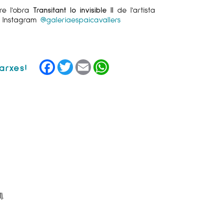
re l'obra
Transitant lo invisible II
de l'artista
e Instagram
@galeriaespaicavallers
Facebook
Twitter
Email
WhatsApp
.