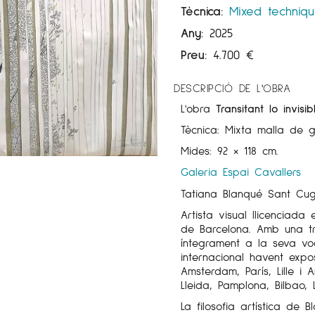
Tècnica:
Mixed techniqu
Any:
2025
Preu:
4.700
€
DESCRIPCIÓ DE L'OBRA
L'obra
Transitant lo invisib
Tècnica: Mixta malla de ga
Mides: 92 × 118 cm.
Galeria Espai Cavallers
Tatiana Blanqué Sant Cuga
Artista visual llicenciada
de Barcelona. Amb una t
íntegrament a la seva voc
internacional havent exp
Amsterdam, París, Lille i 
Lleida, Pamplona, Bilbao,
La filosofia artística de B