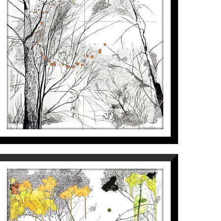
ències naturals, prenent consciència, Pals-
 (2018).