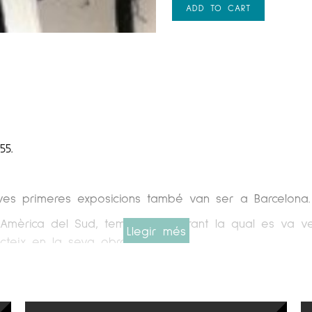
ADD TO CART
55.
eves primeres exposicions també van ser a Barcelona.
Amèrica del Sud, temporada durant la qual es va ve
Llegir més
ecteix en la seva obra.
èixer i compartir experiències amb grans noms de la
a va tornar a Barcelona, ​​on definitivament va instal