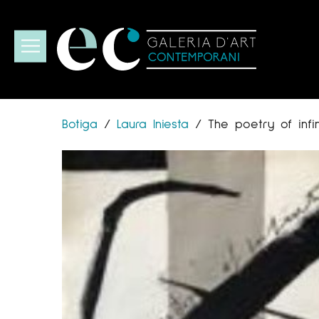
Botiga
/
Laura Iniesta
/
The poetry of infin