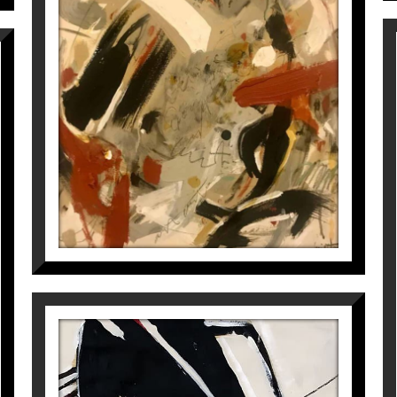
esta
a
Espai Cavallers Gallery
NUCLEUS 2
Laura Iniesta
2.400
€