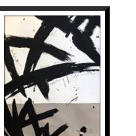
IBIZA SUITE 06
Laura Iniesta
1.100
€