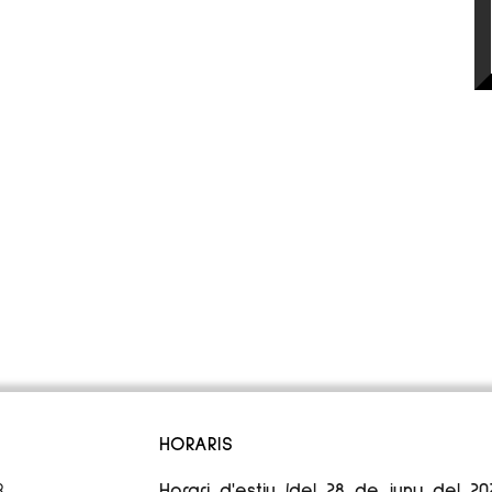
HORARIS
3
Horari d'estiu (del 28 de juny del 20