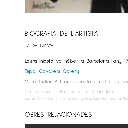
BIOGRAFIA DE L'ARTISTA
LAURA INIESTA
Laura Iniesta
va néixer a Barcelona l’any 19
Espai Cavallers Gallery
Va estudiar Art en aquesta ciutat i les s
Ha exposat i viu durant molt de temps a 
seus tròpics i aquesta experiència es refl
Allà va tenir l’oportunitat de fer-ho con
OBRES RELACIONADES
Guayasamín i Viteri, entre d’altres.
Anys més tard, el seu tarannà mediterrani l