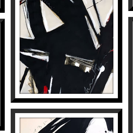
VISION I
Laura Iniesta
1.100
€