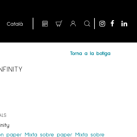
Torna a la botiga
FINITY
ALS
nity
on paper
Mixta sobre paper
Mixta sobre