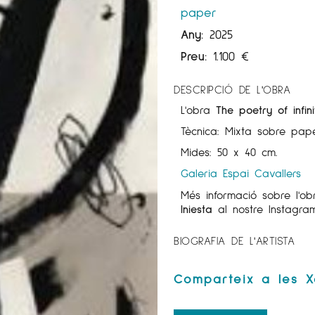
paper
Any:
2025
Preu:
1.100
€
DESCRIPCIÓ DE L'OBRA
L'obra
The poetry of infin
Tècnica: Mixta sobre pape
Mides: 50 x 40 cm.
Galeria Espai Cavallers
Més informació sobre l'o
Iniesta
al nostre Instagr
BIOGRAFIA DE L'ARTISTA