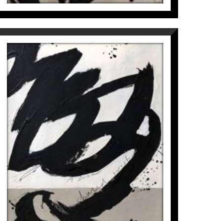
A DREAM
Laura Iniesta
1.100
€