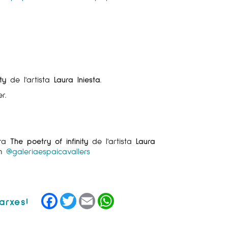
ity
de l'artista
Laura Iniesta
.
r.
bra
The poetry of infinity
de l'artista
Laura
am
@galeriaespaicavallers
Facebook
Twitter
Email
WhatsApp