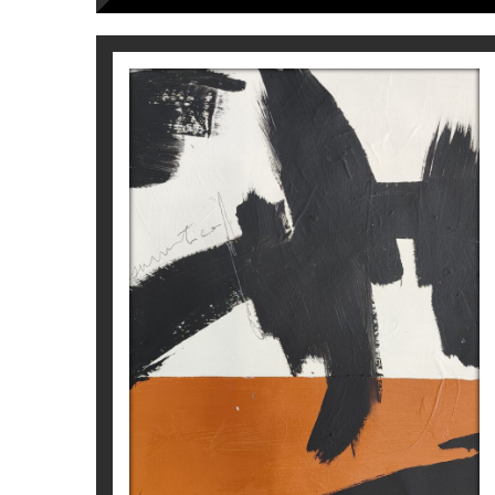
Per a més informació de l’artista
Laura Ini
A SYMPHONY FOR TWO
Laura Iniesta
1.600
€