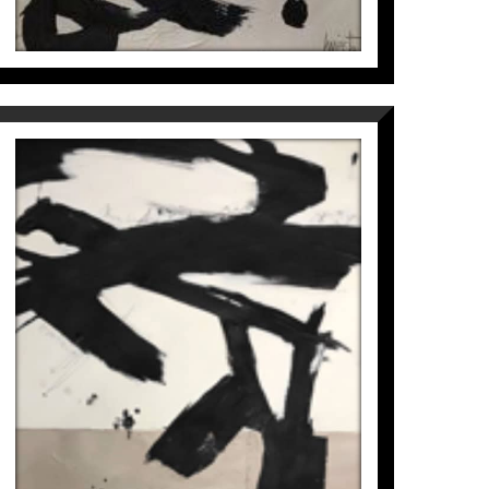
ARREL
Laura Iniesta
1.100
€