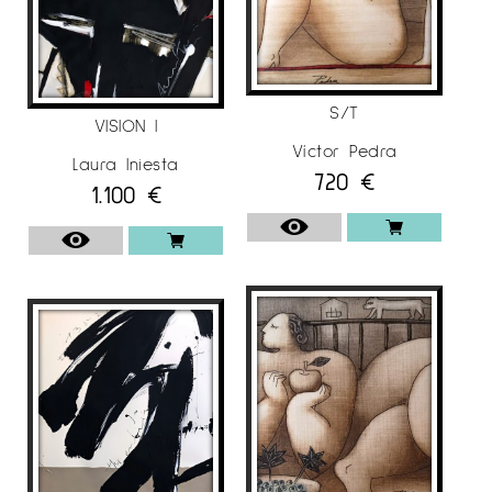
S/T
VISION I
Víctor Pedra
Laura Iniesta
720
€
1.100
€