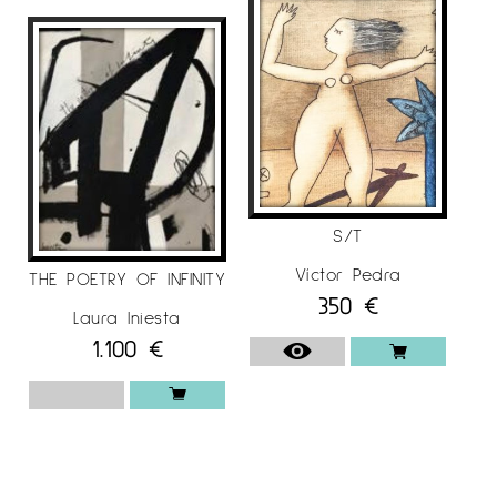
S/T
Víctor Pedra
THE POETRY OF INFINITY
350
€
Laura Iniesta
1.100
€