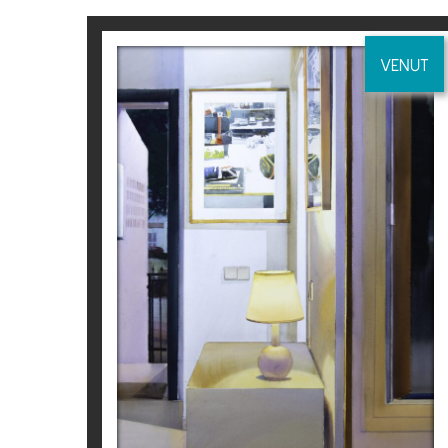
VENUT
LAMPARITA ENTRADA
Joaquín Ureña
5.300
€