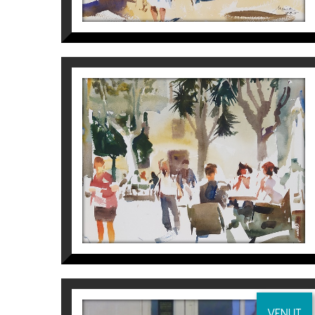
S/T
Joaquín Ureña
770
€
VENUT