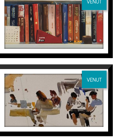
VENUT
LIBROS
Joaquín Ureña
VENUT
S/T (APUNTS)
Joaquín Ureña