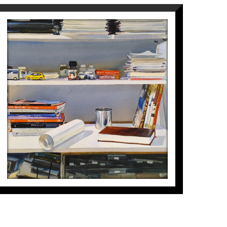
S/T (BODEGÓ)
Joaquín Ureña