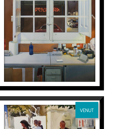
Joaquín Ureña
VENUT
S/T (APUNTS)