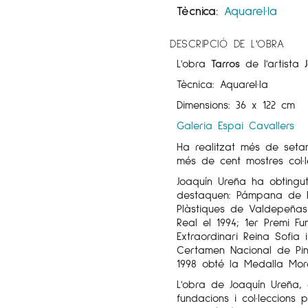
Tècnica:
Aquarel·la
DESCRIPCIÓ DE L'OBRA
L'obra
Tarros
de l'artista
J
Tècnica: Aquarel·la
Dimensions: 36 x 122 cm
Galeria Espai Cavallers
Ha realitzat més de setan
més de cent mostres col·l
Joaquín Ureña ha obtingut
destaquen: Pámpana de Pl
Plàstiques de Valdepeñas
Real el 1994; 1er Premi F
Extraordinari Reina Sofia
Certamen Nacional de Pin
1998 obté la Medalla Mor
L'obra de Joaquín Ureña,
fundacions i col·leccions 