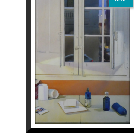
LA VENTANA DEL ESTUDIO
Joaquín Ureña
5.300
€