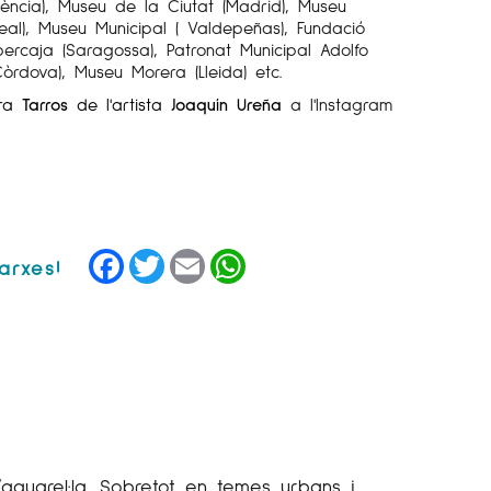
ència), Museu de la Ciutat (Madrid), Museu
Real), Museu Municipal ( Valdepeñas), Fundació
bercaja (Saragossa), Patronat Municipal Adolfo
òrdova), Museu Morera (Lleida) etc.
bra
Tarros
de l'artista
Joaquín Ureña
a l'Instagram
Facebook
Twitter
Email
WhatsApp
’aquarel·la. Sobretot en temes urbans i