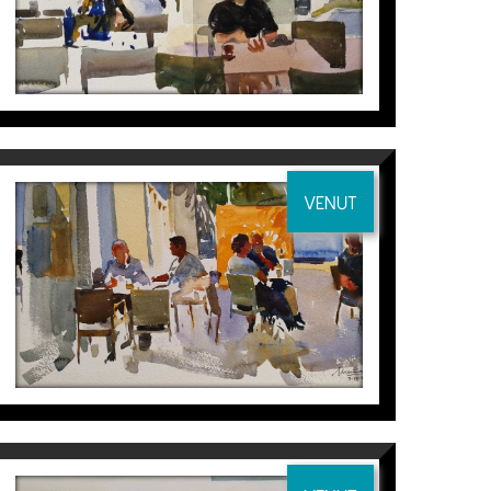
Joaquín Ureña
VENUT
S/T (APUNTS)
Joaquín Ureña