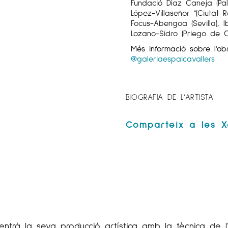
Fundació Díaz Caneja (Pal
López-Villaseñor "(Ciutat 
Focus-Abengoa (Sevilla), I
Lozano-Sidro (Priego de C
Més informació sobre l'o
@galeriaespaicavallers
BIOGRAFIA DE L'ARTISTA
centrà la seva producció artística amb la tècnica de l