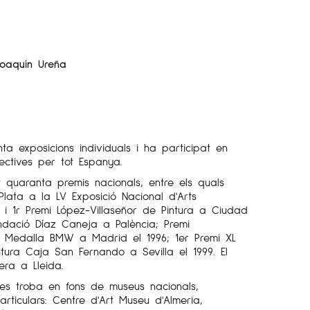
oaquín Ureña
ta exposicions individuals i ha participat en
ectives per tot Espanya.
 quaranta premis nacionals, entre els quals
ata a la LV Exposició Nacional d'Arts
 i 1r Premi López-Villaseñor de Pintura a Ciudad
undació Díaz Caneja a Palència; Premi
 i Medalla BMW a Madrid el 1996; 1er Premi XL
tura Caja San Fernando a Sevilla el 1999. El
era a Lleida.
 es troba en fons de museus nacionals,
particulars: Centre d'Art Museu d'Almeria,