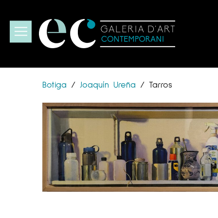
Botiga
/
Joaquín Ureña
/
Tarros