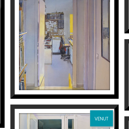
PASILLO
Joaquín Ureña
VENUT