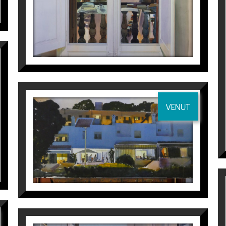
CENAS DE VERANO 2
VENUT
Joaquín Ureña
3.000
€