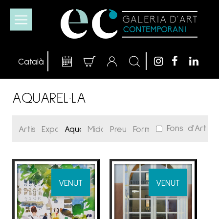
AQUAREL·LA
Fons d'Art
VENUT
VENUT