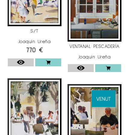
S/T
Joaquín Ureña
VENTANAL PESCADERÍA
770
€
Joaquín Ureña
VENUT