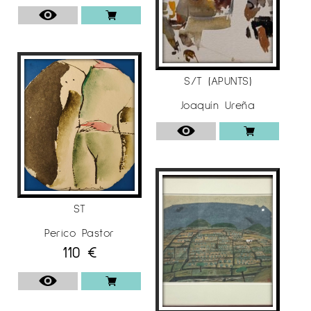
S/T (APUNTS)
Joaquín Ureña
ST
Perico Pastor
110
€