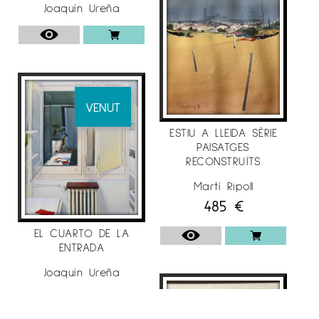
Joaquín Ureña
VENUT
ESTIU A LLEIDA SÈRIE
PAISATGES
RECONSTRUÏTS
Martí Ripoll
485
€
EL CUARTO DE LA
ENTRADA
Joaquín Ureña