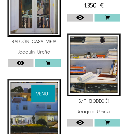
1.350
€
BALCÓN CASA VIEJA
Joaquín Ureña
VENUT
S/T (BODEGÓ)
Joaquín Ureña