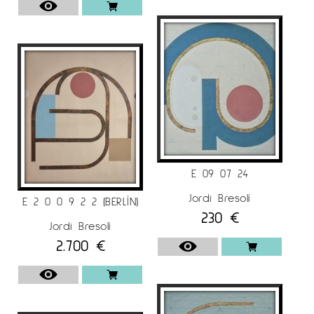
E 09 07 24
Jordi Bresolí
E 2 0 0 9 2 2 (BERLÍN)
230
€
Jordi Bresolí
2.700
€