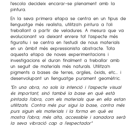
l'escola decideix encarar
-se
plenament amb la
pintura.
En la seva primera etapa se centra en un tipus de
llenguatge més realista, utilitza'n pintura a l'oli
treballant a partir de veladures. A mesura que va
evolucionant va deixant enrere tot l'aspecte més
figuratiu i se centra en l'estudi de nous materials
en un àmbit més expressionista abstracte. Tota
aquesta etapa de noves experimentacions i
investigacions el duran finalment a treballar amb
un seguit de materials més naturals. Utilitza'n
pigments a bases de terres, argiles, òxids,
etc...
i
desenvolupant un llenguatge purament geomètric.
"En una obra, no sols la intenció i l'aspecte visual
és important, sinó també la base en què està
pintada l'obra, com els materials que en ella estan
utilitzats. Contra més pur sigui la base, contra més
purs siguin els materials i la forma en què es
mostra l'obra; més alta, accessible i sanadora serà
la seva vibració cap a l'espectador"