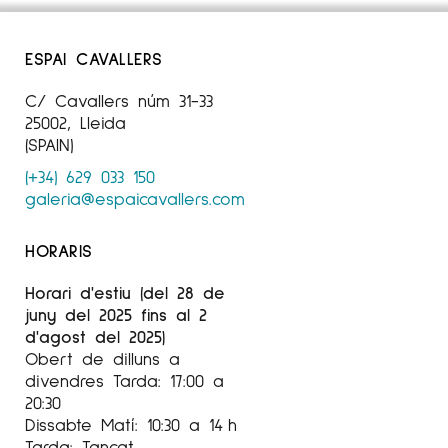
ESPAI CAVALLERS
C/ Cavallers núm 31-33
25002, Lleida
(SPAIN)
(+34) 629 033 150
galeria@espaicavallers.com
HORARIS
Horari d'estiu (del 28 de
juny del 2025 fins al 2
d'agost del 2025)
Obert de dilluns a
divendres Tarda: 17:00 a
20:30
Dissabte Matí: 10:30 a 14 h
Tarda: Tancat