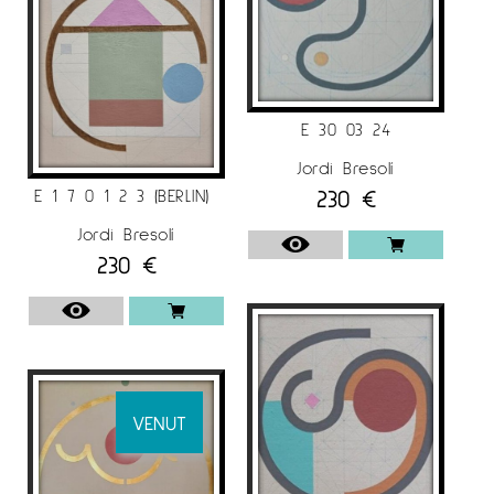
E 30 03 24
Jordi Bresolí
230
€
E 1 7 0 1 2 3 (BERLIN)
Jordi Bresolí
230
€
VENUT