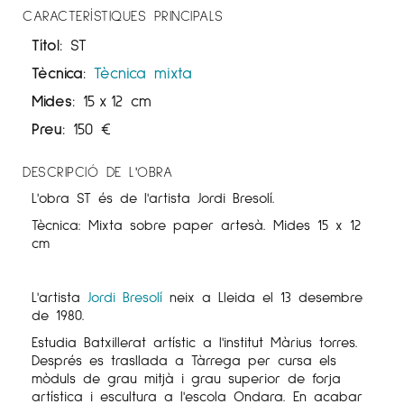
CARACTERÍSTIQUES PRINCIPALS
Títol:
ST
Tècnica:
Tècnica mixta
Mides:
15
x
12 cm
Preu:
150
€
DESCRIPCIÓ DE L'OBRA
L'obra ST és de l'artista Jordi
Bresolí
.
Tècnica: Mixta sobre paper artesà. Mides 15 x 12
cm
L'artista
Jordi
Bresolí
neix a Lleida el 13 desembre
de 1980.
Estudia Batxillerat artístic a l'institut Màrius torres.
Després es trasllada a Tàrrega per cursa els
mòduls de grau mitjà i grau superior de forja
artística i escultura a l'escola Ondara. En acabar