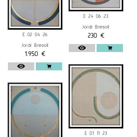
E 24 06 23
Jordi Bresolí
230
€
E 02 04 26
Jordi Bresolí
1.950
€
E 01 11 23