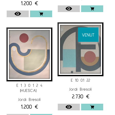
bases de terres, argiles, òxids,
etc…
i
1.200
€
desenvolupant un llenguatge purament
geomètric.
“En una obra, no sols la intenció i l’aspecte
visual és important, sinó també la base en
VENUT
què està pintada l’obra, com els materials que
en ella estan utilitzats. Contra més pur sigui la
base, contra més purs siguin els materials i la
forma en què es mostra l’obra; més alta,
accessible i sanadora serà la seva vibració
cap a l’espectador”
E 10 01 22
E 1 3 0 1 2 4
Jordi Bresolí
Per a més informació sobre el artista Jordi
(HUESCA)
2.730
€
Bresoli a
Espai Cavallers Gallery
Jordi Bresolí
1.200
€