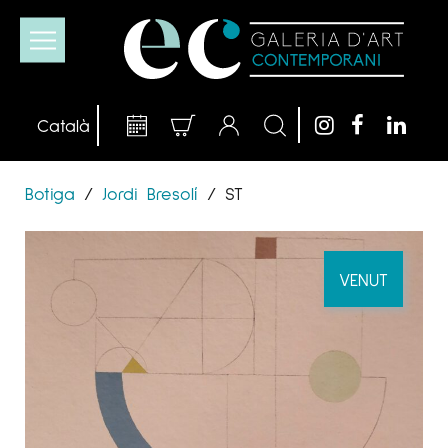
Botiga
/
Jordi Bresolí
/
ST
VENUT