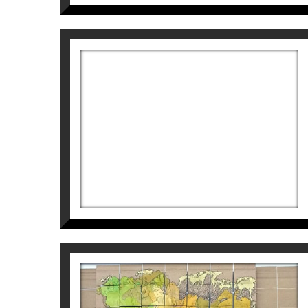
OBRA
Coherent en el seu treball i conceptualitz
plataforma des d’on dialogar sobre la consc
seva filosofia de treball ret homenatge a la 
1ª SINFONIA NATURA
Tatiana Blanqué també ens diu:
Tatiana Blanqué
“La natura, que és directament part de la
5.000
€
nuesa, la seva diversitat, el seu desordenat
seves ombres … Tot això, en contrast amb e
veritables, silenciosos, meus i teus”.
L’arbre i la terra que trepitgem, en un con
inquietud per evitar que el paisatge natur
caràcter d’ideari reivindicatiu: “l’hàbita
causa de la mà de l’home”.
CONCURSOS I SELECCIONS