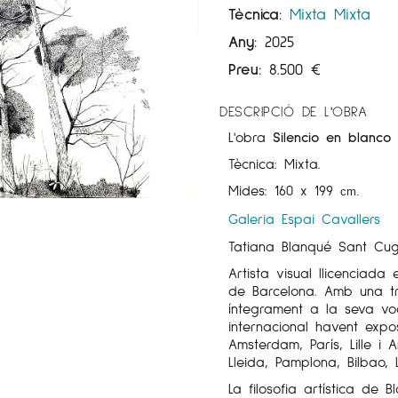
Tècnica:
Mixta
Mixta
Any:
2025
Preu:
8.500
€
DESCRIPCIÓ DE L'OBRA
L'obra
Silencio en blanco 
Tècnica: Mixta.
Mides: 160 x 199
cm
.
Galeria Espai Cavallers
Tatiana Blanqué Sant Cuga
Artista visual llicenciada
de Barcelona. Amb una t
íntegrament a la seva voc
internacional havent exp
Amsterdam, París, Lille i 
Lleida, Pamplona, Bilbao,
La filosofia artística de B