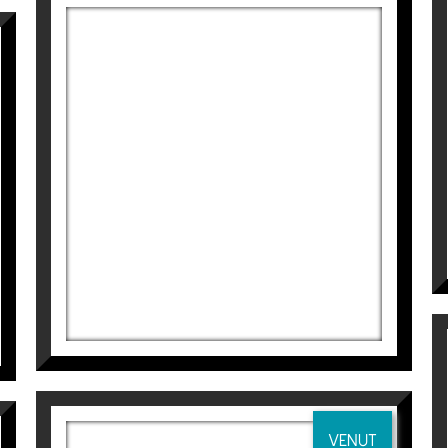
2019).
Comissariat i participació WHITE SUMMER & Consci
ació WHITE SUMMER & Consciències naturals, Pals-Girona.
na Blanqué
a
Espai Cavallers Gallery
INTERFERENCIAS PROTEGIDAS
Tatiana Blanqué
900
€
VENUT