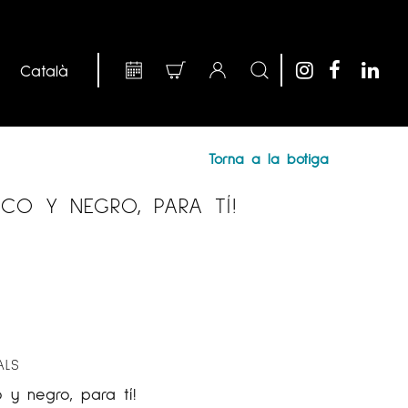
Torna a la botiga
NCO Y NEGRO, PARA TÍ!
ALS
o y negro, para tí!