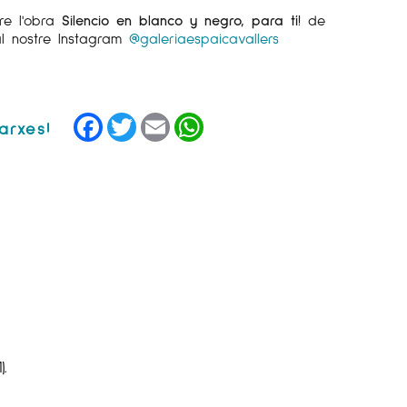
re l'obra
Silencio en blanco y negro, para tí!
de
l nostre Instagram
@galeriaespaicavallers
Facebook
Twitter
Email
WhatsApp
.