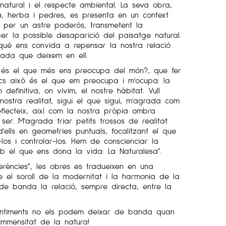
el natural i el respecte ambiental. La seva obra,
a, herba i pedres, es presenta en un context
per un astre poderós, transmetent la
per la possible desaparició del paisatge natural.
nqué ens convida a repensar la nostra relació
jada que deixem en ell.
 és el que més ens preocupa del món?, que fer
cs això és el que em preocupa i m'ocupa: la
 definitiva, on vivim, el nostre hàbitat. Vull
a nostra realitat, sigui el que sigui, m'agrada com
flecteix, així com la nostra pròpia ombra
ser. M'agrada triar petits trossos de realitat
'ells en geometries puntuals, focalitzant el que
los i controlar-los. Hem de conscienciar la
b el que ens dona la vida: La Naturalesa”.
rferències”, les obres es tradueixen en una
re el soroll de la modernitat i la harmonia de la
de banda la relació, sempre directa, entre la
sentiments no els podem deixar de banda quan
mmensitat de la natura!