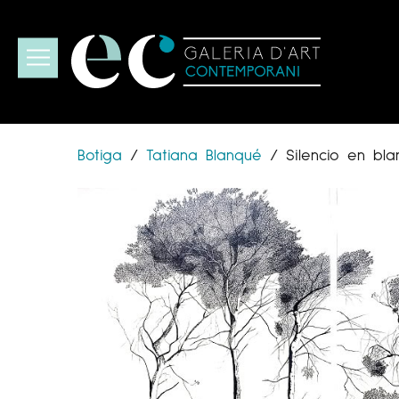
Botiga
/
Tatiana Blanqué
/
Silencio en bla