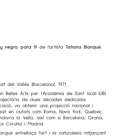
y negro, para tí!
de l'artista
Tatiana Blanqué
.
t del Vallès (Barcelona), 1971.
 en Belles Arts per l'Acadèmia de Sant Jordi (UB)
rajectòria de dues dècades dedicada
ació, va obtenir una projecció nacional i
osat en ciutats com Roma, Nova York, Quebec,
Andorra la Vella, així com a Barcelona, Girona,
 La Coruña i Madrid.
lanqué entrellaça l'art i la naturalesa mitjançant