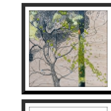
Nonell, Barcelona, ​​col·lectiva gran format. (
Girona. • 2017 Agost, Comissariat i particip
Per a més informació de Belles Arts Tatia
ESBOÇ I + I
Tatiana Blanqué
1.000
€