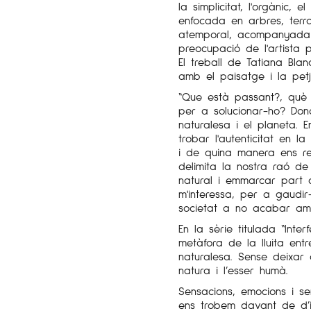
la simplicitat, l'orgànic, 
enfocada en arbres, terr
atemporal, acompanyada 
preocupació de l'artista 
El treball de Tatiana Bla
amb el paisatge i la pet
“Que està passant?, què
per a solucionar-ho? Don
naturalesa i el planeta. En
trobar l'autenticitat en l
i de quina manera ens re
delimita la nostra raó de 
natural i emmarcar part d
m'interessa, per a gaudir-
societat a no acabar am
En la sèrie titulada “Inte
metàfora de la lluita ent
naturalesa. Sense deixar 
natura i l’esser humà.
Sensacions, emocions i 
ens trobem davant de d’i