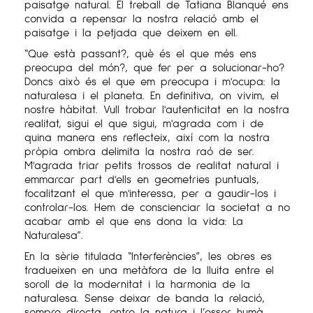
paisatge natural. El treball de Tatiana Blanqué ens
convida a repensar la nostra relació amb el
paisatge i la petjada que deixem en ell.
“Que està passant?, què és el que més ens
preocupa del món?, que fer per a solucionar-ho?
Doncs això és el que em preocupa i m'ocupa: la
naturalesa i el planeta. En definitiva, on vivim, el
nostre hàbitat. Vull trobar l'autenticitat en la nostra
realitat, sigui el que sigui, m'agrada com i de
quina manera ens reflecteix, així com la nostra
pròpia ombra delimita la nostra raó de ser.
M'agrada triar petits trossos de realitat natural i
emmarcar part d'ells en geometries puntuals,
focalitzant el que m'interessa, per a gaudir-los i
controlar-los. Hem de conscienciar la societat a no
acabar amb el que ens dona la vida: La
Naturalesa”.
En la sèrie titulada “Interferències”, les obres es
tradueixen en una metàfora de la lluita entre el
soroll de la modernitat i la harmonia de la
naturalesa. Sense deixar de banda la relació,
sempre directa, entre la natura i l’esser humà.