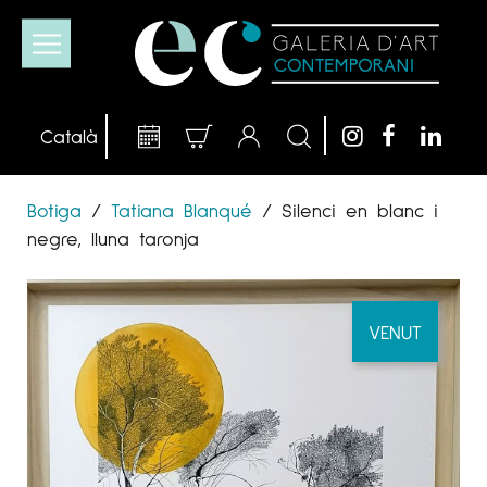
Botiga
/
Tatiana Blanqué
/
Silenci en blanc i
negre, lluna taronja
VENUT