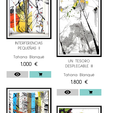
naturals, Pals-Girona. (2018).
Per a més informació de Belles Arts Tatiana
Blanqué
a
Espai Cavallers Gallery
INTERFERENCIAS
PEQUEÑAS II
Tatiana Blanqué
UN TESORO
1.000
€
DESPLEGABLE III
Tatiana Blanqué
1.800
€