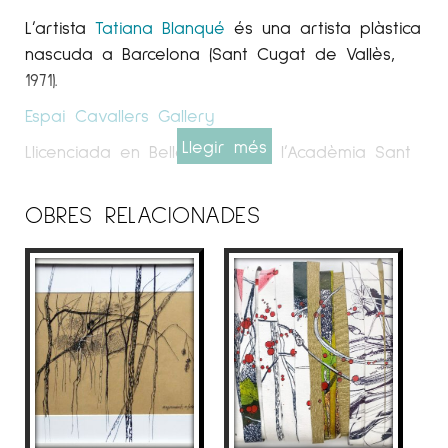
L’artista
Tatiana Blanqué
és una artista plàstica
nascuda a Barcelona (Sant Cugat de Vallès,
1971).
Espai Cavallers
Gallery
Llegir més
Llicenciada en Belles Arts per l’Acadèmia Sant
Jordi (UB). Amb una trajectòria de gairebé
dues dècades dedicada per complet a la
OBRES RELACIONADES
seva vocació. Ha obtingut una projecció tant
nacional com internacional. Ha exposat en
ciutats com Roma, Nova York, Amsterdam, París
i Andorra la Vella, així com a Barcelona, ​​
Girona, Lleida, Valencia, Pamplona, ​​Bilbao i
Madrid.
Descendent d’una família relacionada amb el
món de la moda, la fotografia i el disseny
durant diverses generacions. Tatiana ha estat