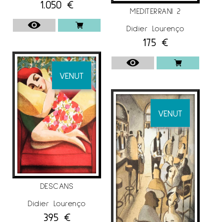
1.050
€
MEDITERRANI 2
Didier Lourenço
175
€
VENUT
VENUT
DESCANS
Didier Lourenço
395
€