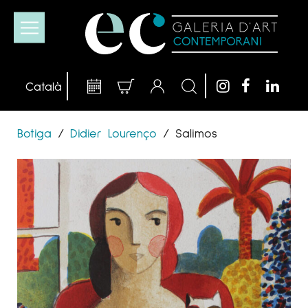
Botiga
/
Didier Lourenço
/
Salimos