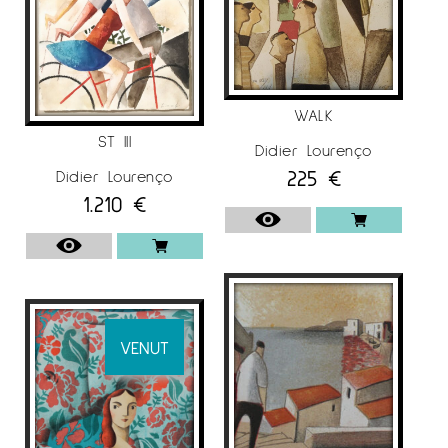
Participà en diverses exposicions individuals
com per exemple: “Com a casa” Sala Premiart,
Premià de Mar (2013). “Contenidors d’Emocions”
Galeria Jordi Barnadas, Barcelona (2012).
“Nostrum” Galeria Ausart, Vi (2011). “Obra
WALK
Recent” Galeria Anquin’s, Reus (2010).
ST III
Didier Lourenço
També participà en col·lectives com Sala El
225
€
Didier Lourenço
Quatre, Barcelona (2013). “40 Saló de Maig”
1.210
€
Galeria Anquin’s, Reus (2012).”39 Saló de Maig”
Galeria Anquin’s, Reus (2011). IFAE Miami
Internacional Art Fair, Vila de l’Art (EUA) (2010).
Per a més informació del Pintor
Didier
Lourenço
a
Espai Cavallers Gallery
VENUT