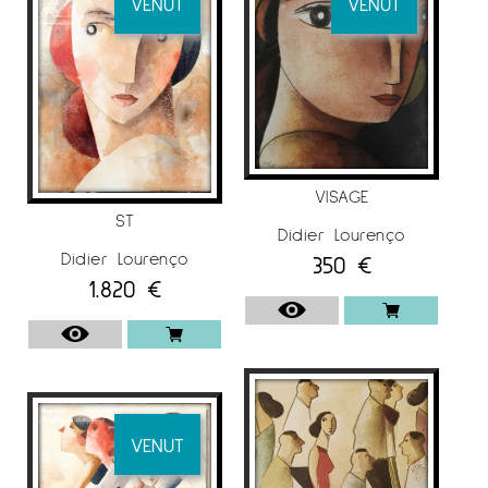
VENUT
VENUT
dedica plenament a la pintura, sense deixar
de banda la litografia.
L’any 2000 un prestigiós editor i distribuïdor
mundial d’obra gràfica s’interessà per la seva
obra.
A partir de llavors els seus treballs es poden
VISAGE
veure per tot el món. Aquesta difusió permetè
ST
Didier Lourenço
que moltes galeries de tots els països
Didier Lourenço
350
€
s’interessin també per la seva obra original.
1.820
€
Així exposà el seu treball a ciutats com: Nova
York, Seattle, Los Angeles, Hong Kong, Puerto
Rico, Nova Orleans, Nashville, Àfrica del Sud,
Las Vegas i Miami entre moltes altres.
VENUT
EXPOSICIONS