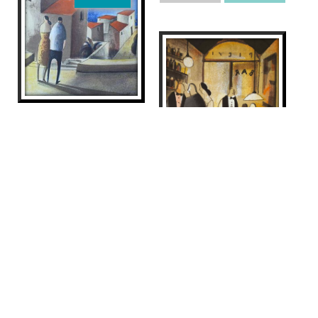
CLARO DE LUNA
Didier Lourenço
525
€
BAR
Didier Lourenço
VENUT
245
€