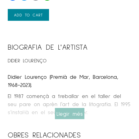
ADD TO CART
BIOGRAFIA DE L'ARTISTA
DIDIER LOURENÇO
Didier Lourenço (Premià de Mar, Barcelona, ​​
1968-2023).
El 1987 començà a treballar en el taller del
seu pare on aprèn l’art de la litografia. El 1995
s’instal·là en el seu propi taller.
Llegir més
Espai Cavallers Gallery
OBRES RELACIONADES
TRAJECTÒRIA