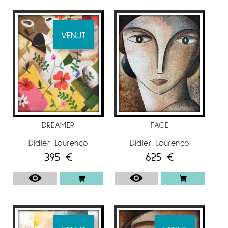
El 1988 realitzà la seva primera exposició
individual i edita la primera col·lecció de
VENUT
litografies. Didier Lourenço compartia el seu
temps pintant sobre tela i paper en una zona
del taller del seu pare. Realitzà i imprimí les
seves pròpies i també per a altres artistes.
Aquest lloc serà un estudi obert a la mirada
de molts artistes i un intercanvi de
coneixements que seran molt importants per a
DREAMER
FACE
la seva educació en el món de la pintura.
Didier Lourenço
Didier Lourenço
El 1991 guanyà un prestigiós premi de pintura
395
€
625
€
per a joves pintors. Aquest és el moment en
què la seva obra comença a ser molt
coneguda a través de diferents exposicions
individuals i col·lectives a diferents galeries del
país. En 1995, Didier Lourenço ja s’instal·là en el
seu propi estudi i és el moment en el qual es