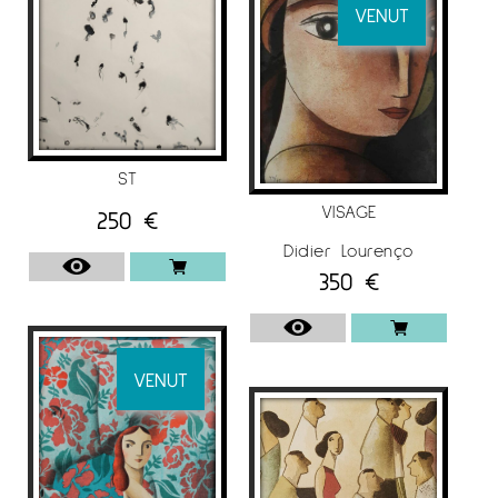
VENUT
ST
VISAGE
250
€
Didier Lourenço
350
€
VENUT