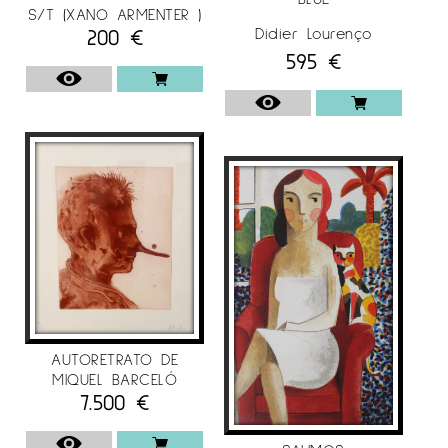
S/T (XANO ARMENTER )
200
€
Didier Lourenço
595
€
AUTORETRATO DE
MIQUEL BARCELÓ
7.500
€