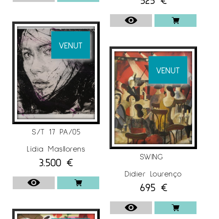
VENUT
VENUT
S/T 17 PA/05
Lídia Masllorens
SWING
3.500
€
Didier Lourenço
695
€