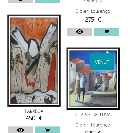
SALIMOS
Didier Lourenço
275
€
VENUT
TÀRREGA
CLARO DE LUNA
450
€
Didier Lourenço
525
€