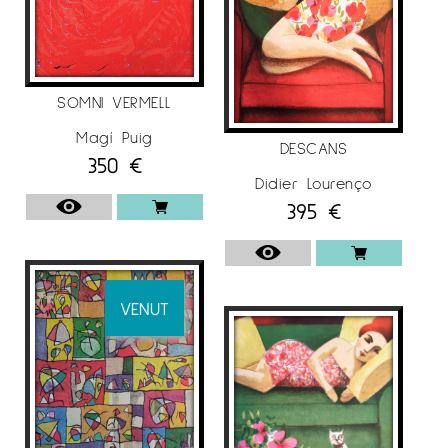
SOMNI VERMELL
Magí Puig
DESCANS
350
€
Didier Lourenço
395
€
VENUT