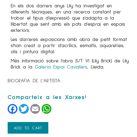
En els dos darrers anys Lily ha investigat en
diferents tècniques, en una recerca constant per
trobar el tipus d'expressió que s'adapta a la
llibertat que sent amb els pots d'esprai en espais
exteriors.
Les darreres exposicions amb obra de petit format
s'han creat a partir d'acrílics, esmalts, aquarel·les,
olis i pintura digital.
Més informació sobre l'obra S/T VI (Lily Brick) de Lily
Brick a la
Galeria Espai Cavallers
, Lleida.
BIOGRAFIA DE L'ARTISTA
Facebook
Twitter
Email
WhatsApp
ADD TO CART