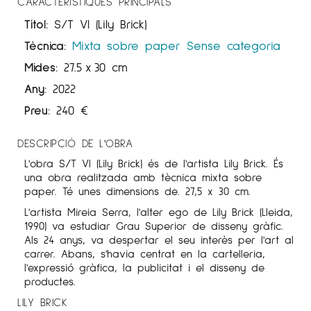
CARACTERÍSTIQUES PRINCIPALS
Títol:
S/T VI (Lily Brick)
Tècnica:
Mixta sobre paper
Sense categoria
Mides:
27.5
x
30 cm
Any:
2022
Preu:
240
€
DESCRIPCIÓ DE L'OBRA
L'obra S/T VI (Lily Brick) és de l'artista
Lily
Brick
. És
una obra realitzada amb tècnica mixta sobre
paper. Té unes dimensions de. 27,5 x 30 cm.
L'artista Mireia Serra, l'alter ego de Lily Brick (Lleida,
1990) va estudiar Grau Superior de disseny gràfic.
Als 24 anys, va despertar el seu interès per l'art al
carrer. Abans, s'havia centrat en la cartelleria,
l'expressió gràfica, la publicitat i el disseny de
productes.
LILY BRICK