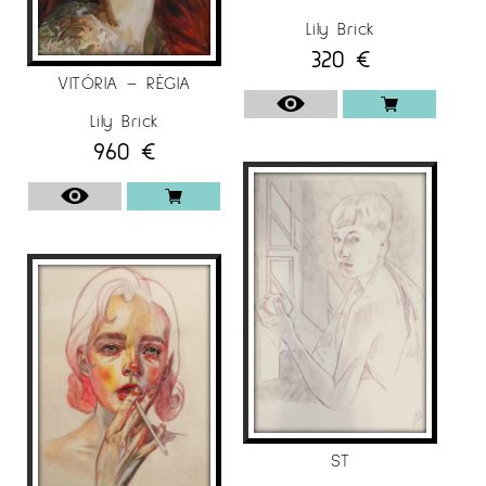
Lily Brick
320
€
VITÓRIA – RÈGIA
Lily Brick
960
€
ST