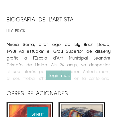
BIOGRAFIA DE L'ARTISTA
LILY BRICK
Mireia Serra, alter ego de
Lily Brick
(Lleida,
1990) va estudiar el Grau Superior de disseny
gràfic a l’Escola d’Art Municipal Leandre
Cristòfol de Lleida. Als 24 anys, va despertar
el seu interès per l’art de carrer. Anteriorment,
Llegir més
el seu treball s’havia centrat en la cartelleria,
l’expressió gràfica, la publicitat i el disseny de
productes.
OBRES RELACIONADES
Espai Cavallers Gallery
El juny de 2014 va assistir com espectadora
VENUT