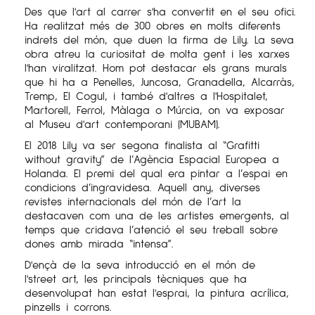
Des que l'art al carrer s'ha convertit en el seu ofici.
Ha realitzat més de 300 obres en molts diferents
indrets del món, que duen la firma de Lily. La seva
obra atreu la curiositat de molta gent i les xarxes
l'han viralitzat. Hom pot destacar els grans murals
que hi ha a Penelles, Juncosa, Granadella, Alcarràs,
Tremp, El Cogul, i també d'altres a l'Hospitalet,
Martorell, Ferrol, Màlaga o Múrcia, on va exposar
al Museu d'art contemporani (MUBAM).
El 2018 Lily va ser segona finalista al “Grafitti
without gravity” de l’Agència Espacial Europea a
Holanda. El premi del qual era pintar a l’espai en
condicions d’ingravidesa. Aquell any, diverses
revistes internacionals del món de l’art la
destacaven com una de les artistes emergents, al
temps que cridava l’atenció el seu treball sobre
dones amb mirada “intensa”.
D'ençà de la seva introducció en el món de
l'street art, les principals tècniques que ha
desenvolupat han estat l'esprai, la pintura acrílica,
pinzells i corrons.