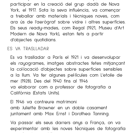
participar en la creació del grup dadà de Nova
York, el 1917. Sota la seva influència, va començar
a treballar amb materials i tècniques noves, com
ara ús de l'aerògraf sobre vidre i altres superfícies.
Els seus
ready
-
mades
, com Regal (1921, Museu d'Art
Modern de Nova York), estan fets a partir
d'objectes quotidians.
ES VA TRASLLADAR
Es va traslladar a París el 1921 i va desenvolupar
els
rayogrames
, imatges abstractes fetes mitjançant
la col·locació d'objectes sobre superfícies sensibles
a la llum. Va fer algunes pel·lícules com L'
etoile
de
mer (1928). Des del 1940 fins al 1946
va elaborar com a professor de fotografia a
Califòrnia (Estats Units).
El 1946 va contreure matrimoni
amb
Juliette
Browner
en un doble casament
juntament amb Max
Ernst
i
Dorothea
Tanning
.
Va passar els seus darrers anys a França, on va
experimentar amb les noves tècniques de fotografia