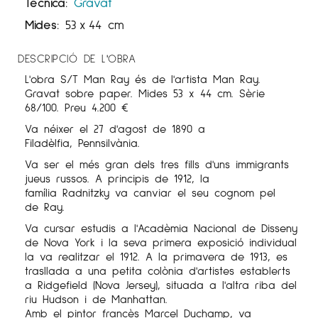
Tècnica:
Gravat
Mides:
53
x
44 cm
DESCRIPCIÓ DE L'OBRA
L'obra S/T Man
Ray
és de l'artista Man
Ray
.
Gravat sobre paper. Mides 53 x 44 cm. Sèrie
68/100. Preu 4.200 €
Va néixer el 27 d'agost de 1890 a
Filadèlfia, Pennsilvània.
Va ser el més gran dels tres fills d'uns immigrants
jueus russos. A principis de 1912, la
família
Radnitzky
va canviar el seu cognom pel
de
Ray
.
Va cursar estudis a l'Acadèmia Nacional de Disseny
de Nova York i la seva primera exposició individual
la va realitzar el 1912. A la primavera de 1913, es
trasllada a una petita colònia d'artistes establerts
a
Ridgefield
(Nova Jersey), situada a l'altra riba del
riu Hudson i de Manhattan.
Amb el pintor francès Marcel
Duchamp
, va