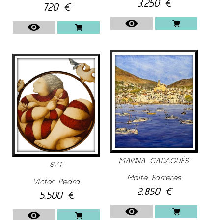
3.250
€
720
€
MARINA CADAQUÉS
S/T
Maite Farreres
Víctor Pedra
2.850
€
5.500
€