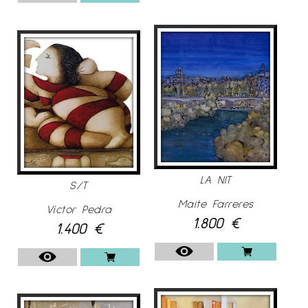
LA NIT
S/T
Maite Farreres
Víctor Pedra
1.800
€
1.400
€