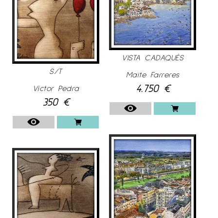
VISTA CADAQUÉS
S/T
Maite Farreres
4.750
€
Víctor Pedra
350
€