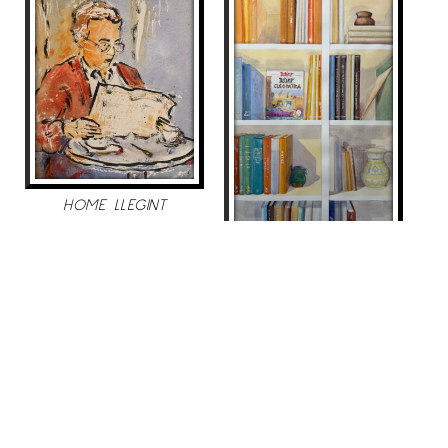
HOME LLEGINT
Maite Farreres
LLIBRERÍA ASTERIX
390
€
Maite Farreres
1.790
€