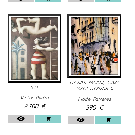
CARRER MAJOR, CASA
S/T
MAGÍ LLORENS III
Víctor Pedra
Maite Farreres
2.700
€
390
€