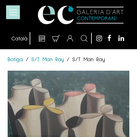
Botiga
/
S/T Man Ray
/
S/T Man Ray