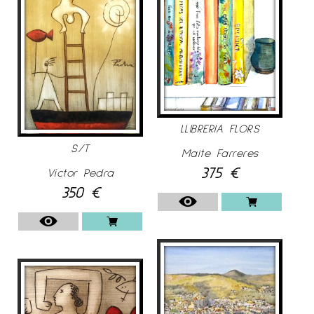
LLIBRERIA FLORS
S/T
Maite Farreres
375
€
Víctor Pedra
350
€