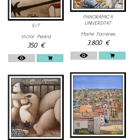
PANORAMICA
UNIVERSITAT
S/T
Maite Farreres
Víctor Pedra
3.800
€
350
€