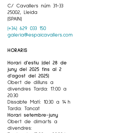
C/ Cavallers núm 31-33
25002, Lleida
(SPAIN)
(+34) 629 033 150
galeria@espaicavallers.com
HORARIS
Horari d'estiu (del 28 de
juny del 2025 fins al 2
d'agost del 2025)
Obert de dilluns a
divendres Tarda: 17:00 a
20:30
Dissabte Matí: 10:30 a 14 h
Tarda: Tancat
Horari setembre-juny
Obert de dimarts a
divendres: