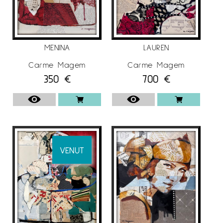
sempre ha estat dividida entre el món de la
sanitat, en l’àmbit de l’atenció a la dona i el
món de l’art. Exposant a diferents galeries de
Barcelona, Vitória, Lleida, Granollers, Terrassa,
MENINA
LAUREN
Sabadell, Saragossa, Sevilla, Oman, Emirats
Àrabs, entre d’altres. També participa a
Carme Magem
Carme Magem
350
€
700
€
prestigioses fires internacionals, com
-Art
St
a
Strasburg
,
Salón
des
Antiquaries
a
Nancy,
Lille
Art
Fair
, Abu Dhabi
Art
Fair
,
Affordable
Art
fair
a Singapur,
Londres,
NY
,
ect
.
VENUT
OBRA
Durant molt temps treballa principalment l’oli i
el dibuix. I des de principis del 2005
s’introdueix en el
collage
, aconseguint una
tècnica pròpia que combina aquest amb la