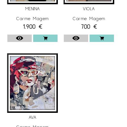
pintura a l’oli. Creant un efecte molt
MENINA
VIOLA
característic en les seves obres.
Carme Magem
Carme Magem
Immersa cada cop més en aquesta tècnica,
1.900
€
700
€
aprofundint i investigant totes les seves
possibilitats, tracta diversos temes, entre els
quals destaca la figura femenina, el retrat i
diferents rostres plens d’expressivitat.
En la seva obra, el retrat és una part
significativa de la seva obra, personatges
mítics del món del cinema, les arts, la cultura,
la lluita social… i també de particulars
realitzats per encàrrec.
Darrerament ha col·laborat amb diferents
publicacions i obres seves han estat
portades de llibres i revistes
AVA
d’àmbit internacional.
Carme Magem