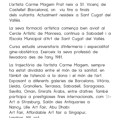
L'artista Carme
Magem
Prat neix a St. Vicenç de
Castellet (Barcelona), on viu fins a finals
dels vuitanta. Actualment resideix a Sant Cugat del
Vallès.
La seva formació artística comença ben aviat al
Cercle Artístic de Manresa, continua a Sabadell i a
l'Escola Municipal d'Art de Sant Cugat del Vallès.
Cursa estudis universitaris d'infermeria i especialitat
gine
-obstètrica. Exerceix la seva professió de
llevadora des de l'any 1981.
La trajectòria de l'artista Carme
Magem
, sempre
ha estat dividida entre el món de la sanitat, en
l'àmbit de l'atenció a la dona i el món de l'art.
Exposant a diferents galeries de Barcelona, Vitória,
Lleida, Granollers, Terrassa, Sabadell, Saragossa,
Sevilla, Oman, Emirats Àrabs, entre d'altres. També
St
participa a prestigioses fires internacionals, com
-
Art a
Strasburg
,
Salón
des
Antiquaries
a
Nancy,
Lille
Art
Fair
, Abu Dhabi
Art
Fair
,
Affordable
Art
fair
a Singapur,
Londres,
NY
,
ect
.