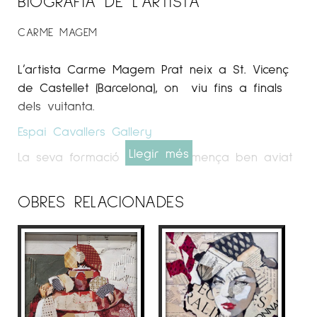
BIOGRAFIA DE L'ARTISTA
CARME MAGEM
L’artista Carme
Magem
Prat neix a St. Vicenç
de Castellet (Barcelona), on viu fins a finals
dels vuitanta.
Espai Cavallers
Gallery
Llegir més
La seva formació artística comença ben aviat
al Cercle Artístic de Manresa, continua a
Sabadell i a l’Escola Municipal d’Art de Sant
OBRES RELACIONADES
Cugat del Vallès.
Cursa estudis universitaris d’infermeria i
especialitat
gine
-obstètrica. Exerceix la seva
professió de llevadora des de l’any 1981.
La trajectòria de l’artista Carme
Magem
,