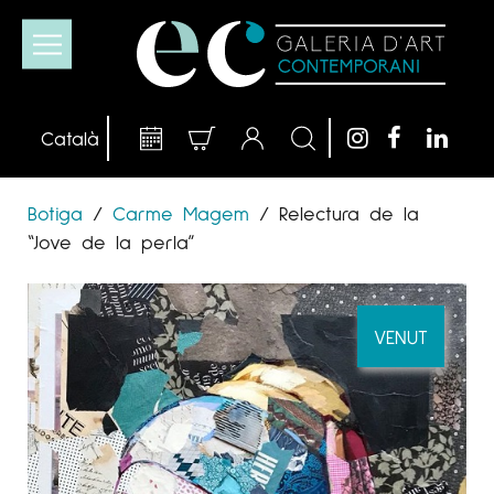
Botiga
/
Carme Magem
/
Relectura de la
“Jove de la perla”
VENUT