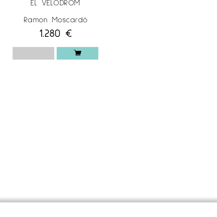
EL VELÒDROM
Ramon Moscardó
1.280
€