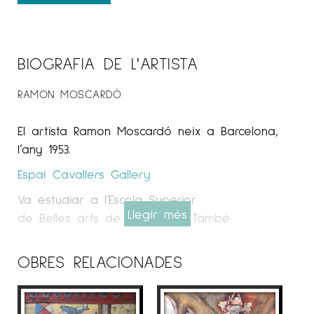
BIOGRAFIA DE L'ARTISTA
RAMON MOSCARDÓ
El artista Ramon Moscardó neix a Barcelona,
l’any 1953.
Espai Cavallers Gallery
Va estudiar a l’Escola Superior
Llegir més
de Belles arts de Sant Jordi. També
a l’Escola d’Arts Aplicades i Oficis Artístics de
Barcelona.
OBRES RELACIONADES
Pintor postimpressionista, que al llarg dels anys
ha anat ampliant el seu registre amb formes