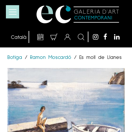
Botiga
/
Ramon Moscardó
/
Es moll de Llanes