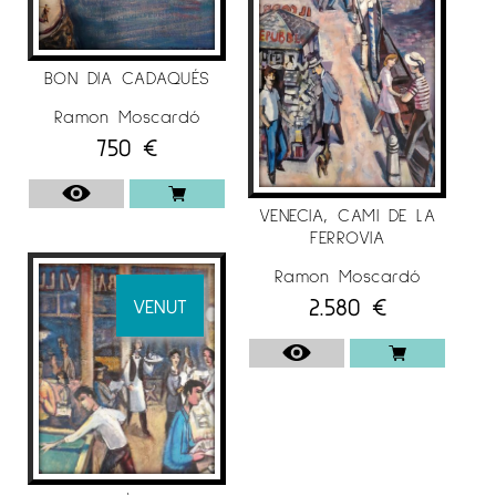
Per a més informació del Pintor
Ramon
Moscardó
a
Espai Cavallers Gallery
BON DIA CADAQUÉS
Ramon Moscardó
750
€
VENECIA, CAMI DE LA
FERROVIA
Ramon Moscardó
2.580
€
VENUT