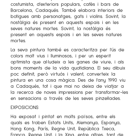
costumista, d'exteriors populars, cafès i bars de
Barcelona, Cadaqués. També elabora interiors de
botigues amb personatges, gats i violins. Sovint, la
nostàlgia és present en aquests espais i en les
seves natures mortes. Sovint, la nostàlgia és
present en aquests espais i en les seves natures
mortes.
La seva pintura també es caracteritza per l'ús de
colors molt vius i lluminosos, i per un esperit
optimista que al·ludeix a les ganes de viure, i als
bons moments de la vida quotidiana. El seu dibuix
poc definit, però virtuós i valent, converteix la
pintura en una cosa màgica. Des de l'any 1990 viu
a Cadaqués, tot i que mai no deixa de viatjar a
la recerca de noves impressions per transformar-les
en sensacions a través de les seves pinzellades.
EXPOSICIONS
Ha exposat i pintat en molts països, entre els
quals es troben Estats Units, Alemanya, Espanya,
Hong Kong, París, Regne Unit, República Txeca,
França, Regne Unit, i la Xina, entre altres, tant de