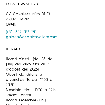
ESPAI CAVALLERS
C/ Cavallers núm 31-33
25002, Lleida
(SPAIN)
(+34) 629 033 150
galeria@espaicavallers.com
HORARIS
Horari d'estiu (del 28 de
juny del 2025 fins al 2
d'agost del 2025)
Obert de dilluns a
divendres Tarda: 17:00 a
20:30
Dissabte Matí: 10:30 a 14 h
Tarda: Tancat
Horari setembre-juny
Obert de dimarts a