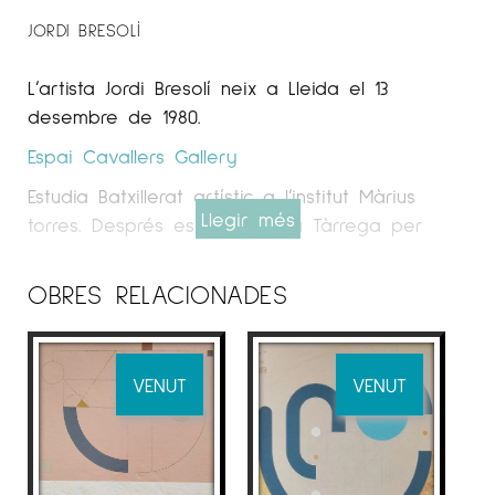
JORDI BRESOLÍ
L’artista Jordi
Bresolí
neix a Lleida el 13
desembre de 1980.
Espai Cavallers Gallery
Estudia Batxillerat artístic a l’institut Màrius
Llegir més
torres. Després es trasllada a Tàrrega per
cursa els mòduls de grau mitjà i grau superior
de forja artística i escultura a l’escola Ondara.
OBRES RELACIONADES
En acabar l’escola decideix encarar
-
se
plenament amb la pintura.
En la seva primera etapa se centra en un
VENUT
VENUT
tipus de llenguatge més realista, utilitza’n
pintura a l’oli treballant a partir de veladures.
A mesura que va evolucionant va deixant
enrere tot l’aspecte més figuratiu i se centra