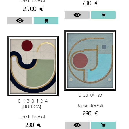
Jordi Bresolí
230
€
2.700
€
E 20 04 23
E 1 3 0 1 2 4
Jordi Bresolí
(HUESCA)
230
€
Jordi Bresolí
230
€