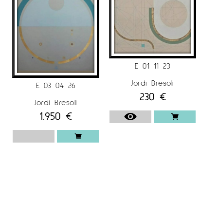
E 01 11 23
Jordi Bresolí
E 03 04 26
230
€
Jordi Bresolí
1.950
€