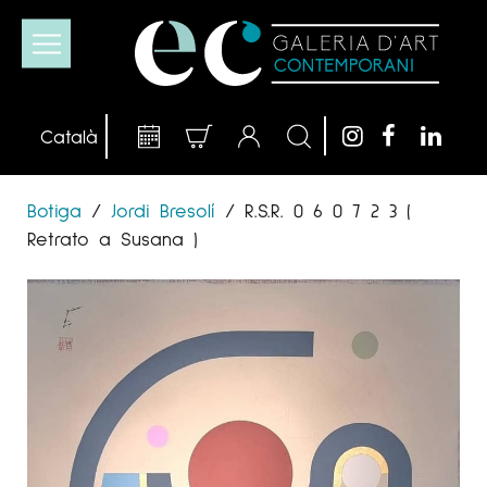
Botiga
/
Jordi Bresolí
/
R.S.R. 0 6 0 7 2 3 (
Retrato a Susana )