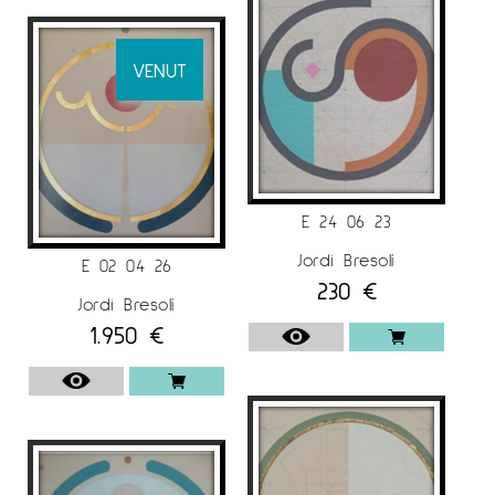
VENUT
E 24 06 23
Jordi Bresolí
E 02 04 26
230
€
Jordi Bresolí
1.950
€