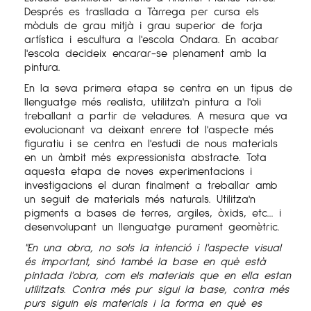
Després es trasllada a Tàrrega per cursa els
mòduls de grau mitjà i grau superior de forja
artística i escultura a l'escola Ondara. En acabar
l'escola decideix encarar
-se
plenament amb la
pintura.
En la seva primera etapa se centra en un tipus de
llenguatge més realista, utilitza'n pintura a l'oli
treballant a partir de veladures. A mesura que va
evolucionant va deixant enrere tot l'aspecte més
figuratiu i se centra en l'estudi de nous materials
en un àmbit més expressionista abstracte. Tota
aquesta etapa de noves experimentacions i
investigacions el duran finalment a treballar amb
un seguit de materials més naturals. Utilitza'n
pigments a bases de terres, argiles, òxids,
etc...
i
desenvolupant un llenguatge purament geomètric.
"En una obra, no sols la intenció i l'aspecte visual
és important, sinó també la base en què està
pintada l'obra, com els materials que en ella estan
utilitzats. Contra més pur sigui la base, contra més
purs siguin els materials i la forma en què es