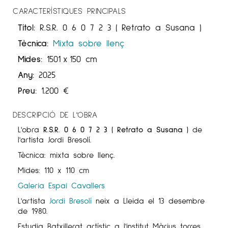
CARACTERÍSTIQUES PRINCIPALS
Títol:
R.S.R. 0 6 0 7 2 3 ( Retrato a Susana )
Tècnica:
Mixta sobre llenç
Mides:
1501
x
150 cm
Any:
2025
Preu:
1.200
€
DESCRIPCIÓ DE L'OBRA
L'obra
R.S.R. 0 6 0 7 2 3 ( Retrato a Susana )
de
l'artista Jordi
Bresolí
.
Tècnica: mixta sobre llenç.
Mides: 110 x 110 cm
Galeria Espai Cavallers
L'artista
Jordi
Bresolí
neix a Lleida el 13 desembre
de 1980.
Estudia Batxillerat artístic a l'institut Màrius torres.