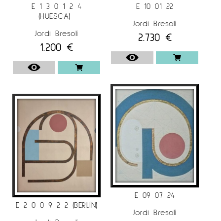
E 1 3 0 1 2 4
E 10 01 22
(HUESCA)
Jordi Bresolí
Per a més informació sobre el artista Jordi
Jordi Bresolí
2.730
€
Bresoli a
Espai Cavallers Gallery
1.200
€
E 09 07 24
E 2 0 0 9 2 2 (BERLÍN)
Jordi Bresolí