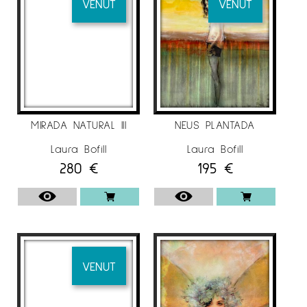
tèxtil, ceràmica i pintura.
VENUT
VENUT
Després de tenir totes aquestes experiències
diferents, estudiant diferents tècniques, va
decidir centrar-se en allò que més li
agradava, combinant pintura i fotografia,
creant profunditat i vitalitat a través de la
superfície de resina acrílica en cadascuna de
MIRADA NATURAL III
NEUS PLANTADA
les seves obres.
Laura Bofill
Laura Bofill
Després d’haver realitzat els seus estudis a la
280
€
195
€
universitat, va començar a treballar al seu
estudi familiar, on va aprendre a treballar
amb nous materials com la resina fins ara.
Ha exposat en diferents galeries de tot
Europa:
VENUT
com a Suècia, Dinamarca, Anglaterra,
Alemanya, Holanda, Espanya i França, així com