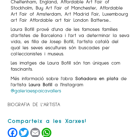
Cheltenham, England, Affordable Art Fair of
Stockholm, Buy Art Fair of Manchester, Affordable
Art Fair of Amsterdam, Art Madrid Fair, Luxembourg
art Fair Affordable art fair London Batterse...
Laura Bofill prové d'una de les famoses famílies
d'artistes de Barcelona i l'art va determinar la seva
vida, es filla de Josep Bofill, l'artista català del
qual les seves escultures són buscades per
col·leccionistes i museus.
Les imatges de Laura Bofill són tan úniques com
fascinants.
Més informació sobre l'obra
Soñadora en plata
de
l'artista
Laura Bofill
a l'Instagram
@galeriaespaicavallers
BIOGRAFIA DE L'ARTISTA
Facebook
Twitter
Email
WhatsApp