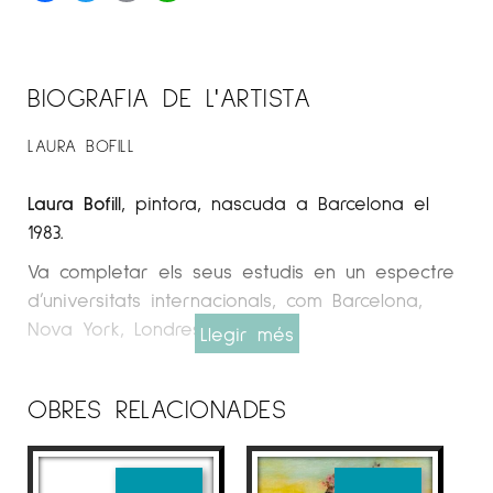
BIOGRAFIA DE L'ARTISTA
LAURA BOFILL
Laura Bofill
, pintora, nascuda a Barcelona el
1983.
Va completar els seus estudis en un espectre
d’universitats internacionals, com Barcelona,
Nova York, Londres i Dublín.
Llegir més
Espai Cavallers Gallery
OBRES RELACIONADES
Ha estat estudiant en diferents modalitats
artístiques, entre d’altres: directora de cinema,
dissenyadora gràfica, fotografia, dissenyadora