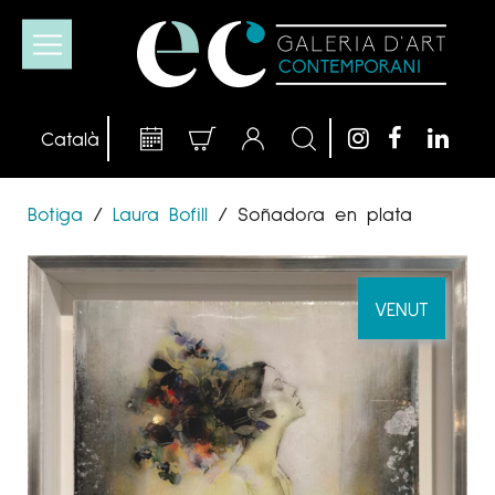
Botiga
/
Laura Bofill
/
Soñadora en plata
VENUT