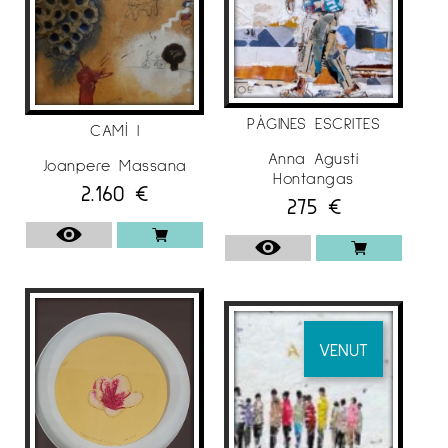
PÀGINES ESCRITES
CAMÍ I
Anna Agustí
Joanpere Massana
Hontangas
2.160
€
275
€
VENUT