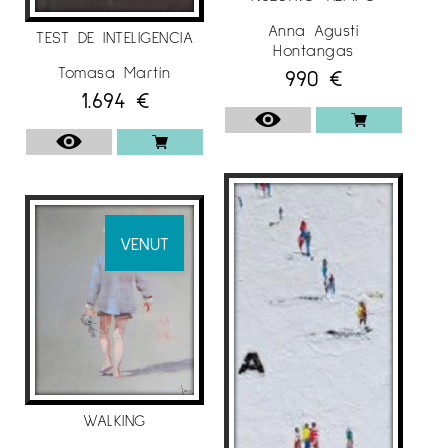
Anna Agustí
TEST DE INTELIGENCIA
Hontangas
Tomasa Martín
990
€
1.694
€
VENUT
WALKING