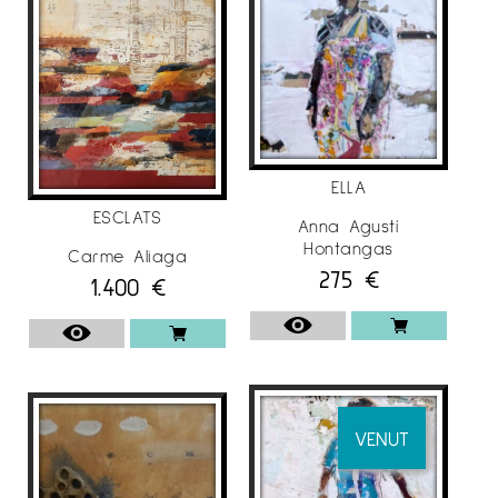
ELLA
ESCLATS
Anna Agustí
Hontangas
Carme Aliaga
275
€
1.400
€
VENUT