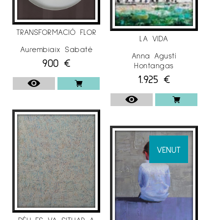
TRANSFORMACIÓ FLOR
LA VIDA
Aurembiaix Sabaté
Anna Agustí
900
€
Hontangas
1.925
€
VENUT
DÉU ES VA SITUAR A