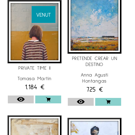
VENUT
PRETENDE CREAR UN
DESTINO
PRIVATE TIME II
Anna Agustí
Tomasa Martín
Hontangas
1.184
€
725
€