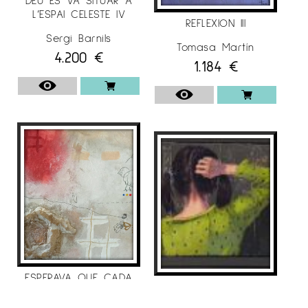
L’ESPAI CELESTE IV
REFLEXION III
Sergi Barnils
Tomasa Martín
4.200
€
1.184
€
ESPERAVA QUE CADA
VERONICA AT SCHOOL
DIA FOS DE DIA