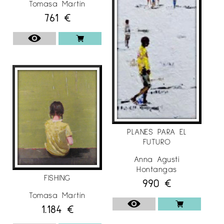
Tomasa Martín
761
€
PLANES PARA EL
FUTURO
Anna Agustí
Hontangas
FISHING
990
€
Tomasa Martín
1.184
€