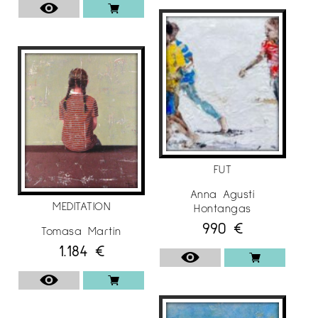
FUT
Anna Agustí
MEDITATION
Hontangas
990
€
Tomasa Martín
1.184
€