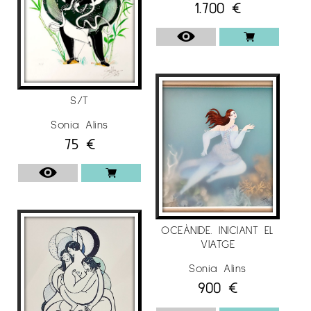
1.700
€
S/T
Sonia Alins
75
€
OCEÀNIDE. INICIANT EL
VIATGE
Sonia Alins
900
€