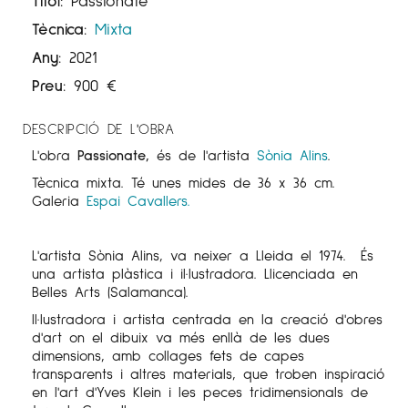
Títol:
Passionate
Tècnica:
Mixta
Any:
2021
Preu:
900
€
DESCRIPCIÓ DE L'OBRA
L'obra
Passionate,
és de l'artista
Sònia Alins
.
Tècnica mixta. Té unes mides de 36 x 36 cm.
Galeria
Espai Cavallers.
L'artista Sònia Alins, va neixer a Lleida el 1974. És
una artista plàstica i il·lustradora. Llicenciada en
Belles Arts (Salamanca).
Il·lustradora i artista centrada en la creació d'obres
d'art on el dibuix va més enllà de les dues
dimensions, amb collages fets de capes
transparents i altres materials, que troben inspiració
en l'art d'Yves Klein i les peces tridimensionals de