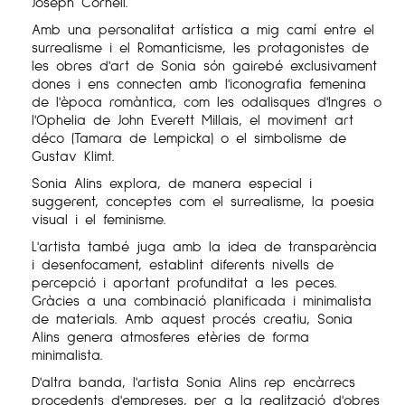
Joseph Cornell.
Amb una personalitat artística a mig camí entre el
surrealisme i el Romanticisme, les protagonistes de
les obres d'art de Sonia són gairebé exclusivament
dones i ens connecten amb l'iconografia femenina
de l'època romàntica, com les odalisques d'Ingres o
l'Ophelia de John Everett Millais, el moviment art
déco (Tamara de Lempicka) o el simbolisme de
Gustav Klimt.
Sonia Alins explora, de manera especial i
suggerent, conceptes com el surrealisme, la poesia
visual i el feminisme.
L'artista també juga amb la idea de transparència
i desenfocament, establint diferents nivells de
percepció i aportant profunditat a les peces.
Gràcies a una combinació planificada i minimalista
de materials. Amb aquest procés creatiu, Sonia
Alins genera atmosferes etèries de forma
minimalista.
D'altra banda, l'artista Sonia Alins rep encàrrecs
procedents d'empreses, per a la realització d'obres