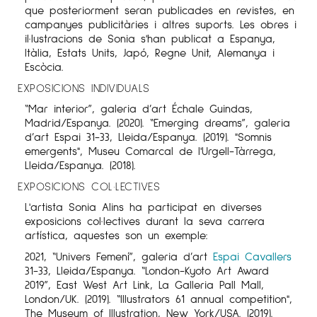
que posteriorment seran publicades en revistes, en
campanyes publicitàries i altres suports. Les obres i
il·lustracions de Sonia s'han publicat a Espanya,
Itàlia, Estats Units, Japó, Regne Unit, Alemanya i
Escòcia.
EXPOSICIONS INDIVIDUALS
“Mar interior”, galeria d’art Échale Guindas,
Madrid/Espanya. (2020). “Emerging dreams”, galeria
d’art Espai 31-33, Lleida/Espanya. (2019). "Somnis
emergents", Museu Comarcal de l'Urgell-Tàrrega,
Lleida/Espanya. (2018).
EXPOSICIONS COL·LECTIVES
L'artista Sonia Alins ha participat en diverses
exposicions col·lectives durant la seva carrera
artística, aquestes son un exemple:
2021, “Univers Femení”, galeria d’art
Espai Cavallers
31-33, Lleida/Espanya. “London-Kyoto Art Award
2019”, East West Art Link, La Galleria Pall Mall,
London/UK. (2019). “Illustrators 61 annual competition",
The Museum of Illustration, New York/USA. (2019).