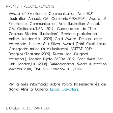
PREMIS I RECONEIXEMENTS
Award of Excellence, Communication Arts 2021
Illustration Annual, CA, California/USA.(2021). Award of
Excellence, Communication Arts Illustration Annual,
CA, California/USA. (2019). Guanyadora de “The
Zealous Stories: Illustration”, Zealous plataforma
online, London/UK. (2019). Gold Award (Design Lotus:
categoria il·lustració) i Silver Award (Print Craft Lotus.
Categoria: millor ús d'il·lustració). ADFEST 2019.
Bangkok/Thailand.(2019). Tercer lloc (Original
category), London-Kyoto FAPDA 2019, East West Art
Link, London,UK. (2018). Seleccionada, World illustration
Awards 2018, The AOI, London/UK. (2018)
Per a més informació sobre l'obra
Passionate
és de
Sònia Alins
a Galeria
Espai Cavallers.
BIOGRAFIA DE L'ARTISTA