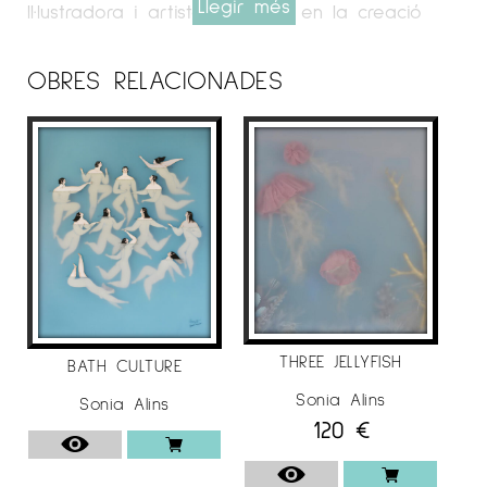
Llegir més
Il·lustradora i artista centrada en la creació
d’obres d’art on el dibuix va més enllà de les
dues dimensions, amb collages fets de capes
OBRES RELACIONADES
transparents i altres materials, que troben
inspiració en l’art d’Yves Klein i les peces
tridimensionals de Joseph Cornell.
Amb una personalitat artística a mig camí
entre el surrealisme i el Romanticisme, les
protagonistes de les obres d’art de Sonia són
gairebé exclusivament dones i ens connecten
amb l’iconografia femenina de l’època
romàntica, com les odalisques d’Ingres o
l’Ophelia de John Everett Millais, el moviment
THREE JELLYFISH
BATH CULTURE
art déco (Tamara de Lempicka) o el
Sonia Alins
Sonia Alins
simbolisme de Gustav Klimt.
120
€
La seva sèrie
Dones d’Aigua
,
és una sèrie de
collages subtils i delicats que contenen figures