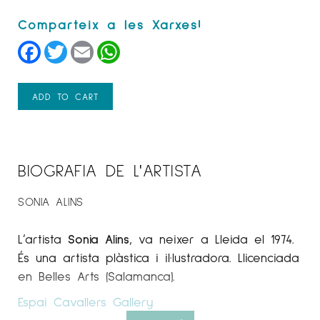
Facebook
Twitter
Email
WhatsApp
ADD TO CART
BIOGRAFIA DE L'ARTISTA
SONIA ALINS
L’artista
Sonia Alins
, va neixer a Lleida el 1974.
És una artista plàstica i il·lustradora. Llicenciada
en Belles Arts (Salamanca).
Espai Cavallers Gallery