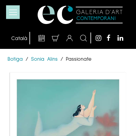
Botiga
/
Sonia Alins
/
Passionate