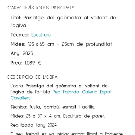
CARACTERÍSTIQUES PRINCIPALS
Títol:
Paisatge del geòmetra al voltant de
l'ogiva
Tècnica:
Escultura
Mides:
125
x
65 cm
- 25cm de profunditat
Any:
2025
Preu:
1.089
€
DESCRIPCIÓ DE L'OBRA
L'obra
Paisatge del geómetra al voltant de
l'ogiva
de l'artista
Pep Fajardo
.
Galeria Espai
Cavallers
Tècnica: fusta, bambú, esmalt i acrílic.
Mides: 25 x 37 x 4 cm. Escultura de paret.
Realitzada l'any 2024.
El seu treball es va iniciar estant lligat a l'objecte