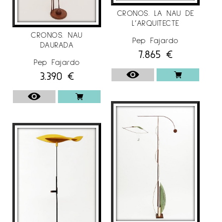
Raquel Ponce de Madrid (2004-2000-1997).
CRONOS. LA NAU DE
Galeria Nuble (JosédelaFuente) de Santander (
L’ARQUITECTE
2008). Art Centre (2007-2005-2003-2001-2000-1998)
CRONOS. NAU
a Barcelona. Greca (1991) a Barcelona i MATB
Pep Fajardo
DAURADA
7.865
€
de Cardedeu, Barcelona (2006). Caixa Terrassa
Pep Fajardo
Fundació Cultural (1991) a Barcelona. Galeria
3.390
€
Pilar Riberaygua d’Andorra la Vella (2015).
Galeria Huis Voor Beeldende Kunst. Utrecht.
Holanda (1996).
Exposa i col·labora assíduament amb el centre
d’art Vallgrassa. Centre Experimental de les
Arts, al Parc Natural de Garraf, Begues,
Barcelona. També ha realitzat més de 80
exposicions col·lectives.
Ha participat en fires nacionals i internacionals