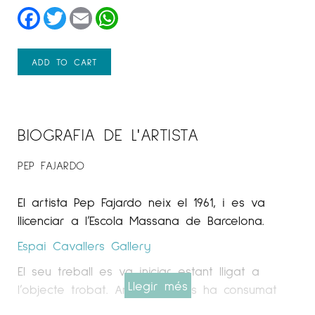
Facebook
Twitter
Email
WhatsApp
ADD TO CART
BIOGRAFIA DE L'ARTISTA
PEP FAJARDO
El artista Pep Fajardo neix el 1961, i es va
llicenciar a l’Escola Massana de Barcelona.
Espai Cavallers Gallery
El seu treball es va iniciar estant lligat a
Llegir més
l’objecte trobat. Amb el temps ha consumat
una depuració escultòrica tant formal com