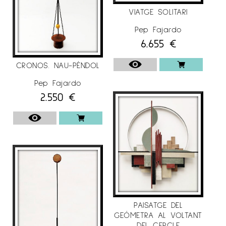
com “ARCO”, amb Galeria Nuble
VIATGE SOLITARI
(Josédelafuente) de Santander i amb Novo
Século de Lisboa (2012-1998-1997-1996). “JustMad”,
Pep Fajardo
amb Galeria Nuble (Josédelafuente) de
6.655
€
Santander (2011). “Art Santander” amb Galeria
CRONOS. NAU-PÈNDOL
Nuble (Josédelafuente) de Santander (2010-2008).
“Estampa” amb Galeria Raquel Ponce de
Pep Fajardo
Madrid (2000-1994). “Interarte” amb Art
2.550
€
Collection de Barcelona (1995-1994). “Artexpo
“amb Galeria Art Centre de Barcelona (2001-
2000-1999-1996). “Hot Art”amb Galeria Nuble
(Josédelafuente) de Santander (2009) a Suïssa.
“ArteLisboa” amb Galeria Hartmann de
Barcelona (2007) a Portugal. “Kunst Rai”(1995) a
Holanda. “ST’Art”amb Galeria Art Centre de
Barcelona (2006). “ArtParis”amb Galeria Maeght
PAISATGE DEL
de Barcelona (2001). “ArtéNîm” amb Galeria Art
GEÓMETRA AL VOLTANT
Centre de Barcelona (2000) a França. “FIA” amb
DEL CERCLE