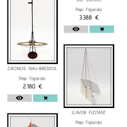
Galeria Miquel Gaspar de Barcelona a
Pep Fajardo
Veneçuela (1998). “Circa” amb Galeria Raquel
3.388
€
Ponce de Madrid (2008) a Puerto Rico.
També ha realitzat projectes públics a
Espanya, Itàlia i Corea del Sud.
Han escrit textos sobre la seva obra, tant de
catàleg com en premsa: Arnau Puig, Manuel
Vázquez Montalbán, Maria Lluïsa Borràs, entre
altres.
CRONOS. NAU-BRESSOL
Per a més informació de Artista Pep Fajardo
a
Pep Fajardo
2.180
€
Espai Cavallers Gallery
LLAVOR FLOTANT
Pep Fajardo