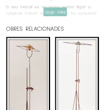
El seu treball es va iniciar estant lligat a
Llegir més
l’objecte trobat. Amb el temps ha consumat
una depuració escultòrica tant formal com
conceptual a la recerca de l’objecte poètic.
OBRES RELACIONADES
També ha realitzat gravat, dibuix, fotografia i
obra pictòrica. Aquesta també amb inclusió de
diversos materials com el ferro i la fusta.
Formant així un cercle retroalimentat amb la
seva obra escultòrica. Habitualment s’empra
fusta, ferro, tela, paper, cables d’acer, fils,
cordes, vidre, plom, alumini, fotografia, lents
òptiques, llum, etc. Creant així contrapunts
matèrics, que uneix mitjançant acoblament per
arribar a la unitat objectual que cerca.
EXPOSICIONS
L’artista Pep Fajardo, des de l’any 1989 ha