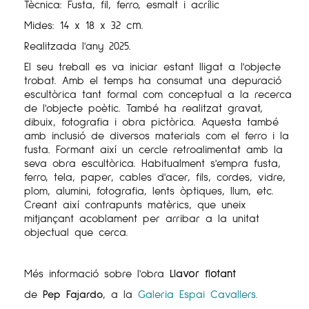
Tècnica: Fusta, fil, ferro, esmalt i acrílic
Mides:
14 x 18 x 32 cm
.
Realitzada l'any 2025.
El seu treball es va iniciar estant lligat a l'objecte
trobat. Amb el temps ha consumat una depuració
escultòrica tant formal com conceptual a la recerca
de l'objecte poètic. També ha realitzat gravat,
dibuix, fotografia i obra pictòrica. Aquesta també
amb inclusió de diversos materials com el ferro i la
fusta. Formant així un cercle retroalimentat amb la
seva obra escultòrica. Habitualment s'empra fusta,
ferro, tela, paper, cables d'acer, fils, cordes, vidre,
plom, alumini, fotografia, lents òptiques, llum, etc.
Creant així contrapunts matèrics, que uneix
mitjançant acoblament per arribar a la unitat
objectual que cerca.
Més informació sobre l'obra
Llavor flotant
de
Pep Fajardo
, a la
Galeria Espai Cavallers.