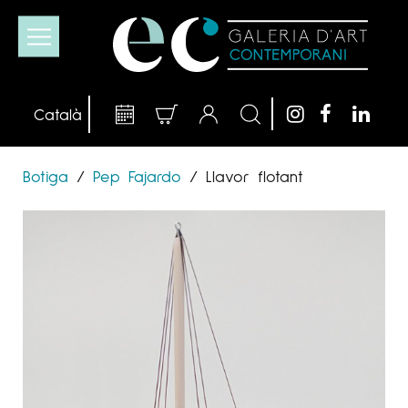
Botiga
/
Pep Fajardo
/
Llavor flotant