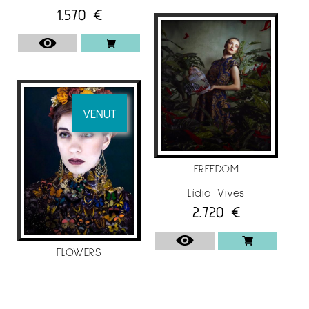
1.570
€
VENUT
FREEDOM
Lídia Vives
2.720
€
FLOWERS
Lídia Vives
5.700
€