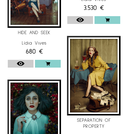
3.530
€
Per a més informació l’Artista Lídia Vives
a l’Instagram
@galeriaespaicavallers
HIDE AND SEEK
Lídia Vives
680
€
SEPARATION OF
PROPERTY