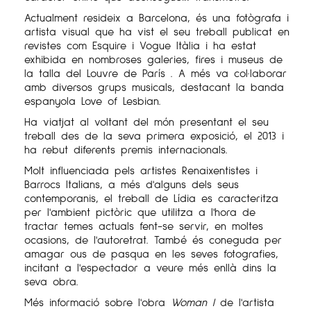
Actualment resideix a Barcelona, és una fotògrafa i
artista visual que ha vist el seu treball publicat en
revistes com Esquire i Vogue Itàlia i ha estat
exhibida en nombroses galeries, fires i museus de
la talla del Louvre de París . A més va col·laborar
amb diversos grups musicals, destacant la banda
espanyola Love of Lesbian.
Ha viatjat al voltant del món presentant el seu
treball des de la seva primera exposició, el 2013 i
ha rebut diferents premis internacionals.
Molt influenciada pels artistes Renaixentistes i
Barrocs Italians, a més d'alguns dels seus
contemporanis, el treball de Lídia es caracteritza
per l'ambient pictòric que utilitza a l'hora de
tractar temes actuals fent-se servir, en moltes
ocasions, de l'autoretrat. També és coneguda per
amagar ous de pasqua en les seves fotografies,
incitant a l'espectador a veure més enllà dins la
seva obra.
Més informació sobre l'obra
Woman I
de l'artista