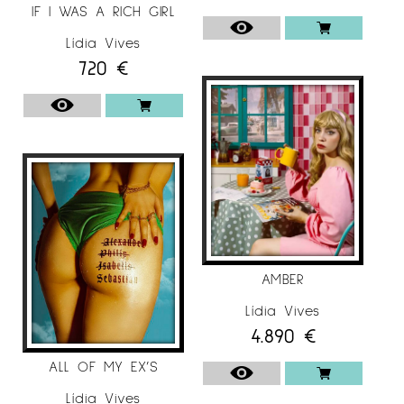
IF I WAS A RICH GIRL
Lídia Vives
720
€
AMBER
Lídia Vives
4.890
€
ALL OF MY EX’S
Lídia Vives