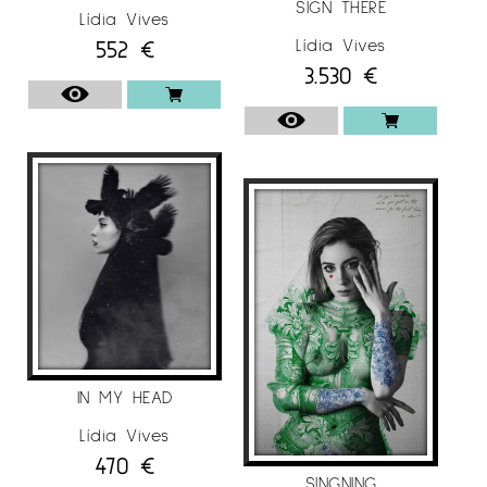
Barrocs Italians, a més d’alguns dels seus
SIGN THERE
Lídia Vives
contemporanis, el treball de Lídia es
552
€
Lídia Vives
caracteritza per l’ambient pictòric que utilitza
3.530
€
a l’hora de tractar temes actuals fent-se
servir, en moltes ocasions, de l’autoretrat.
També és coneguda per amagar ous de
pasqua en les seves fotografies, incitant a
l’espectador a veure més enllà dins la seva
obra.
Un aspecte també a destacar en la seva
obra és el moment en què crea una imatge,
ja en l’efecte tècnic i en l’anecdòtic. Li
interessa que la gent interpreti la seva
fotografia, crean dubtes. Això fa que
IN MY HEAD
l’espectador es vegi obligat a mirar-la durant
Lídia Vives
una estona i s’endinsi en la història. La idea
470
€
és que resulti inquietant, que sembli que el
SINGNING