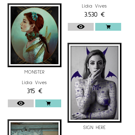
Lídia Vives
International Black & White Photography
3.530
€
Contest 2020, “Trierenberg Super Circuit 2020”,
Quintessence 2000 – (2020).
PREMIS (SELECCIÓ)
2024
1st Place
, Team Spain, World Photographic Cup,
MONSTER
Dallas, USA
Lídia Vives
2023
315
€
Gold Medal
, Self portrait, MOTIVA
Photo.Art.Circuit, Austria
Honorable Mention, Nudes (Professional),
Chromatic Awards, USA
SIGN HERE
Artist Of The Month
April 2023
, ArtJobs