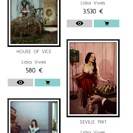
Lídia Vives
2022
3.530
€
1st Prize
, Nude (Professional), Chromatic Awards,
USA
Gold Medal
, Self-portrait, Trierenberg Super
Circuit, Wels, Austria
HOUSE OF VICE
2021
Lídia Vives
Gold – Photographer of the Year 2021
580
€
(Professional)
, Muse Photography Awards, New
York, USA
Gold – Fine Art Photographer of the Year
2020
, Fine Art (Professional), Monochrome
Awards
2013
SEVILLE 1987
Vogue Italia, “Honey lips” Best of Vogue
Lídia Vives