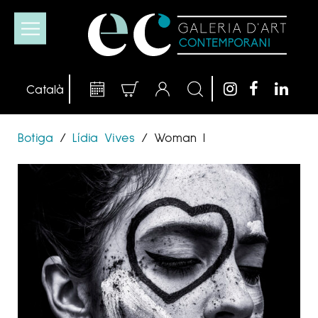
Botiga
/
Lídia Vives
/
Woman I