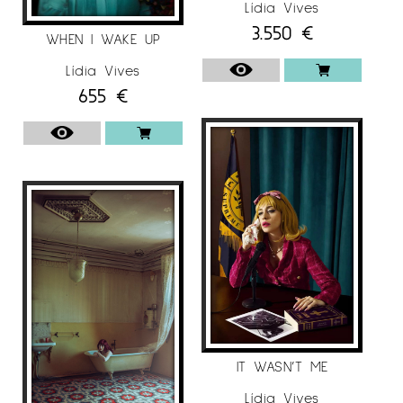
Lídia Vives
3.550
€
WHEN I WAKE UP
Lídia Vives
655
€
IT WASN’T ME
Lídia Vives