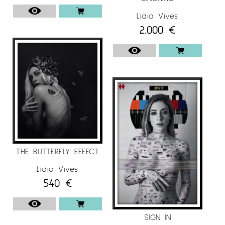
personatge es mourà en qualsevol moment,
Lídia Vives
que
2.000
€
deixin clar que només són el fotograma d’una
seqüència. No vol crear escenes, sinó nous
mons.
EXPOSICIONS
L’artista Lídia Vives ha participat en diverses
exposicions, com per exemple: “Old Summer
Memories”, Fifty Dots Gallery, Barcelona, Spain
(2020), A&D, A d’Art i D de Dona,
Galeria Espai
THE BUTTERFLY EFFECT
Cavallers
, Lleida, (2020) “Miami Photo Fair”,
Lídia Vives
Limited Edition Gallery, Miami, USA (2019), II
540
€
Certamen Miro&Art, Reial Cercle Artístic,
Barcelona,(2019). També ha col·laborat en
diferents revistes i publicacions, com per
SIGN IN
expemple: “Monochrome Photography Awards”,