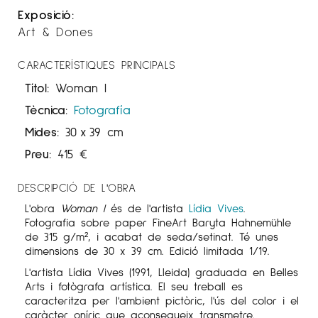
Exposició:
Art & Dones
CARACTERÍSTIQUES PRINCIPALS
Títol:
Woman I
Tècnica:
Fotografía
Mides:
30
x
39 cm
Preu:
415
€
DESCRIPCIÓ DE L'OBRA
L'obra
Woman I
és de l'artista
Lídia Vives
.
Fotografia sobre paper FineArt Baryta Hahnemühle
de 315 g/m², i acabat de seda/setinat. Té unes
dimensions de 30 x 39 cm. Edició limitada 1/19.
L'artista Lídia Vives (1991, Lleida) graduada en Belles
Arts i fotògrafa artística. El seu treball es
caracteritza per l'ambient pictòric, l'ús del color i el
caràcter oníric que aconsegueix transmetre.