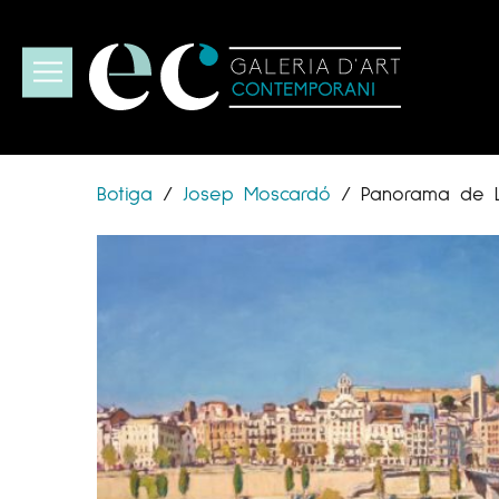
Botiga
/
Josep Moscardó
/
Panorama de L