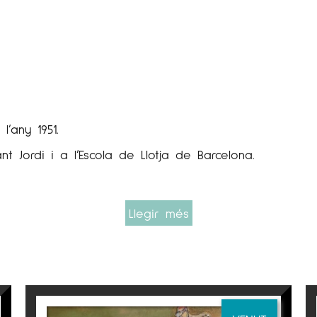
l’any 1951.
t Jordi i a l’Escola de Llotja de Barcelona.
Llegir més
plexitat del color i la llum tant en atmosferes de dia
eus viatges. Al mateix temps, amb certes referències f
la figura, a la del paisatge urbà.
ent lluminosa. Els temes d’aquest gran colorista alte