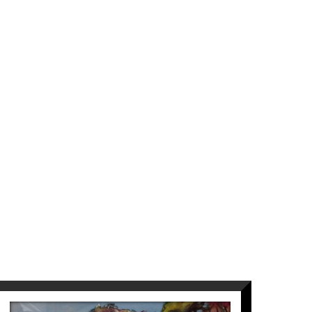
 com de nit. Fidel al natural, ens mostra
auves, oferint-nos expressivitat i un
rnen les vistes urbanes i els paisatges. És