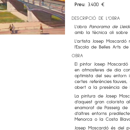
Preu:
3.400
€
DESCRIPCIÓ DE L'OBRA
L'obra
Panorama de Lleid
amb la tècnica oli sobre 
L'artista Josep Moscardó 
l'Escola de Belles Arts de
OBRA
El pintor Josep Moscardó 
en atmosferes de dia com 
optimista del seu entorn 
certes referències fauves,
obert a la presència de l
La pintura de Josep Mosca
d'aquest gran colorista a
enamorat de Passeig de Gr
d'altres entorns predile
Menorca o la Costa Blav
Josep Moscardó és del po