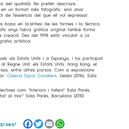
ca del quotidià. No pretén descriure
t en un format més fotogràfic, sinó anar
li de l'essència del que ell vol expressar.
, es basa en la síntesi de les formes i la tècnica
lts anys l'obra gràfica original també forma
 creació. Des del 1998 està vinculat a La
rafia artística.
uals als Estats Units i a Espanya, i ha participat
s al Regne Unit, els Estats Units, Hong Kong, el
uïssa, entre altres països. Com a exposicions
ar:
Galeria Espai Cavallers
, Lleida (2016), Sala
ctives com: "Interiors i tallers" Sala Parés,
iutat al mar" Sala Parés, Barcelona (2010)
Facebook
Twitter
Email
WhatsApp