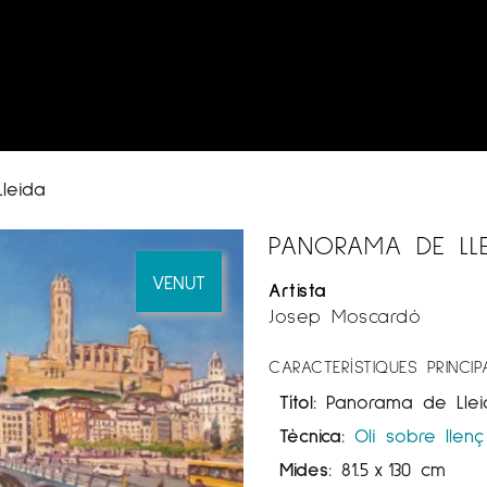
leida
PANORAMA DE LL
VENUT
Artista
Josep Moscardó
CARACTERÍSTIQUES PRINCIP
Títol:
Panorama de Llei
Tècnica:
Oli sobre llenç
Mides:
81.5
x
130 cm