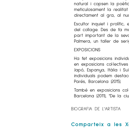
natural i copsen la poèti
meticulosament la realita
directament al gra, al nuc
Escultor inquiet i prolífic
del collage. Des de fa mo
part important de la seva
Palmera, un taller de serig
EXPOSICIONS
Ha fet exposicions individ
en exposicions col·lective
Japó, Espanya, Itàlia i S
individuals podem destac
Parés, Barcelona (2015).
També en exposicions col·le
Barcelona (2011), "De la c
BIOGRAFIA DE L'ARTISTA