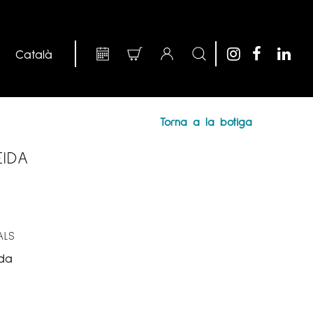
Torna a la botiga
EIDA
ALS
da