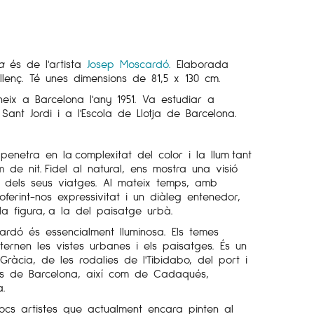
a
és de l'artista
Josep Moscardó.
Elaborada
llenç. Té unes dimensions de 81,5 x 130 cm.
neix a Barcelona l'any 1951. Va estudiar a
 Sant Jordi i a l'Escola de Llotja de Barcelona.
penetra en la complexitat del color i la llum tant
de nit. Fidel al natural, ens mostra una visió
i dels seus viatges. Al mateix temps, amb
 oferint-nos expressivitat i un diàleg entenedor,
a figura, a la del paisatge urbà.
rdó és essencialment lluminosa. Els temes
lternen les vistes urbanes i els paisatges. És un
àcia, de les rodalies de l'Tibidabo, del port i
ctes de Barcelona, així com de Cadaqués,
a.
cs artistes que actualment encara pinten al