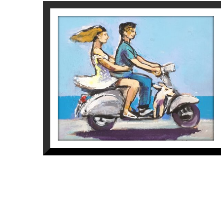
S/T (PARELLA MOTO)
Josep Moscardó
375
€