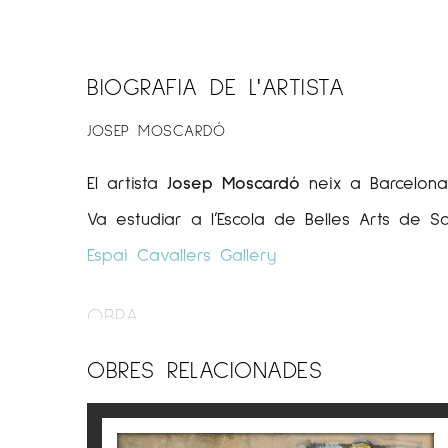
BIOGRAFIA DE L'ARTISTA
JOSEP MOSCARDÓ
El artista
Josep Moscardó
neix a Barcelona 
Va estudiar a l’Escola de Belles Arts de San
Espai Cavallers Gallery
OBRA
El pintor Josep Moscardó penetra en la com
OBRES RELACIONADES
una visió optimista del seu entorn i dels s
diàleg entenedor, obert a la presència de 
La pintura de Josep Moscardó és essencialm