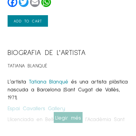
ADD TO CART
BIOGRAFIA DE L'ARTISTA
TATIANA BLANQUÉ
L’artista
Tatiana Blanqué
és una artista plàstica
nascuda a Barcelona (Sant Cugat de Vallès,
1971).
Espai Cavallers
Gallery
Llegir més
Llicenciada en Belles Arts per l’Acadèmia Sant
Jordi (UB). Amb una trajectòria de gairebé
dues dècades dedicada per complet a la