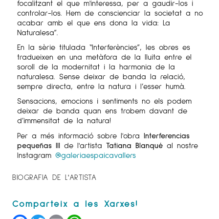
focalitzant el que m'interessa, per a gaudir-los i
controlar-los. Hem de conscienciar la societat a no
acabar amb el que ens dona la vida: La
Naturalesa”.
En la sèrie titulada “Interferències”, les obres es
tradueixen en una metàfora de la lluita entre el
soroll de la modernitat i la harmonia de la
naturalesa. Sense deixar de banda la relació,
sempre directa, entre la natura i l’esser humà.
Sensacions, emocions i sentiments no els podem
deixar de banda quan ens trobem davant de
d’immensitat de la natura!
Per a més informació sobre l'obra
Interferencias
pequeñas III
de l'artista
Tatiana Blanqué
al nostre
Instagram
@galeriaespaicavallers
BIOGRAFIA DE L'ARTISTA
Facebook
Twitter
Email
WhatsApp