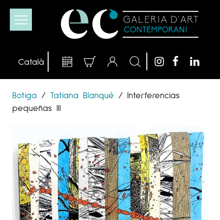
Botiga
/
Tatiana Blanqué
/
Interferencias
pequeñas III