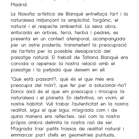
Madrid.
La filosofia artística de Blanqué entrellaça l'art i la
naturalesa mitjançant la simplicitat, l'orgànic, el
natural i el respecte ambiental. La seva obra,
enfocada en arbres, terra, herba i pedres, es
presenta en un context atemporal, acompanyada
per un astre poderós, transmetent la preocupació
de l'artista per la possible desaparició del
paisatge natural. El treball de Tatiana Blanqué ens
convida a repensar la nostra relació amb el
paisatge i la petjada que deixem en ell.
“Que està passant?, què és el que més ens
preocupa del món?, que fer per a solucionar-ho?
Doncs això és el que em preocupa i m'ocupa: la
naturalesa i el planeta. En definitiva, on vivim, el
nostre hàbitat. Vull trobar l'autenticitat en la nostra
realitat, sigui el que sigui, m'agrada com i de
quina manera ens reflecteix, així com la nostra
pròpia ombra delimita la nostra raó de ser.
M'agrada triar petits trossos de realitat natural i
emmarcar part d'ells en geometries puntuals,