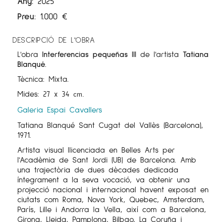
Any:
2025
Preu:
1.000
€
DESCRIPCIÓ DE L'OBRA
L'obra
Interferencias pequeñas III
de l'artista
Tatiana
Blanqué
.
Tècnica: Mixta.
Mides: 27 x 34
cm
.
Galeria Espai Cavallers
Tatiana Blanqué Sant Cugat del Vallès (Barcelona),
1971.
Artista visual llicenciada en Belles Arts per
l'Acadèmia de Sant Jordi (UB) de Barcelona. Amb
una trajectòria de dues dècades dedicada
íntegrament a la seva vocació, va obtenir una
projecció nacional i internacional havent exposat en
ciutats com Roma, Nova York, Quebec, Amsterdam,
París, Lille i Andorra la Vella, així com a Barcelona,
Girona, Lleida, Pamplona, Bilbao, La Coruña i