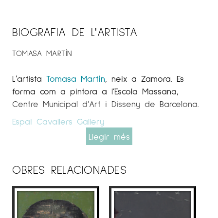
BIOGRAFIA DE L'ARTISTA
TOMASA MARTÍN
L’artista
Tomasa
Martín
, neix a Zamora. Es
forma com a pintora a l’Escola Massana,
Centre Municipal d’Art i Disseny de Barcelona.
Espai Cavallers
Gallery
Llegir més
TRAJECTÒRIA
OBRES RELACIONADES
Exposa regularment en sales nacionals i
estrangeres, destacant en ciutats com:
Barcelona, Màlaga, Girona, Madrid, Lleida, Japó
o França.