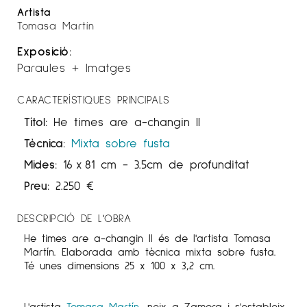
Artista
Tomasa Martín
Exposició:
Paraules + Imatges
CARACTERÍSTIQUES PRINCIPALS
Títol:
He times are a-changin II
Tècnica:
Mixta sobre fusta
Mides:
16
x
81 cm
- 3.5cm de profunditat
Preu:
2.250
€
DESCRIPCIÓ DE L'OBRA
He times are a-changin II és de l'artista Tomasa
Martín
. Elaborada amb tècnica mixta sobre fusta.
Té unes dimensions 25 x 100 x 3,2 cm.
L'artista
Tomasa
Martín
, neix a Zamora i s'estableix