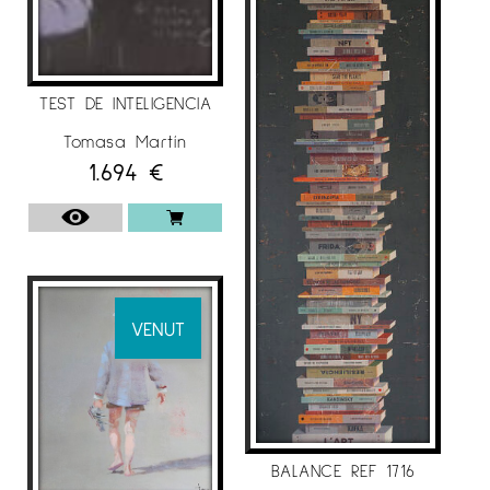
d’una forma plenament participativa.
En observar la pintura sembla que tot respira
quietud i que res es mou. D’altar banda quan
TEST DE INTELIGENCIA
s’observa es veu que hi ha el pensament de
Tomasa Martín
l’autora en constant activitat vers la perfecció
1.694
€
de l’esperit.
EXPOSICIONS INDIVIDUALS
“
Pequeño
formato”
Galería
BENEDITO
,
Málaga(2016
).
Galeria
SAFIA
Barcelona- L’ILLA
(2015)
Galería
BENEDITO
Málaga
. “
EL aigua
”
VENUT
Galeria
BENEDITO
Málaga
(2015). Galeria TRAÇ
D’ART, Sabadell. Galeria
BENEDITO
Málaga
.
(2014).”Tres pintors
“
Galeria
ENATSU
, Japó (2014).
“Quadre històric”
Galería
BENEDITO
,
Málaga
.
(2013). Galeria JOAN
Barcelona Col·lecció
GASPAR
BALANCE REF 1716
ULLS DE L’
. (2013)
.Galeria
BENEDITO
Málaga
.
MON