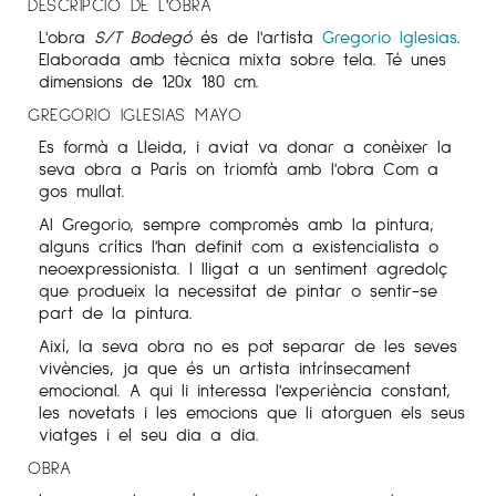
DESCRIPCIÓ DE L'OBRA
L'obra
S/T Bodegó
és de l'artista
Gregorio
Iglesias
.
Elaborada amb tècnica mixta sobre tela. Té unes
dimensions de 120x 180 cm.
GREGORIO
IGLESIAS
MAYO
Es formà a Lleida, i aviat va donar a conèixer la
seva obra a París on triomfà amb l'obra Com a
gos mullat.
Al
Gregorio
, sempre compromès amb la pintura,
alguns crítics l'han definit com a existencialista o
neoexpressionista. I lligat a un sentiment agredolç
que produeix la necessitat de pintar o sentir-se
part de la pintura.
Així, la seva obra no es pot separar de les seves
vivències, ja que és un artista intrínsecament
emocional. A qui li interessa l'experiència constant,
les novetats i les emocions que li atorguen els seus
viatges i el seu dia a dia.
OBRA