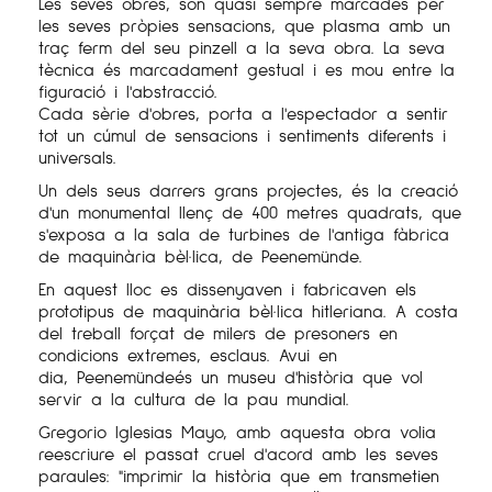
Les seves obres, són quasi sempre marcades per
les seves pròpies sensacions, que plasma amb un
traç ferm del seu pinzell a la seva obra. La seva
tècnica és marcadament gestual i es mou entre la
figuració i l'abstracció.
Cada sèrie d'obres, porta a l'espectador a sentir
tot un cúmul de sensacions i sentiments diferents i
universals.
Un dels seus darrers grans projectes, és la creació
d'un monumental llenç de 400 metres quadrats, que
s'exposa a la sala de turbines de l'antiga fàbrica
de maquinària bèl·lica, de
Peenemünde
.
En aquest lloc es dissenyaven i fabricaven els
prototipus de maquinària bèl·lica hitleriana. A costa
del treball forçat de milers de presoners en
condicions extremes, esclaus. Avui en
dia,
Peenemündeés
un museu d'història que vol
servir a la cultura de la pau mundial.
Gregorio
Iglesias
Mayo
, amb aquesta obra volia
reescriure el passat cruel d'acord amb les seves
paraules: "imprimir la història que em transmetien