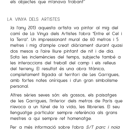
"
els objectes que m'anava trobant
LA VINYA DELS ARTISTES
Ja l'any 2013 aquesta artista va pintar al mig del
camí de La Vinya dels Artistes l'obra "Entre el Cel i
la Terra". Un impressionant mural de 60 metros i 5
metres i mig d'ample creat diàriament durant quasi
dos mesos a l'aire lliure pintant de nit i de dia.
Sota les inclemències del temps, subjecte també a
les interaccions del treball del camp i els relleus
del terreny. El resultat és una obra titànica,
completament lligada al territori de Les Garrigues,
amb fortes notes oníriques i d'un gran simbolisme
personal.
Altres sèries seves són: els gossos, els paisatges
de les Garrigues, l'interior dels metros de París que
n'evoca a un túnel de la vida, les llibreries. El seu
llenguatge particular sempre referència als grans
mestres a qui sempre ret homenatge.
Per a més informació sobre l'obra
S/T parc i noia