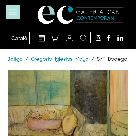
Botiga
/
Gregorio Iglesias Mayo
/
S/T Bodegó