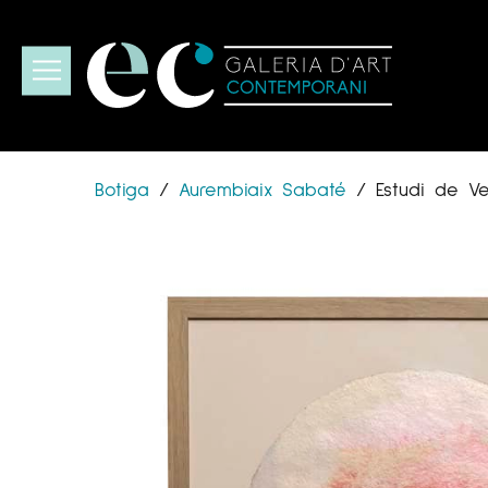
Botiga
/
Aurembiaix Sabaté
/
Estudi de Ven