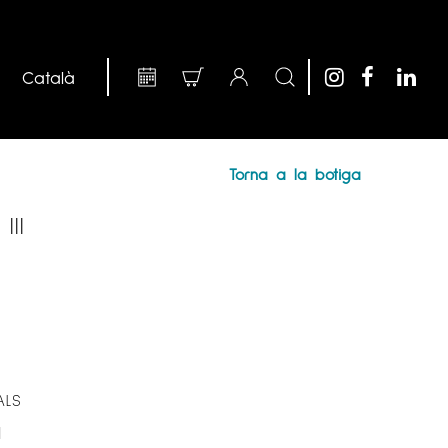
Torna a la botiga
III
ALS
I