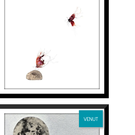
PAPALLONES – PEDRA, II
Aurembiaix Sabaté
2.500
€
nent.
VENUT