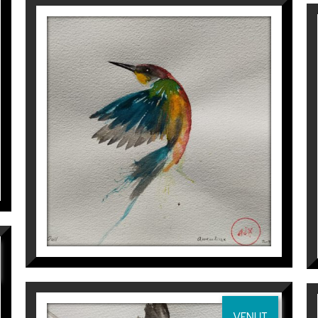
dors i Arquitectes Técnics de Lleida
OCELL
Aurembiaix Sabaté
120
€
 Lleida.
eida.
VENUT