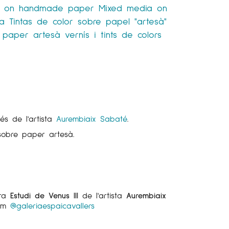
s on handmade paper
Mixed media on
ta
Tintas de color sobre papel "artesà"
e paper artesà
vernís i tints de colors
I
és de l'artista
Aurembiaix Sabaté
.
 sobre paper artesà.
bra
Estudi de Venus III
de l'artista
Aurembiaix
ram
@galeriaespaicavallers