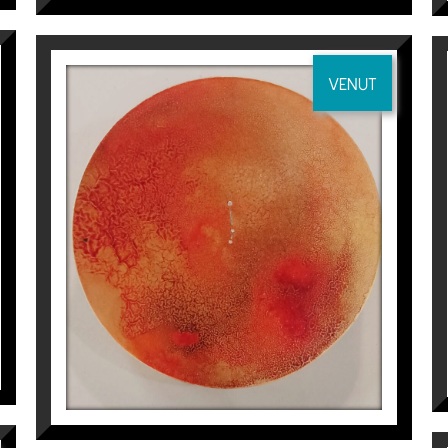
VENUT
Alquimía” Reus.
CONSTEL·LACIÓ DE ARIES
Aurembiaix Sabaté
400
€
galería Memorial, Barcelona.