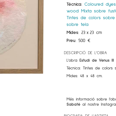
Tècnica:
Coloured dye
wood
Mixta sobre fus
Tintes de colors sobr
sobre tela
Mides:
23
x
23 cm
Preu:
500
€
DESCRIPCIÓ DE L'OBRA
L'obra
Estudi de Venus II
Tècnica: Tintes de colors
Mides: 48 x 48 cm.
Més informació sobre l'o
Sabaté
al nostre Instag
BIOGRAFIA DE L'ARTISTA