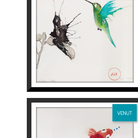
–
Sala Coma Estadella
, Col·legi d’Aparella
COLIBRÍ I FLOR I
Aurembiaix Sabaté
120
€
EXPOSICIONS COL·LECTIVES
. 2020
– Galeria Espai Cavallers
“A&D”, Lleida.
.
2018
– Galeria Espai Cavallers
“Art emergent”,
VENUT
– Galeria Espai Cavallers
“Dones d’art”, Ll
CARPA KOI