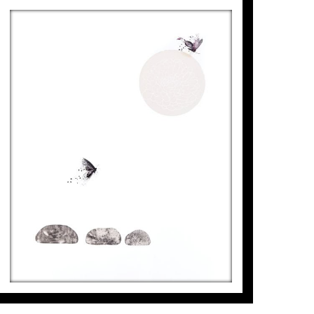
ep. de cultura.
FLORIDA ETERNA, JARDÍ DE
PEDRES
Aurembiaix Sabaté
6.500
€
xions II” Udl, Lleida.