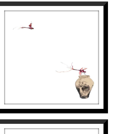
LIBÈL·LULES – ATUELL, II
Aurembiaix Sabaté
2.500
€