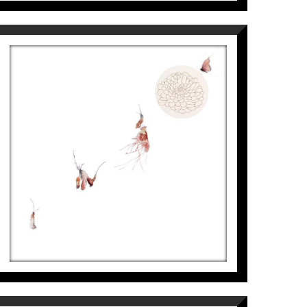
METAMORFOSI-CRISANTEM
Aurembiaix Sabaté
7.900
€