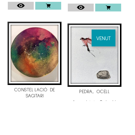
anquin’s
.
. 2013
– Casa de Cultura
Pola de Siero, Certament
VENUT
de pintura Contamporanea
– “Art per emportar”
galería anquin’s
.
–
Centre d’art el março vell
, premi centelles
de pintura
– Sala Àgora,
Premi de Pintura Vila de
CONSTEL·LACIÓ DE
Cambrils.
PEDRA, OCELL
SAGITARI
– Cicle d’exposicions “Aliatges gràfics”
Sala
Aurembiaix Sabaté
Aurembiaix Sabaté
400
€
d’Exposicions del departament de cultura de la
400
€
Generalitat
Lleida.