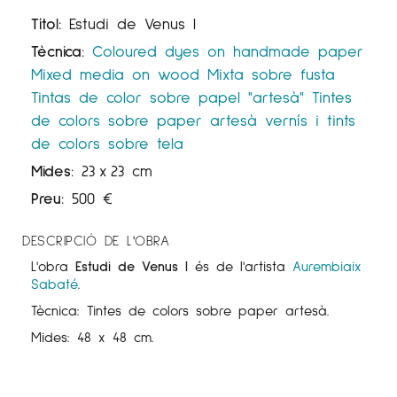
Títol:
Estudi de Venus I
Tècnica:
Coloured dyes on handmade paper
Mixed media on wood
Mixta sobre fusta
Tintas de color sobre papel "artesà"
Tintes
de colors sobre paper artesà
vernís i tints
de colors sobre tela
Mides:
23
x
23 cm
Preu:
500
€
DESCRIPCIÓ DE L'OBRA
L'obra
Estudi de Venus I
és de l'artista
Aurembiaix
Sabaté
.
Tècnica: Tintes de colors sobre paper artesà.
Mides: 48 x 48 cm.