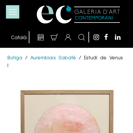
Botiga
/
Aurembiaix Sabaté
/
Estudi de Venus
I