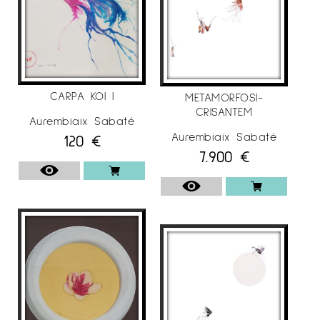
–
Sala Gòtica
del Consell Comarcal, del
Solsonès , Solsona
–
Museu Comarcal de l’ Urgell
, Tàrrega
,Lleida
–
Sala Coma Estadella
, Col·legi d’Aparelladors
CARPA KOI I
METAMORFOSI-
i Arquitectes Técnics de Lleida
CRISANTEM
Aurembiaix Sabaté
Aurembiaix Sabaté
120
€
7.900
€
EXPOSICIONS COL·LECTIVES
. 2020
– Galeria Espai Cavallers
“A&D”, Lleida.
.
2018