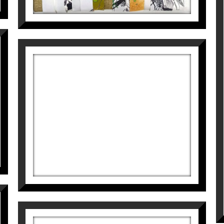
ació, concep l’art com una necessitat d’expressar le
iència actual. Amb la convicció que l’art i la natura 
importància de la senzillesa, l’orgànic, el natural i, s
INTERFERENCIAS PEQUEÑAS
VII
 meva vida, m’ofereix l’oportunitat d’entrar en els 
 ordre, el seu silenci semi-sorollòs, la seva sensació 
Tatiana Blanqué
l intemporal llenç en blanc, explicant el que cadascú 
1.000
€
text sense límit temporal, defineixen el treball actu
al desaparegui. El projecte artístic de la Tatiana Bla
t natural ha de seguir guiant-nos i acompanyant-nos,