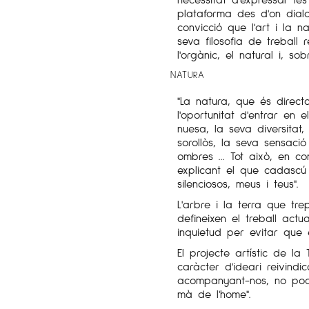
plataforma des d'on dial
convicció que l'art i la na
seva filosofia de treball
l'orgànic, el natural i, sobr
NATURA
"La natura, que és direc
l'oportunitat d'entrar en
nuesa, la seva diversitat,
sorollòs, la seva sensació 
ombres ... Tot això, en c
explicant el que cadascú v
silenciosos, meus i teus".
L'arbre i la terra que tre
defineixen el treball act
inquietud per evitar que 
El projecte artístic de l
caràcter d'ideari reivindic
acompanyant-nos, no pod
mà de l'home".