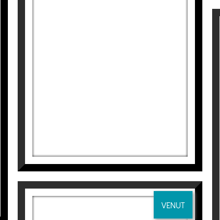
de Música MARIA CANALS per a la realització de la 65
 de Catalunya per ArtMadrid (Edició de Catàleg) 201
a, Fundació Collserola. (2019)
INTERFERENCIAS PROTEGIDAS
artistes Catalans a Nova York” per la Generalitat de 
Tatiana Blanqué
Joves Creadors de Montrouge”. Itinerant: França-Espan
900
€
lleric” de Palma de Mallorca.
r a la Primavera Romana d’Art Contemporani de Roma, 
TES
lba Cabrera, València. (2020).
Foyer Palau de la Música
tiago Rusiñol, Sant Cugat de Vallès, Bcn. Galeria Or
VENUT