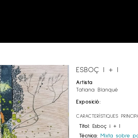
ESBOÇ I + I
Artista
Tatiana Blanqué
Exposició:
CARACTERÍSTIQUES PRINCIP
Títol:
Esboç i + I
Tècnica:
Mixta sobre p