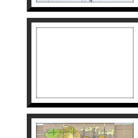
OBRA
Coherent en el seu treball i conceptualitz
plataforma des d’on dialogar sobre la consc
seva filosofia de treball ret homenatge a la 
1ª SINFONIA NATURA
Tatiana Blanqué també ens diu:
Tatiana Blanqué
“La natura, que és directament part de la
5.000
€
nuesa, la seva diversitat, el seu desordenat
seves ombres … Tot això, en contrast amb e
veritables, silenciosos, meus i teus”.
L’arbre i la terra que trepitgem, en un con
inquietud per evitar que el paisatge natur
caràcter d’ideari reivindicatiu: “l’hàbita
causa de la mà de l’home”.
CONCURSOS I SELECCIONS