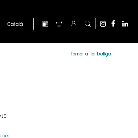
Torna a la botiga
ALS
aper