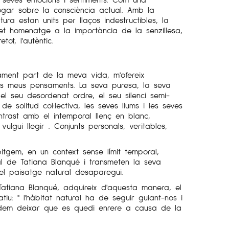
ogar sobre la consciència actual. Amb la
tura estan units per llaços indestructibles, la
 ret homenatge a la importància de la senzillesa,
etot, l'autèntic.
tament part de la meva vida, m'ofereix
 els meus pensaments. La seva puresa, la seva
 el seu desordenat ordre, el seu silenci semi-
de solitud col·lectiva, les seves llums i les seves
ontrast amb el intemporal llenç en blanc,
ulgui llegir . Conjunts personals, veritables,
pitgem, en un context sense límit temporal,
ual de Tatiana Blanqué i transmeten la seva
el paisatge natural desaparegui.
a Tatiana Blanqué, adquireix d'aquesta manera, el
atiu: " l'hàbitat natural ha de seguir guiant-nos i
em deixar que es quedi enrere a causa de la