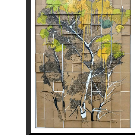
• Seleccionada pel Concurs Internacional 
(2019).
Seleccionada pel Gremi de Galeristes
d’immersió artística, a l’Institut de Psicologi
• Seleccionada per a l’exposició de “Jove 
RETRATO SEGMENTADO I
• Seleccionada per al 47 “Saló Europeu de 
Tatiana Blanqué
d’Arts Plàstiques Àngel Gelabert. “Casal So
2.550
€
• Seleccionada com a artista estrangera pe
EXPOSICIONS INDIVIDUALS I PROJEC
Galeria Art Enllà, Barcelona, (2021).
Galeria A
Anquins, Reus, Catalunya. (2019).
Galeria San
antropologies naturals. (2018).
EXPOSICIONS COL·LECTIVES