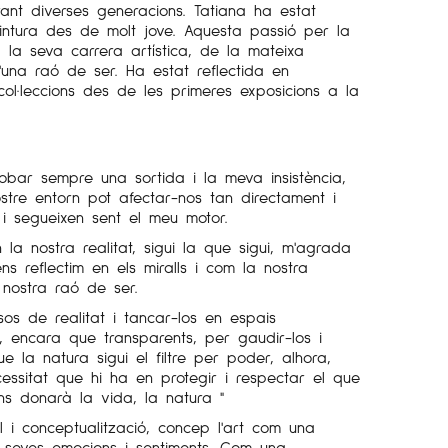
urant diverses generacions. Tatiana ha estat
intura des de molt jove. Aquesta passió per la
a la seva carrera artística, de la mateixa
una raó de ser. Ha estat reflectida en
ol·leccions des de les primeres exposicions a la
obar sempre una sortida i la meva insistència,
tre entorn pot afectar-nos tan directament i
t i segueixen sent el meu motor.
en la nostra realitat, sigui la que sigui, m'agrada
 reflectim en els miralls i com la nostra
 nostra raó de ser.
sos de realitat i tancar-los en espais
, encara que transparents, per gaudir-los i
e la natura sigui el filtre per poder, alhora,
cessitat que hi ha en protegir i respectar el que
s donarà la vida, la natura "
l i conceptualització, concep l'art com una
s seves emocions i sentiments. Com una