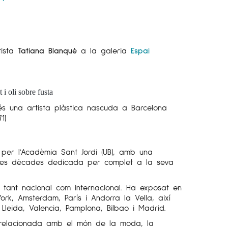
tista
Tatiana Blanqué
a la galeria
Espai
i oli sobre fusta
s una artista plàstica nascuda a Barcelona
1)
s per l'Acadèmia Sant Jordi (UB), amb una
dues dècades dedicada per complet a la seva
 tant nacional com internacional. Ha exposat en
rk, Amsterdam, París i Andorra la Vella, així
 Lleida, Valencia, Pamplona, ​​Bilbao i Madrid.
a relacionada amb el món de la moda, la