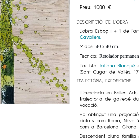
Preu:
1.000
€
DESCRIPCIÓ DE L'OBRA
L'obra
Esboç i + 1
de l'ar
Cavallers.
Mides:
.
40 x 40 cm
Tècnica:
Retolador permanent 
L'artista
Tatiana Blanqué
é
(Sant Cugat de Vallès, 197
TRAJECTÒRIA, EXPOSICIONS
Llicenciada en Belles Art
trajectòria de gairebé 
vocació.
Ha obtingut una projecció
ciutats com Roma, Nova Yo
com a Barcelona, ​​Girona,
Descendent d'una famíli