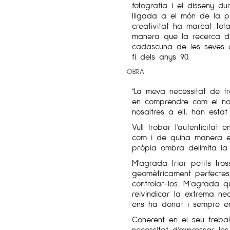
fotografia i el disseny d
lligada a el món de la p
creativitat ha marcat tot
manera que la recerca d'
cadascuna de les seves c
fi dels anys 90.
OBRA
"La meva necessitat de tr
en comprendre com el nos
nosaltres a ell, han esta
Vull trobar l'autenticitat 
com i de quina manera ens
pròpia ombra delimita la
M'agrada triar petits tros
geomètricament perfectes
controlar-los. M’agrada qu
reivindicar la extrema ne
ens ha donat i sempre en
Coherent en el seu trebal
necessitat d'expressar le