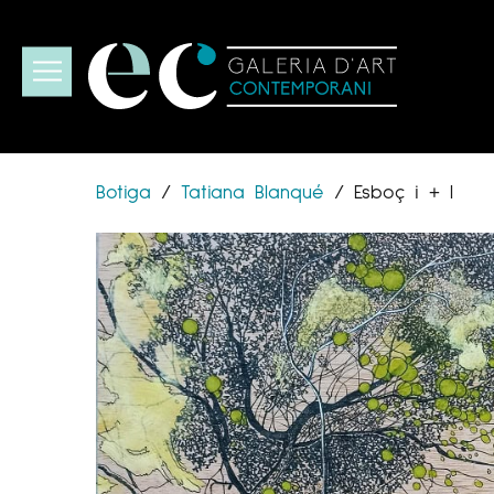
Botiga
/
Tatiana Blanqué
/
Esboç i + I