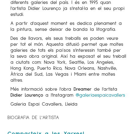
diferents galeries del país. I és en 1995 quan
l'artista Didier Lourenço ja s'instal·la en el seu propi
estudi.
A partir d'aquest moment es dedica plenament a
la pintura, sense deixar de banda la litografia.
Des de llavors, els seus treballs es poden veure
per tot el món. Aquesta difusió permet que moltes
galeries de tots els països s'interessin també per
la seva obra original. Així ha exposat el seu treball
a ciutats com: Nova York, Seattle, Los Angeles,
Hong Kong, Puerto Rico, Nova Orleans, Nashville,
Àfrica del Sud, Las Vegas i Miami entre moltes
altres.
Més informació sobre l'obra
Dreamer
de l'artista
Didier Lourenço
a l'Instagram
@galeriaespaicavallers
Galeria Espai Cavallers, Lleida
BIOGRAFIA DE L'ARTISTA