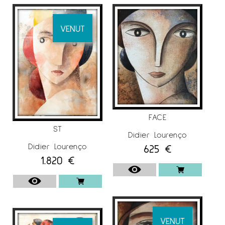
El 1988 realitzà la seva primera exposició
individual i edita la primera col·lecció de
VENUT
litografies. Didier Lourenço compartia el seu
temps pintant sobre tela i paper en una zona
del taller del seu pare. Realitzà i imprimí les
seves pròpies i també per a altres artistes.
Aquest lloc serà un estudi obert a la mirada
de molts artistes i un intercanvi de
coneixements que seran molt importants per a
FACE
la seva educació en el món de la pintura.
ST
Didier Lourenço
El 1991 guanyà un prestigiós premi de pintura
Didier Lourenço
625
€
per a joves pintors. Aquest és el moment en
1.820
€
què la seva obra comença a ser molt
coneguda a través de diferents exposicions
individuals i col·lectives a diferents galeries del
país. En 1995, Didier Lourenço ja s’instal·là en el
seu propi estudi i és el moment en el qual es
VENUT