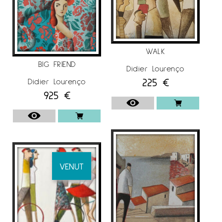
com per exemple: “Com a casa” Sala Premiart,
Premià de Mar (2013). “Contenidors d’Emocions”
Galeria Jordi Barnadas, Barcelona (2012).
“Nostrum” Galeria Ausart, Vi (2011). “Obra
WALK
Recent” Galeria Anquin’s, Reus (2010).
BIG FRIEND
Didier Lourenço
També participà en col·lectives com Sala El
225
€
Didier Lourenço
Quatre, Barcelona (2013). “40 Saló de Maig”
925
€
Galeria Anquin’s, Reus (2012).”39 Saló de Maig”
Galeria Anquin’s, Reus (2011). IFAE Miami
Internacional Art Fair, Vila de l’Art (EUA) (2010).
Per a més informació del Pintor
Didier
Lourenço
a
Espai Cavallers Gallery
VENUT