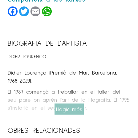
Facebook
Twitter
Email
WhatsApp
BIOGRAFIA DE L'ARTISTA
DIDIER LOURENÇO
Didier Lourenço (Premià de Mar, Barcelona, ​​
1968-2023).
El 1987 començà a treballar en el taller del
seu pare on aprèn l’art de la litografia. El 1995
s’instal·là en el seu propi taller.
Llegir més
Espai Cavallers Gallery
OBRES RELACIONADES
TRAJECTÒRIA