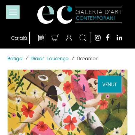
Botiga
/
Didier Lourenço
/
Dreamer
VENUT