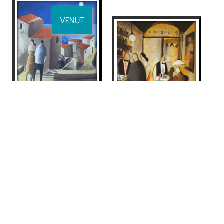
VENUT
CLARO DE LUNA
Didier Lourenço
525
€
BAR
Didier Lourenço
245
€
VENUT