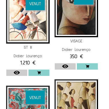
dedica plenament a la pintura, sense deixar
VENUT
de banda la litografia.
L’any 2000 un prestigiós editor i distribuïdor
mundial d’obra gràfica s’interessà per la seva
obra.
A partir de llavors els seus treballs es poden
VISAGE
veure per tot el món. Aquesta difusió permetè
ST III
Didier Lourenço
que moltes galeries de tots els països
350
€
Didier Lourenço
s’interessin també per la seva obra original.
1.210
€
Així exposà el seu treball a ciutats com: Nova
York, Seattle, Los Angeles, Hong Kong, Puerto
Rico, Nova Orleans, Nashville, Àfrica del Sud,
Las Vegas i Miami entre moltes altres.
VENUT
EXPOSICIONS
Participà en diverses exposicions individuals