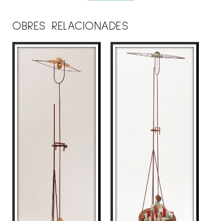
una depuració escultòrica tant formal com
conceptual a la recerca de l’objecte poètic.
OBRES RELACIONADES
També ha realitzat gravat, dibuix, fotografia i
obra pictòrica. Aquesta també amb inclusió de
diversos materials com el ferro i la fusta.
Formant així un cercle retroalimentat amb la
seva obra escultòrica. Habitualment s’empra
fusta, ferro, tela, paper, cables d’acer, fils,
cordes, vidre, plom, alumini, fotografia, lents
òptiques, llum, etc. Creant així contrapunts
matèrics, que uneix mitjançant acoblament per
arribar a la unitat objectual que cerca.
EXPOSICIONS
L’artista Pep Fajardo, des de l’any 1989 ha
exposat el seu treball en més de 40
exposicions individuals. Com a: Galeria