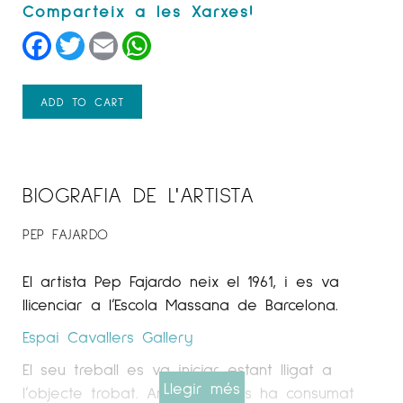
Facebook
Twitter
Email
WhatsApp
ADD TO CART
BIOGRAFIA DE L'ARTISTA
PEP FAJARDO
El artista Pep Fajardo neix el 1961, i es va
llicenciar a l’Escola Massana de Barcelona.
Espai Cavallers Gallery
El seu treball es va iniciar estant lligat a
Llegir més
l’objecte trobat. Amb el temps ha consumat