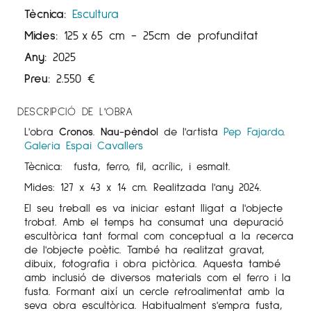
Tècnica:
Escultura
Mides:
125
x
65 cm
- 25cm de profunditat
Any:
2025
Preu:
2.550
€
DESCRIPCIÓ DE L'OBRA
L'obra
Cronos. Nau-pèndol
de l'artista
Pep Fajardo
.
Galeria Espai Cavallers
Tècnica: fusta, ferro, fil, acrílic, i esmalt.
Mides: 127 x 43 x 14 cm. Realitzada l'any 2024.
El seu treball es va iniciar estant lligat a l'objecte
trobat. Amb el temps ha consumat una depuració
escultòrica tant formal com conceptual a la recerca
de l'objecte poètic. També ha realitzat gravat,
dibuix, fotografia i obra pictòrica. Aquesta també
amb inclusió de diversos materials com el ferro i la
fusta. Formant així un cercle retroalimentat amb la
seva obra escultòrica. Habitualment s'empra fusta,