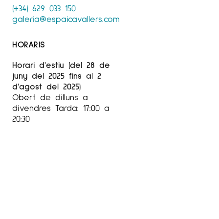
(+34) 629 033 150
galeria@espaicavallers.com
HORARIS
Horari d'estiu (del 28 de
juny del 2025 fins al 2
d'agost del 2025)
Obert de dilluns a
divendres Tarda: 17:00 a
20:30
Dissabte Matí: 10:30 a 14 h
Tarda: Tancat
Horari setembre-juny
Obert de dimarts a
divendres:
Tarda: de 17:00 a 20:30 h
Dissabte: Matí: 10:30 a 14 h
Tarda: 17:00 a 20:30 h
Agost
tancat