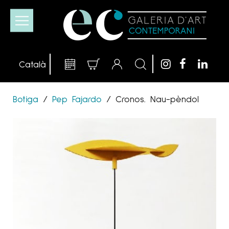
Botiga
/
Pep Fajardo
/
Cronos. Nau-pèndol