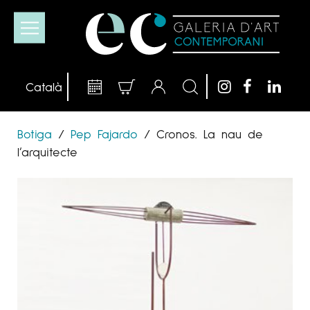
Botiga
/
Pep Fajardo
/
Cronos. La nau de
l’arquitecte