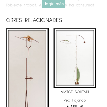
Llegir més
l’objecte trobat. Amb el temps ha consumat
una depuració escultòrica tant formal com
conceptual a la recerca de l’objecte poètic.
OBRES RELACIONADES
També ha realitzat gravat, dibuix, fotografia i
obra pictòrica. Aquesta també amb inclusió de
diversos materials com el ferro i la fusta.
Formant així un cercle retroalimentat amb la
seva obra escultòrica. Habitualment s’empra
fusta, ferro, tela, paper, cables d’acer, fils,
cordes, vidre, plom, alumini, fotografia, lents
òptiques, llum, etc. Creant així contrapunts
matèrics, que uneix mitjançant acoblament per
arribar a la unitat objectual que cerca.
EXPOSICIONS
VIATGE SOLITARI
L’artista Pep Fajardo, des de l’any 1989 ha
Pep Fajardo
exposat el seu treball en més de 40
6.655
€