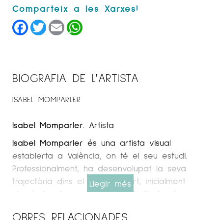
Facebook
Twitter
Email
WhatsApp
BIOGRAFIA DE L'ARTISTA
ISABEL MOMPARLER
Isabel Momparler
. Artista
Isabel Momparler
és una artista visual
establerta a València, on té el seu estudi.
Professionalment, ha desenvolupat la seva
trajectòria dins el món de l’art, inicialment
Llegir més
vinculada al negoci familiar dedicat a la
porcellana artística, i posteriorment centrant-se
OBRES RELACIONADES
en el disseny d’interiors i la pintura. En els