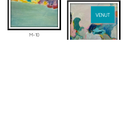
VENUT
M-10
Isabel Momparler
325
€
ORANGE THREAD X
Isabel Momparler
2.350
€
VENUT