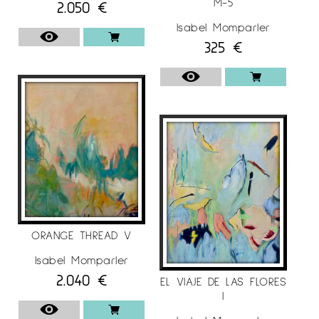
M-5
2.050
€
Isabel Momparler
325
€
ORANGE THREAD V
Isabel Momparler
2.040
€
EL VIAJE DE LAS FLORES
I