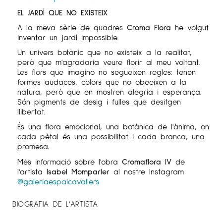
EL JARDÍ QUE NO EXISTEIX
A la meva sèrie de quadres
Croma Flora
he volgut
inventar un jardí impossible.
Un univers botànic que no existeix a la realitat,
però que m'agradaria veure florir al meu voltant.
Les flors que imagino no segueixen regles: tenen
formes audaces, colors que no obeeixen a la
natura, però que en mostren alegria i esperança.
Són pigments de desig i fulles que desitgen
llibertat.
És una flora emocional, una botànica de l'ànima, on
cada pètal és una possibilitat i cada branca, una
promesa.
Més informació sobre l'obra
Cromaflora IV
de
l'artista
Isabel Momparler
al nostre Instagram
@galeriaespaicavallers
BIOGRAFIA DE L'ARTISTA