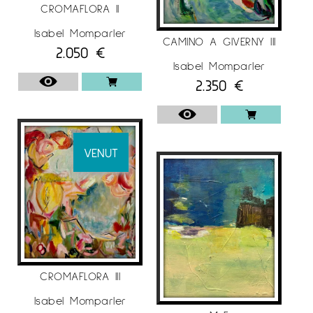
CROMAFLORA II
Isabel Momparler
CAMINO A GIVERNY III
2.050
€
Isabel Momparler
2.350
€
VENUT
CROMAFLORA III
Isabel Momparler