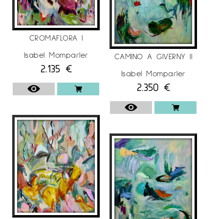
CROMAFLORA I
Isabel Momparler
CAMINO A GIVERNY II
2.135
€
Isabel Momparler
2.350
€