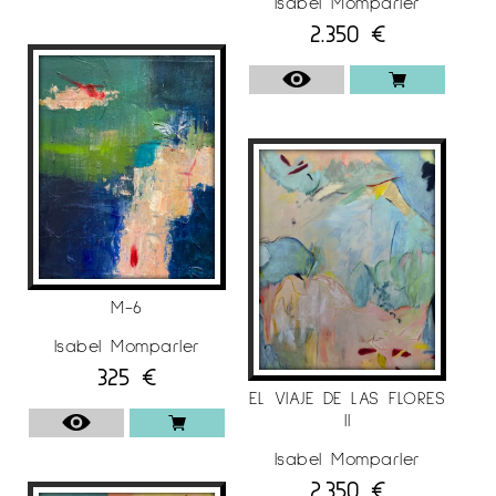
Isabel Momparler
2.350
€
M-6
Isabel Momparler
325
€
EL VIAJE DE LAS FLORES
II
Isabel Momparler
2.350
€