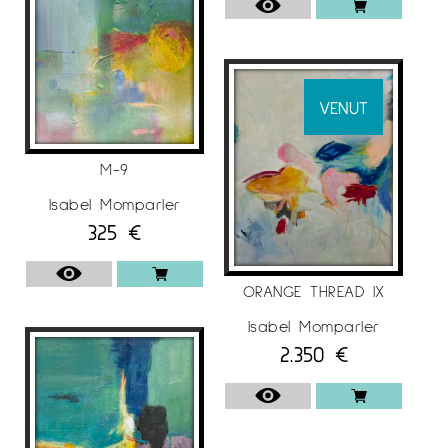
VENUT
M-9
Isabel Momparler
325
€
ORANGE THREAD IX
Isabel Momparler
2.350
€