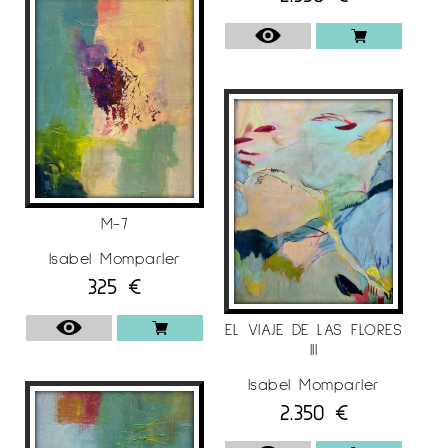
M-7
Isabel Momparler
325
€
EL VIAJE DE LAS FLORES
III
Isabel Momparler
2.350
€