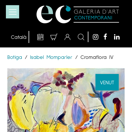
Botiga
/
Isabel Momparler
/
Cromaflora IV
VENUT