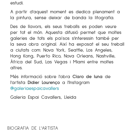
estudi.
A partir d'aquest moment es dedica plenament a
la pintura, sense deixar de banda la litografia.
Des de llavors, els seus treballs es poden veure
per tot el món. Aquesta difusió permet que moltes
galeries de tots els països s'interessin també per
la seva obra original. Així ha exposat el seu treball
a ciutats com: Nova York, Seattle, Los Angeles,
Hong Kong, Puerto Rico, Nova Orleans, Nashville,
Àfrica del Sud, Las Vegas i Miami entre moltes
altres.
Més informació sobre l'obra
Claro de luna
de
l'artista
Didier Lourenço
a l'Instagram
@galeriaespaicavallers
Galeria Espai Cavallers, Lleida
BIOGRAFIA DE L'ARTISTA