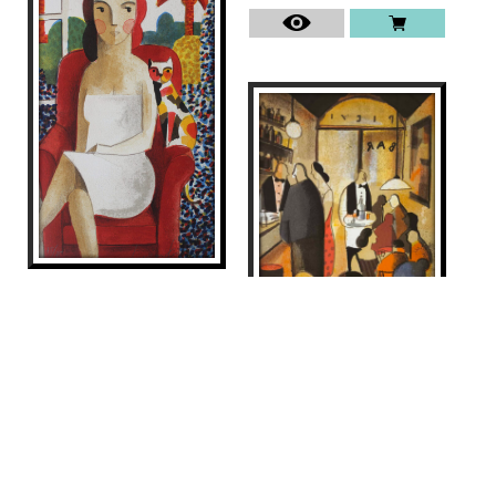
SALIMOS
Didier Lourenço
275
€
BAR
Didier Lourenço
245
€