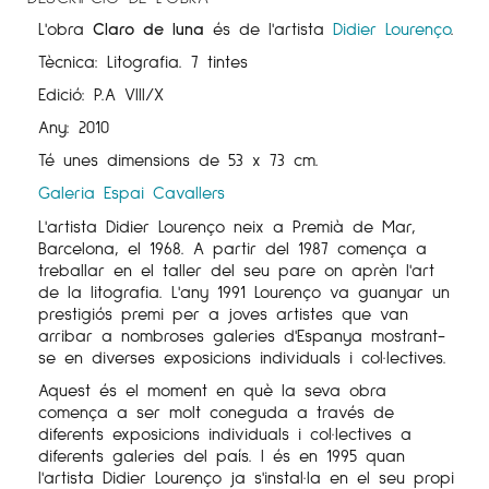
L'obra
Claro de luna
és de l'artista
Didier Lourenço
.
Tècnica: Litografia. 7 tintes
Edició: P.A VIII/X
Any: 2010
Té unes dimensions de 53 x 73 cm.
Galeria Espai Cavallers
L'artista Didier Lourenço neix a Premià de Mar,
Barcelona, ​​el 1968. A partir del 1987 comença a
treballar en el taller del seu pare on aprèn l'art
de la litografia. L'any 1991 Lourenço va guanyar un
prestigiós premi per a joves artistes que van
arribar a nombroses galeries d'Espanya mostrant-
se en diverses exposicions individuals i col·lectives.
Aquest és el moment en què la seva obra
comença a ser molt coneguda a través de
diferents exposicions individuals i col·lectives a
diferents galeries del país. I és en 1995 quan
l'artista Didier Lourenço ja s'instal·la en el seu propi