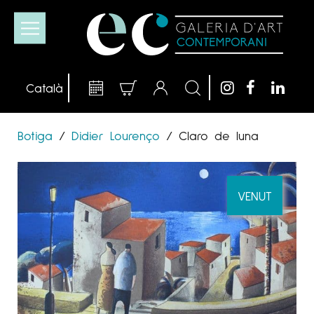
Botiga
/
Didier Lourenço
/
Claro de luna
VENUT