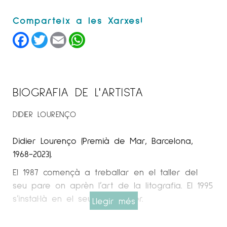
Facebook
Twitter
Email
WhatsApp
BIOGRAFIA DE L'ARTISTA
DIDIER LOURENÇO
Didier Lourenço (Premià de Mar, Barcelona, ​​
1968-2023).
El 1987 començà a treballar en el taller del
seu pare on aprèn l’art de la litografia. El 1995
s’instal·là en el seu propi taller.
Llegir més
Espai Cavallers Gallery