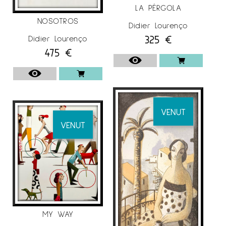
LA PÉRGOLA
NOSOTROS
Didier Lourenço
325
€
Didier Lourenço
475
€
VENUT
VENUT
MY WAY