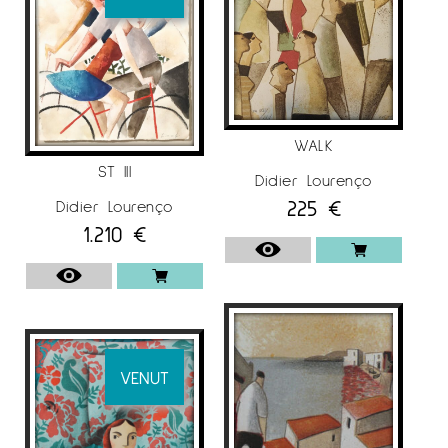
EXPOSICIONS
Participà en diverses exposicions individuals
com per exemple: “Com a casa” Sala Premiart,
Premià de Mar (2013). “Contenidors d’Emocions”
Galeria Jordi Barnadas, Barcelona (2012).
“Nostrum” Galeria Ausart, Vi (2011). “Obra
WALK
Recent” Galeria Anquin’s, Reus (2010).
ST III
Didier Lourenço
També participà en col·lectives com Sala El
225
€
Didier Lourenço
Quatre, Barcelona (2013). “40 Saló de Maig”
1.210
€
Galeria Anquin’s, Reus (2012).”39 Saló de Maig”
Galeria Anquin’s, Reus (2011). IFAE Miami
Internacional Art Fair, Vila de l’Art (EUA) (2010).
Per a més informació del Pintor
Didier
Lourenço
a
Espai Cavallers Gallery
VENUT