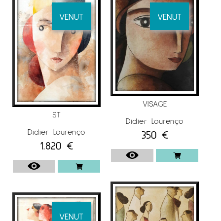
país. En 1995, Didier Lourenço ja s’instal·là en el
seu propi estudi i és el moment en el qual es
VENUT
VENUT
dedica plenament a la pintura, sense deixar
de banda la litografia.
L’any 2000 un prestigiós editor i distribuïdor
mundial d’obra gràfica s’interessà per la seva
obra.
A partir de llavors els seus treballs es poden
VISAGE
veure per tot el món. Aquesta difusió permetè
ST
Didier Lourenço
que moltes galeries de tots els països
Didier Lourenço
350
€
s’interessin també per la seva obra original.
1.820
€
Així exposà el seu treball a ciutats com: Nova
York, Seattle, Los Angeles, Hong Kong, Puerto
Rico, Nova Orleans, Nashville, Àfrica del Sud,
Las Vegas i Miami entre moltes altres.
VENUT