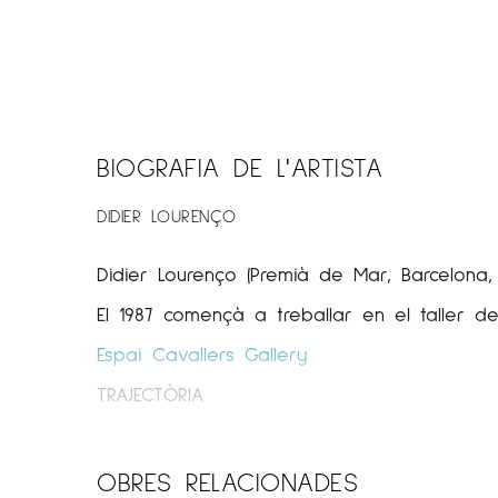
BIOGRAFIA DE L'ARTISTA
DIDIER LOURENÇO
Didier Lourenço (Premià de Mar, Barcelona, ​​
El 1987 començà a treballar en el taller del 
Espai Cavallers Gallery
TRAJECTÒRIA
El 1988 realitzà la seva primera exposició i
pintant sobre tela i paper en una zona del
OBRES RELACIONADES
lloc serà un estudi obert a la mirada de 