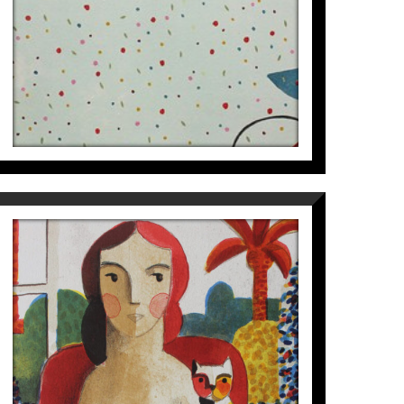
BLUE
Didier Lourenço
595
€
SALIMOS