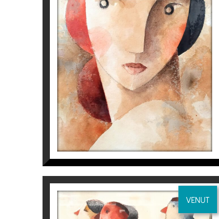
Per a més informació del Pintor
Didier Lo
ST
Didier Lourenço
1.820
€
VENUT