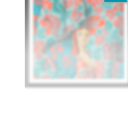
BIG FRIEND
Didier Lourenço
925
€