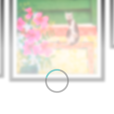
Didier Lourenço
395
€