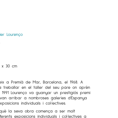
ier Lourenço
s
2 x 30 cm
neix a Premià de Mar, Barcelona, ​​el 1968. A
 treballar en el taller del seu pare on aprèn
any 1991 Lourenço va guanyar un prestigiós premi
 van arribar a nombroses galeries d'Espanya
osicions individuals i col·lectives.
què la seva obra comença a ser molt
ents exposicions individuals i col·lectives a