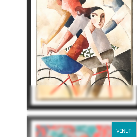
ST III
Didier Lourenço
1.210
€
VENUT