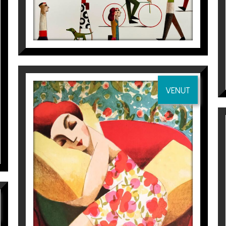
urenço
a
Espai Cavallers Gallery
VENUT
DESCANS
Didier Lourenço
395
€