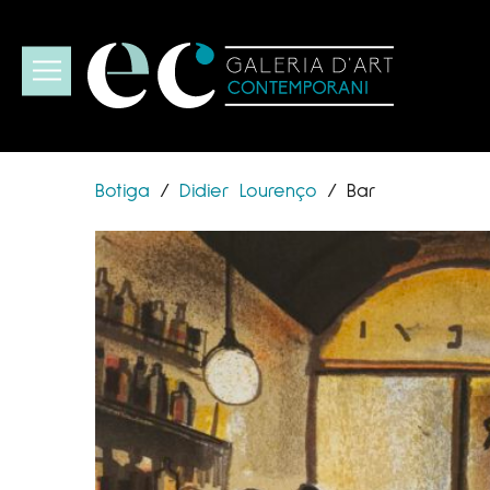
Botiga
/
Didier Lourenço
/
Bar