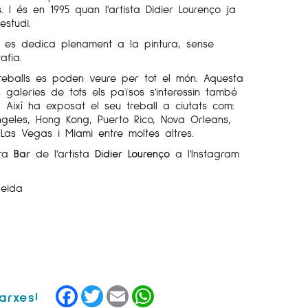
s. I és en 1995 quan l'artista Didier Lourenço ja
estudi.
 es dedica plenament a la pintura, sense
afia.
treballs es poden veure per tot el món. Aquesta
 galeries de tots els països s'interessin també
. Així ha exposat el seu treball a ciutats com:
ngeles, Hong Kong, Puerto Rico, Nova Orleans,
 Las Vegas i Miami entre moltes altres.
bra
Bar
de l'artista
Didier Lourenço
a l'Instagram
leida
Facebook
Twitter
Email
WhatsApp