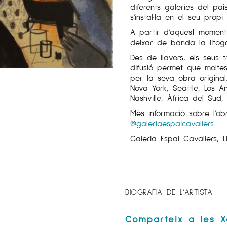
diferents galeries del paí
s'instal·la en el seu propi 
A partir d'aquest moment
deixar de banda la litogr
Des de llavors, els seus 
difusió permet que moltes
per la seva obra original
Nova York, Seattle, Los A
Nashville, Àfrica del Sud,
Més informació sobre l'o
@galeriaespaicavallers
Galeria Espai Cavallers, L
BIOGRAFIA DE L'ARTISTA