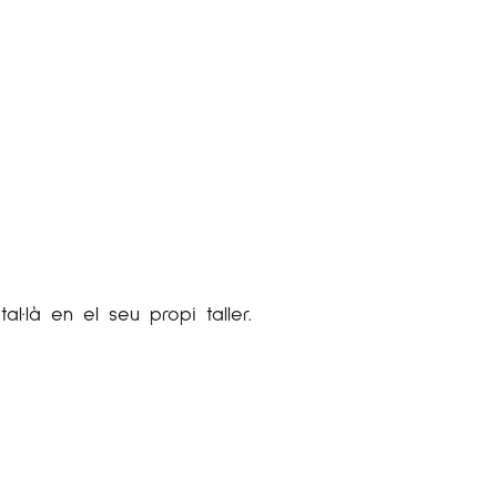
al·là en el seu propi taller.
. Didier Lourenço compartia el seu temps
òpies i també per a altres artistes. Aquest
eran molt importants per a la seva