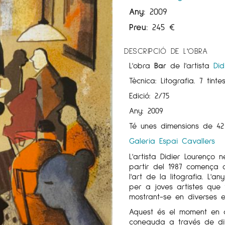
Any:
2009
Preu:
245
€
DESCRIPCIÓ DE L'OBRA
L'obra
Bar
de l'artista
Did
Tècnica: Litografia. 7 tinte
Edició: 2/75
Any: 2009
Té unes dimensions de 4
Galeria Espai Cavallers
L'artista Didier Lourenço 
partir del 1987 comença a
l'art de la litografia. L'
per a joves artistes que
mostrant-se en diverses exp
Aquest és el moment en 
coneguda a través de difer