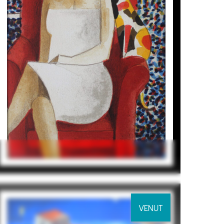
Didier Lourenço
275
€
VENUT
CLARO DE LUNA