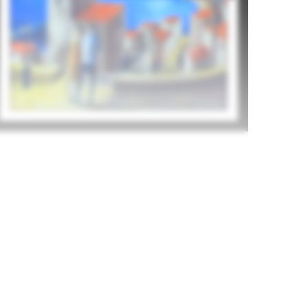
Didier Lourenço
525
€