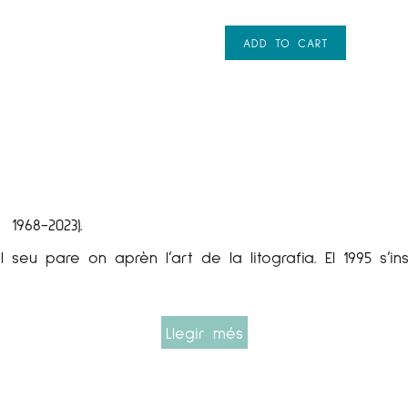
ADD TO CART
 1968-2023).
seu pare on aprèn l’art de la litografia. El 1995 s’inst
Llegir més
ndividual i edita la primera col·lecció de litografies
 taller del seu pare. Realitzà i imprimí les seves pr
molts artistes i un intercanvi de coneixements que s