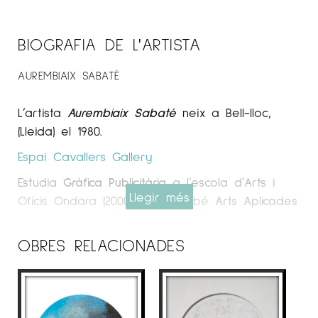
BIOGRAFIA DE L'ARTISTA
AUREMBIAIX SABATÉ
L’artista
Aurembiaix Sabaté
neix a Bell-lloc,
(Lleida) el 1980.
Espai Cavallers
Gallery
Estudia
Gràfica Publicitària
a l’escola d’Arts i
Llegir més
Oficis Ondara (2000-2002). També
Arts Aplicades
al Mur
en l’escola Massana de Barcelona,
(2003-2005).
OBRES RELACIONADES
Cursa el
programa Sòcrates/Erasmus a
Hongria
, a la Facultat d’Art “Magyar
Iparmüvészeti Egyetem”, (Budapest, Gener-Abril