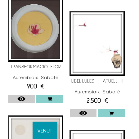
. 2020
– Galeria Espai Cavallers
“A&D”, Lleida.
.
2018
– Galeria Espai Cavallers
“Art emergent”,
Lleida.
TRANSFORMACIÓ FLOR
– Galeria Espai Cavallers
“Dones d’art”, Lleida.
Aurembiaix Sabaté
LIBÈL·LULES – ATUELL, II
900
€
Aurembiaix Sabaté
. 2017/18
2.500
€
– Galeria Espai Cavallers
“Dialegs”,Lleida.
-“
17/17”
exposició itinerant.
VENUT