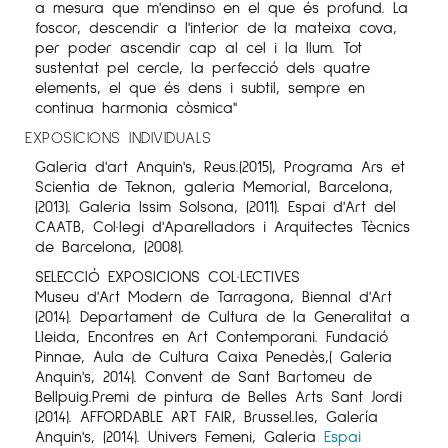
a mesura que m'endinso en el que és profund. La
foscor, descendir a l'interior de la mateixa cova,
per poder ascendir cap al cel i la llum. Tot
sustentat pel cercle, la perfecció dels quatre
elements, el que és dens i subtil, sempre en
continua harmonia còsmica"
EXPOSICIONS INDIVIDUALS
Galeria d'art Anquin's, Reus.(2015), Programa Ars et
Scientia de Teknon, galeria Memorial, Barcelona,
(2013). Galeria Issim Solsona, (2011). Espai d'Art del
CAATB, Col·legi d'Aparelladors i Arquitectes Tècnics
de Barcelona, (2008).
SELECCIÓ EXPOSICIONS COL·LECTIVES
Museu d'Art Modern de Tarragona, Biennal d'Art
(2014). Departament de Cultura de la Generalitat a
Lleida, Encontres en Art Contemporani. Fundació
Pinnae, Aula de Cultura Caixa Penedès,( Galeria
Anquin's, 2014). Convent de Sant Bartomeu de
Bellpuig.Premi de pintura de Belles Arts Sant Jordi
(2014). AFFORDABLE ART FAIR, Brussel.les, Galería
Anquin's, (2014). Univers Femeni, Galeria
Espai