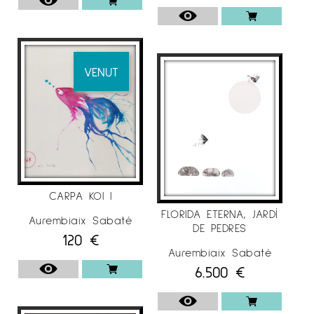
. 2008
–
Espai d’ Art del CAATB
, Col·legi
d’Aparelladors i Arquitectes Técnics de
VENUT
Barcelona
–
Sala Gòtica
del Consell Comarcal, del
Solsonès , Solsona
–
Museu Comarcal de l’ Urgell
, Tàrrega
,Lleida
–
Sala Coma Estadella
, Col·legi d’Aparelladors
CARPA KOI I
i Arquitectes Técnics de Lleida
FLORIDA ETERNA, JARDÍ
Aurembiaix Sabaté
DE PEDRES
120
€
Aurembiaix Sabaté
6.500
€
EXPOSICIONS COL·LECTIVES