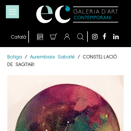
Botiga
/
Aurembiaix Sabaté
/
CONSTEL·LACIÓ
DE SAGITARI