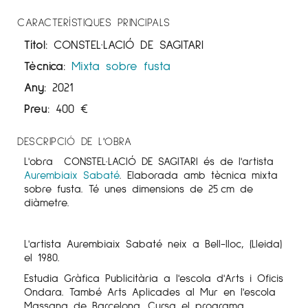
CARACTERÍSTIQUES PRINCIPALS
Títol:
CONSTEL·LACIÓ DE SAGITARI
Tècnica:
Mixta sobre fusta
Any:
2021
Preu:
400
€
DESCRIPCIÓ DE L'OBRA
L'obra CONSTEL·LACIÓ DE SAGITARI és de l'artista
Aurembiaix
Sabaté
. Elaborada amb tècnica mixta
sobre fusta. Té unes dimensions de 25 cm de
diàmetre.
L'artista Aurembiaix Sabaté neix a Bell-lloc, (Lleida)
el 1980.
Estudia Gràfica Publicitària a l'escola d'Arts i Oficis
Ondara. També Arts Aplicades al Mur en l'escola
Massana de Barcelona. Cursa el programa