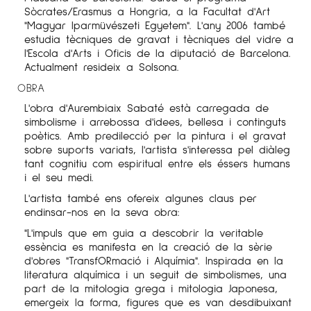
Sòcrates/Erasmus a Hongria, a la Facultat d'Art
"Magyar Iparmüvészeti Egyetem". L'any 2006 també
estudia tècniques de gravat i tècniques del vidre a
l'Escola d'Arts i Oficis de la diputació de Barcelona.
Actualment resideix a Solsona.
OBRA
L'obra d'Aurembiaix Sabaté està carregada de
simbolisme i arrebossa d'idees, bellesa i continguts
poètics. Amb predilecció per la pintura i el gravat
sobre suports variats, l'artista s'interessa pel diàleg
tant cognitiu com espiritual entre els éssers humans
i el seu medi.
L'artista també ens ofereix algunes claus per
endinsar-nos en la seva obra:
"L'impuls que em guia a descobrir la veritable
essència es manifesta en la creació de la sèrie
d'obres "TransfORmació i Alquímia". Inspirada en la
literatura alquímica i un seguit de simbolismes, una
part de la mitologia grega i mitologia Japonesa,
emergeix la forma, figures que es van desdibuixant