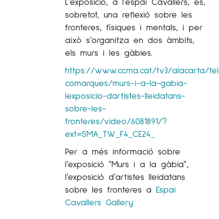
L’exposició, a l’espai Cavallers, és,
sobretot, una reflexió sobre les
fronteres, físiques i mentals, i per
això s’organitza en dos àmbits,
els murs i les gàbies.
https://www.ccma.cat/tv3/alacarta/tel
comarques/murs-i-a-la-gabia-
lexposicio-dartistes-lleidatans-
sobre-les-
fronteres/video/6081891/?
ext=SMA_TW_F4_CE24_
Per a més informació sobre
l’exposició “Murs i a la gàbia”,
l’exposició d’artistes lleidatans
sobre les fronteres a
Espai
Cavallers Gallery