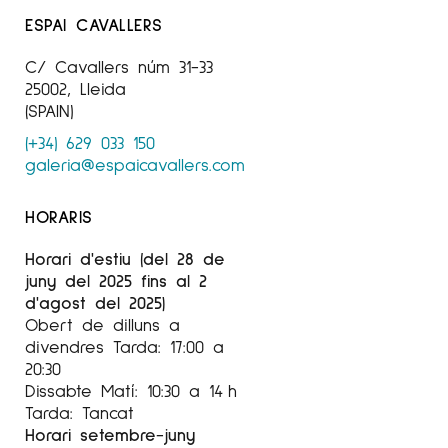
ESPAI CAVALLERS
C/ Cavallers núm 31-33
25002, Lleida
(SPAIN)
(+34) 629 033 150
galeria@espaicavallers.com
HORARIS
Horari d'estiu (del 28 de
juny del 2025 fins al 2
d'agost del 2025)
Obert de dilluns a
divendres Tarda: 17:00 a
20:30
Dissabte Matí: 10:30 a 14 h
Tarda: Tancat
Horari setembre-juny