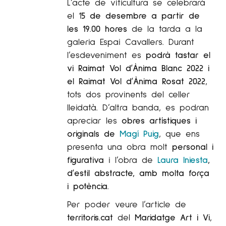
L’acte de viticultura se celebrarà
el 1
5 de desembre a partir de
les 19.00 hores
de la tarda a la
galeria Espai Cavallers. Durant
l’esdeveniment es
podrà tastar el
vi Raimat Vol d’Ànima Blanc 2022 i
el Raimat Vol d’Ànima Rosat 2022
,
tots dos provinents del celler
lleidatà. D’altra banda, es podran
apreciar les
obres artístiques i
originals de
Magí Puig
, que ens
presenta una obra molt
personal i
figurativa
i l’obra de
Laura Iniesta
,
d’estil abstracte, amb molta força
i potència
.
Per poder veure l’article de
territoris.cat
del
Maridatge Art i Vi
,