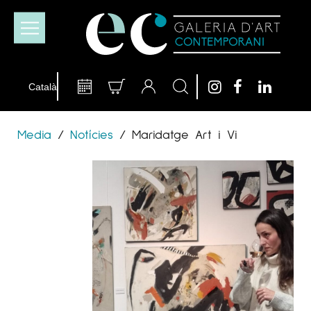
Media
/
Notícies
/
Maridatge Art i Vi