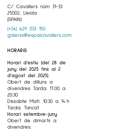
C/ Cavallers núm 31-33
25002, Lleida
(SPAIN)
(+34) 629 033 150
galeria@espaicavallers.com
HORARIS
Horari d'estiu (del 28 de
juny del 2025 fins al 2
d'agost del 2025)
Obert de dilluns a
divendres Tarda: 17:00 a
20:30
Dissabte Matí: 10:30 a 14 h
Tarda: Tancat
Horari setembre-juny
Obert de dimarts a
divendres: