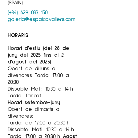
del 3 d'octubre de 2020, fins el 3 de
(SPAIN)
novembre de 2020.
(+34) 629 033 150
galeria@espaicavallers.com
A
Espai Cavallers Gallery
Lleida.
HORARIS
Horari d'estiu (del 28 de
juny del 2025 fins al 2
d'agost del 2025)
Obert de dilluns a
divendres Tarda: 17:00 a
20:30
Dissabte Matí: 10:30 a 14 h
Tarda: Tancat
Horari setembre-juny
Obert de dimarts a
divendres:
Tarda: de 17:00 a 20:30 h
Dissabte: Matí: 10:30 a 14 h
Tarda: 17:00 a 20:30 h
Agost