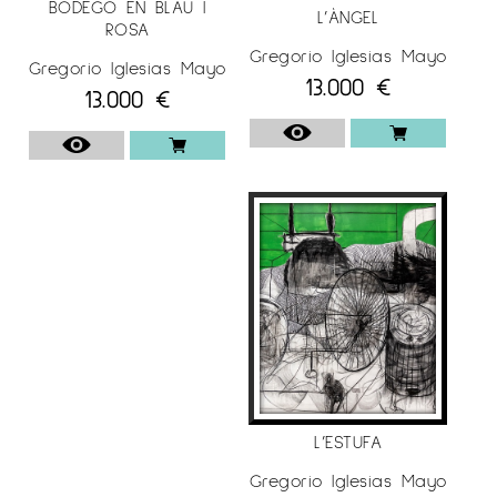
BODEGÓ EN BLAU I
L’ÀNGEL
emocions que li atorguen els seus viatges i el
ROSA
Gregorio Iglesias Mayo
seu dia a dia. Les seves obres són quasi
Gregorio Iglesias Mayo
13.000
€
sempre marcades per les seves pròpies
13.000
€
sensacions. Que plasma amb un traç ferm del
seu pinzell a la seva obra. La seva tècnica és
marcadament gestual i es mou entre la
figuració i l'abstracció.
Cada sèrie d'obres porta a l'espectador a
sentir tot un cúmul de sensacions i sentiments
diferents i universals.
DARRERS PROJECTES
A més, un dels seus darrers grans projectes,
és la creació d'un monumental llenç de 400
metres quadrats. Que s'exposa a la sala de
L’ESTUFA
turbines de l'antiga fàbrica de maquinària
Gregorio Iglesias Mayo
bèl·lica de Peenemünde. En aquest lloc, es