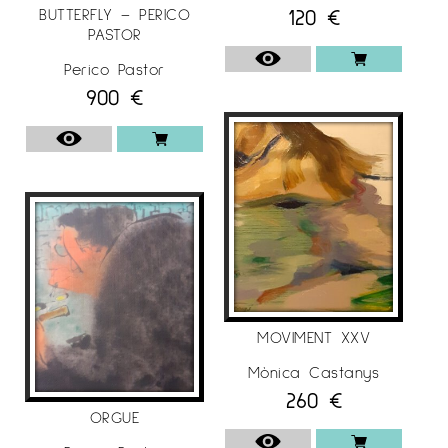
120
€
BUTTERFLY – PERICO
Per a més informació sobre la Col·lectiva de
PASTOR
Nadal 2021, a
Espai Cavallers Gallery
Perico Pastor
900
€
MOVIMENT XXV
Mònica Castanys
260
€
ORGUE