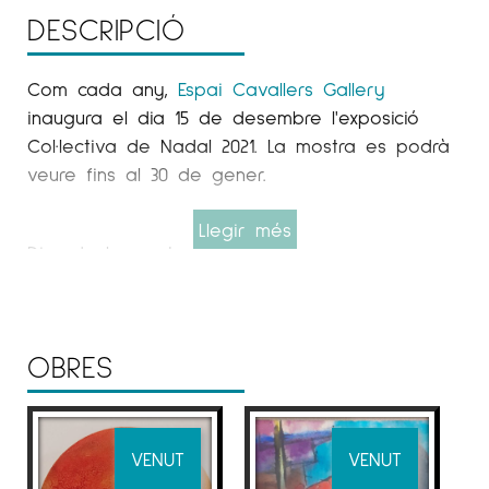
DESCRIPCIÓ
Com cada any,
Espai Cavallers Gallery
inaugura el dia 15 de desembre l'exposició
Col·lectiva de Nadal 2021. La mostra es podrà
veure fins al 30 de gener.
Llegir més
Dins de la mostra es podran veure una gran
varietat de treballs i obres de diferents
artistes, com Sonia Alins,
Xano
Armenter, Joan
Artigas
Planas
, Carme Bassa, Marta Duran;
OBRES
Pedro
Sandoval
, Pep Fajardo,
Jordi
Bresolí
,
David Callau, Mònica Castanys;
Marta
Fàbregas
, Ester Gasol,
Mercè
Humedas
,
Gregorio
Iglesias
Mayo
,
Didier
Lo
VENUT
VENUT
Perico Pastor, Marta Pruna,