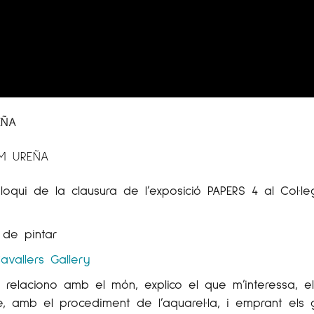
EÑA
M UREÑA
l·loqui de la clausura de l’exposició PAPERS 4 al Col·l
t de pintar
avallers Gallery
 relaciono amb el món, explico el que m’interessa, el 
e, amb el procediment de l’aquarel·la, i emprant el