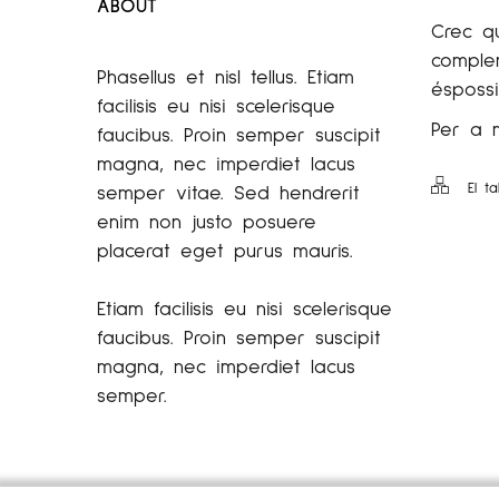
ABOUT
Crec q
complem
Phasellus et nisl tellus. Etiam
éspossi
facilisis eu nisi scelerisque
Per a 
faucibus. Proin semper suscipit
magna, nec imperdiet lacus
El ta
semper vitae. Sed hendrerit
enim non justo posuere
placerat eget purus mauris.
Etiam facilisis eu nisi scelerisque
faucibus. Proin semper suscipit
magna, nec imperdiet lacus
semper.