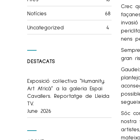
Crec q
Notícies
68
façanes
invasi
Uncategorized
4
pericli
nens pe
Sempre 
gran ri
DESTACATS
Gaudei
plantej
Exposició col·lectiva “Humanity.
aconse
Art Africà” a la galeria Espai
possibl
Cavallers. Reportatge de Lleida
segueix
TV.
June 2026
Sóc con
nostra 
artist
mateix