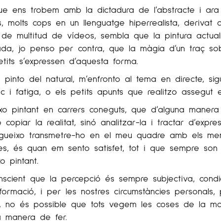
ue ens trobem amb la dictadura de l’abstracte i ara
, molts cops en un llenguatge hiperrealista, derivat d
ó de multitud de vídeos, sembla que la pintura actua
tada, jo penso per contra, que la màgia d’un traç so
tits s’expressen d’aquesta forma.
pinto del natural, m’enfronto al tema en directe, si
sc i fatiga, o els petits apunts que realitzo assegut
xo pintant en carrers coneguts, que d’alguna manera 
o copiar la realitat, sinó analitzar-la i tractar d’expr
gueixo transmetre-ho en el meu quadre amb els men
es, és quan em sento satisfet, tot i que sempre son 
o pintant.
scient que la percepció és sempre subjectiva, condi
formació, i per les nostres circumstàncies personals, 
es, no és possible que tots vegem les coses de la ma
a manera de fer.