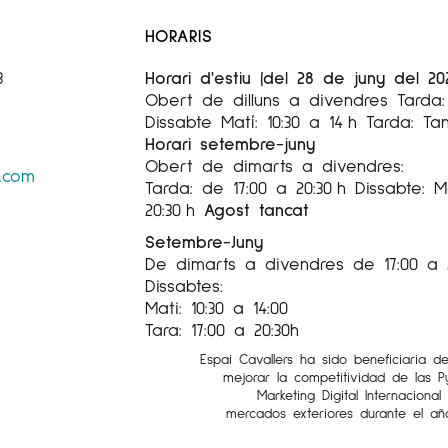
HORARIS
3
Horari d'estiu (del 28 de juny del 20
Obert de dilluns a divendres Tarda: 
Dissabte Matí: 10:30 a 14 h Tarda: Ta
Horari setembre-juny
Obert de dimarts a divendres:
s.com
Tarda: de 17:00 a 20:30 h Dissabte: Ma
20:30 h
Agost tancat
Setembre-Juny
De dimarts a divendres de 17:00 a 
Dissabtes:
Mati: 10:30 a 14:00
Tara: 17:00 a 20:30h
Espai Cavallers ha sido beneficiaria d
mejorar la competitividad de las 
Marketing Digital Internaciona
mercados exteriores durante el añ