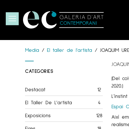
Media
/
El taller de l'artista
/
JOAQUIM UR
JOAQUI
CATEGORIES
(Del co
2020.)
Destacat
12
L’instin
El Taller De L'artista
4
Espai C
Exposicions
128
Així em
realism
Fires
18