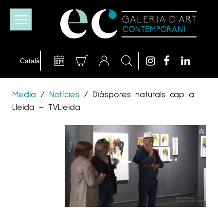
Media
/
Notícies
/
Diàspores naturals cap a
Lleida – TVLleida